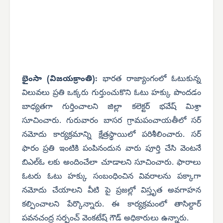
భైంసా (విజయక్రాంతి):
భారత రాజ్యాంగంలో ఓటుకున్న
విలువలు ప్రతి ఒక్కరు గుర్తుంచుకొని ఓటు హక్కు పొందడం
బాధ్యతగా గుర్తించాలని జిల్లా కలెక్టర్ భవేష్ మిశ్రా
సూచించారు. గురువారం బాసర గ్రామపంచాయతీలో సర్
నమోదు కార్యక్రమాన్ని క్షేత్రస్థాయిలో పరిశీలించారు. సర్
ఫారం ప్రతి ఇంటికి పంపినందున వారు పూర్తి చేసి వెంటనే
బిఎల్ఓ లకు అందించేలా చూడాలని సూచించారు. ఫారాలు
ఓటరు ఓటు హక్కు సంబంధించిన వివరాలను పక్కాగా
నమోదు చేయాలని వీటి పై ప్రజల్లో విస్తృత అవగాహన
కల్పించాలని పేర్కొన్నారు. ఈ కార్యక్రమంలో తాసిల్దార్
పవనచంద్ర సర్పంచ్ వెంకటేష్ గౌడ్ అధికారులు ఉన్నారు.