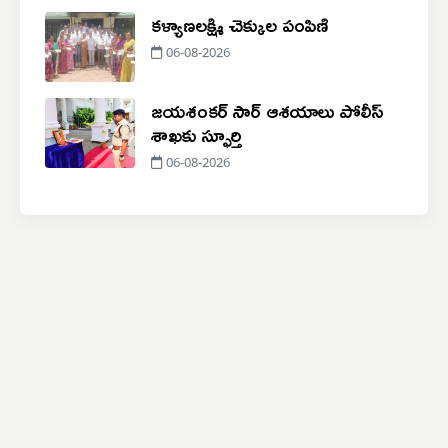
కళ్యాణలక్ష్మి చెక్కుల పంపిణి
06-08-2026
జయశంకర్ సార్ ఆశయాలు పోలీస్
శాఖకు స్ఫూర్తి
06-08-2026