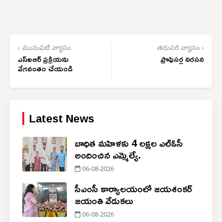
‹ మునుపటి వ్యాసం
తదుపరి వ్యాసం ›
ఎస్ఐఆర్ ప్రక్రియను
ప్రొఫెసర్ల నిరసన
వేగవంతం చేయండి
Latest News
బాధిత మహిళకు 4 లక్షల ఎల్ఓసీ
అందించిన ఎమ్మెల్యే.
06-08-2026
సీఎంసీ కార్యాలయంలో జయశంకర్
జయంతి వేడుకలు
06-08-2026