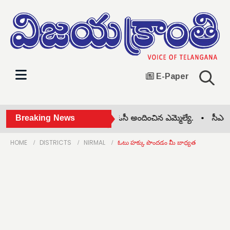
E-Paper
బాధిత మహిళకు 4 లక్షల ఎల్ఓసీ అందించిన ఎమ్మెల్యే. •
Breaking News
సీఎంసీ 
HOME
DISTRICTS
NIRMAL
ఓటు హక్కు పొందడం మీ బాధ్యత