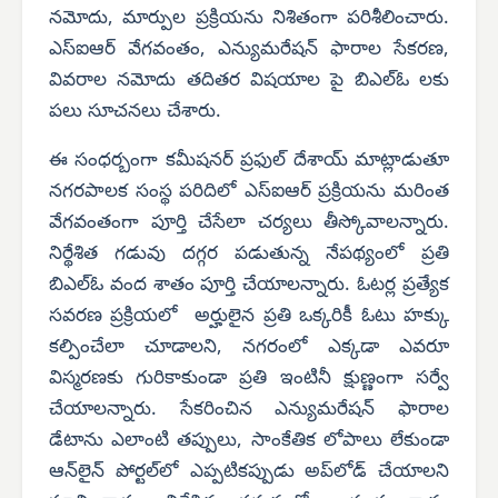
నమోదు, మార్పుల ప్రక్రియను నిశితంగా పరిశీలించారు.
ఎస్ఐఆర్ వేగవంతం, ఎన్యుమరేషన్ ఫారాల సేకరణ,
వివరాల నమోదు తదితర విషయాల పై బిఎల్ఓ లకు
పలు సూచనలు చేశారు.
ఈ సంధర్బంగా కమీషనర్ ప్రఫుల్ దేశాయ్ మాట్లాడుతూ
నగరపాలక సంస్థ పరిదిలో ఎస్ఐఆర్ ప్రక్రియను మరింత
వేగవంతంగా పూర్తి చేసేలా చర్యలు తీస్కోవాలన్నారు.
నిర్థేశిత గడువు దగ్గర పడుతున్న నేపథ్యంలో ప్రతి
బిఎల్ఓ వంద శాతం పూర్తి చేయాలన్నారు. ఓటర్ల ప్రత్యేక
సవరణ ప్రక్రియలో అర్హులైన ప్రతి ఒక్కరికీ ఓటు హక్కు
కల్పించేలా చూడాలని, నగరంలో ఎక్కడా ఎవరూ
విస్మరణకు గురికాకుండా ప్రతి ఇంటినీ క్షుణ్ణంగా సర్వే
చేయాలన్నారు. సేకరించిన ఎన్యుమరేషన్ ఫారాల
డేటాను ఎలాంటి తప్పులు, సాంకేతిక లోపాలు లేకుండా
ఆన్‌లైన్ పోర్టల్‌లో ఎప్పటికప్పుడు అప్‌లోడ్ చేయాలని