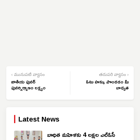
‹ మునుపటి వ్యాసం
తదుపరి వ్యాసం ›
జాతీయ పునర్
ఓటు హక్కు పొందడం మీ
పునర్నిర్మాణం లక్ష్యం
బాధ్యత
Latest News
బాధిత మహిళకు 4 లక్షల ఎల్ఓసీ