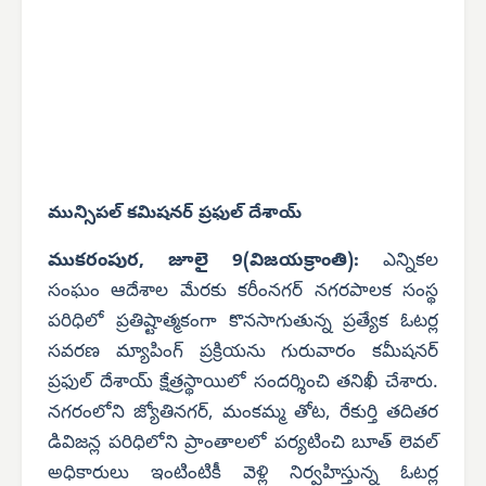
మున్సిపల్ కమిషనర్ ప్రఫుల్ దేశాయ్
ముకరంపుర, జూలై 9(విజయక్రాంతి):
ఎన్నికల
సంఘం ఆదేశాల మేరకు కరీంనగర్ నగరపాలక సంస్థ
పరిధిలో ప్రతిష్టాత్మకంగా కొనసాగుతున్న ప్రత్యేక ఓటర్ల
సవరణ మ్యాపింగ్ ప్రక్రియను గురువారం కమీషనర్
ప్రఫుల్ దేశాయ్ క్షేత్రస్థాయిలో సందర్శించి తనిఖీ చేశారు.
నగరంలోని జ్యోతినగర్, మంకమ్మ తోట, రేకుర్తి తదితర
డివిజన్ల పరిధిలోని ప్రాంతాలలో పర్యటించి బూత్ లెవల్
అధికారులు ఇంటింటికీ వెళ్లి నిర్వహిస్తున్న ఓటర్ల