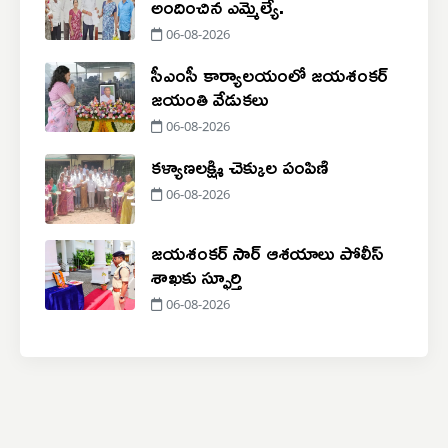
అందించిన ఎమ్మెల్యే.
06-08-2026
సీఎంసీ కార్యాలయంలో జయశంకర్
జయంతి వేడుకలు
06-08-2026
కళ్యాణలక్ష్మి చెక్కుల పంపిణి
06-08-2026
జయశంకర్ సార్ ఆశయాలు పోలీస్
శాఖకు స్ఫూర్తి
06-08-2026