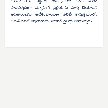
సూచించారు. నిర్దేశిత గడువులోగా వంద శాతం
పారదర్శకంగా మ్యాపింగ్ ప్రక్రియను పూర్తి చేయాలని
అధికారులను ఆదేశించారు.ఈ తనిఖీ కార్యక్రమంలో,
బూత్ లెవల్ అధికారులు, సూపర్ వైజర్లు పాల్గొన్నారు.