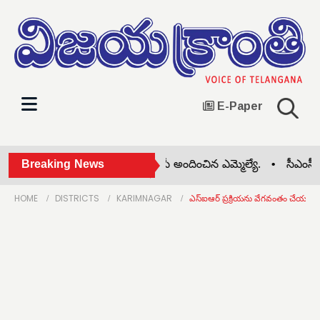
E-Paper
బాధిత మహిళకు 4 లక్షల ఎల్ఓసీ అందించిన ఎమ్మెల్యే. •
Breaking News
సీఎంసీ కా
HOME
DISTRICTS
KARIMNAGAR
ఎస్ఐఆర్ ప్రక్రియను వేగవంతం చేయండి