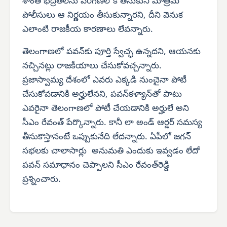
శాంతి భద్రతలను పరిగణలోకి తీసుకుని మాత్రమే
పోలీసులు ఆ నిర్ణయం తీసుకున్నారని, దీని వెనుక
ఎలాంటి రాజకీయ కారణాలు లేవన్నారు.
తెలంగాణలో పవన్‌కు పూర్తి స్వేచ్ఛ ఉన్నదని, ఆయనకు
నచ్చినట్లు రాజకీయాలు చేసుకోవచ్చన్నారు.
ప్రజాస్వామ్య దేశంలో ఎవరు ఎక్కడి నుంచైనా పోటీ
చేసుకోవడానికి అర్హులేనని, పవన్‌కళ్యాన్‌తో పాటు
ఎవరైనా తెలంగాణలో పోటీ చేయడానికి అర్హులే అని
సీఎం రేవంత్ పేర్కొన్నారు. కానీ లా అండ్ ఆర్డర్ సమస్య
తీసుకొస్తానంటే ఒప్పుకునేది లేదన్నారు. ఏపీలో జగన్
సభలకు చాలాసార్లు అనుమతి ఎందుకు ఇవ్వడం లేదో
పవన్ సమాధానం చెప్పాలని సీఎం రేవంత్‌రెడ్డి
ప్రశ్నించారు.