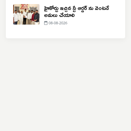
హైకోర్టు ఇచ్చిన స్టే ఆర్డర్ ను వెంటనే
అమలు చేయాలి
08-08-2026