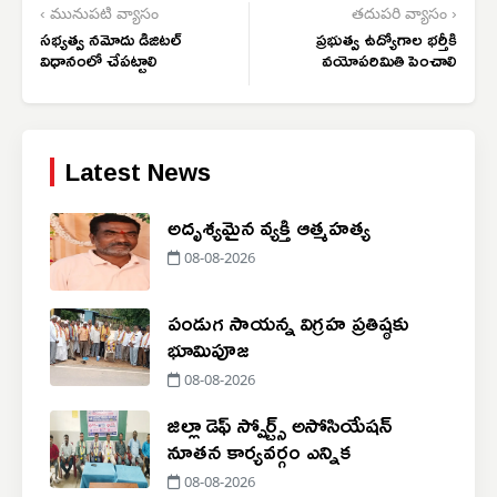
‹ మునుపటి వ్యాసం
తదుపరి వ్యాసం ›
సభ్యత్వ నమోదు డిజిటల్
ప్రభుత్వ ఉద్యోగాల భర్తీకి
విధానంలో చేపట్టాలి
వయోపరిమితి పెంచాలి
Latest News
అదృశ్య‌మైన వ్య‌క్తి ఆత్మ‌హ‌త్య‌
08-08-2026
పండుగ సాయన్న విగ్రహ ప్రతిష్ఠకు
భూమిపూజ
08-08-2026
జిల్లా డెఫ్ స్పోర్ట్స్ అసోసియేషన్
నూతన కార్యవర్గం ఎన్నిక
08-08-2026