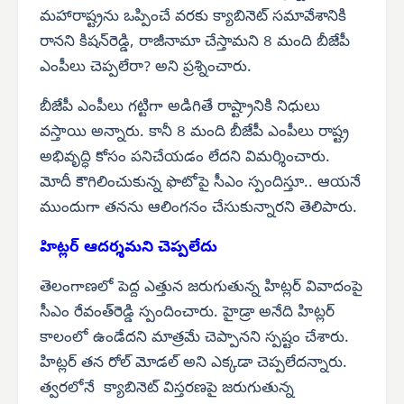
మహారాష్ట్రను ఒప్పించే వరకు క్యాబినెట్ సమావేశానికి
రానని కిషన్‌రెడ్డి, రాజీనామా చేస్తామని 8 మంది బీజేపీ
ఎంపీలు చెప్పలేరా? అని ప్రశ్నించారు.
బీజేపీ ఎంపీలు గట్టిగా అడిగితే రాష్ట్రానికి నిధులు
వస్తాయి అన్నారు. కానీ 8 మంది బీజేపీ ఎంపీలు రాష్ట్ర
అభివృద్ధి కోసం పనిచేయడం లేదని విమర్శించారు.
మోదీ కౌగిలించుకున్న ఫొటోపై సీఎం స్పందిస్తూ.. ఆయనే
ముందుగా తనను ఆలింగనం చేసుకున్నారని తెలిపారు.
హిట్లర్ ఆదర్శమని చెప్పలేదు
తెలంగాణలో పెద్ద ఎత్తున జరుగుతున్న హిట్లర్ వివాదంపై
సీఎం రేవంత్‌రెడ్డి స్పందించారు. హైడ్రా అనేది హిట్లర్
కాలంలో ఉండేదని మాత్రమే చెప్పానని స్పష్టం చేశారు.
హిట్లర్ తన రోల్ మోడల్ అని ఎక్కడా చెప్పలేదన్నారు.
త్వరలోనే క్యాబినెట్ విస్తరణపై జరుగుతున్న