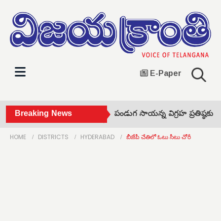
E-Paper
్య‌మైన వ్య‌క్తి ఆత్మ‌హ‌త్య‌ •
Breaking News
పండుగ సాయన్న విగ్రహ ప్రతిష్ఠకు భూమ
HOME
DISTRICTS
HYDERABAD
బీజేపీ చేతిలో ఓటు సీటు చోరీ