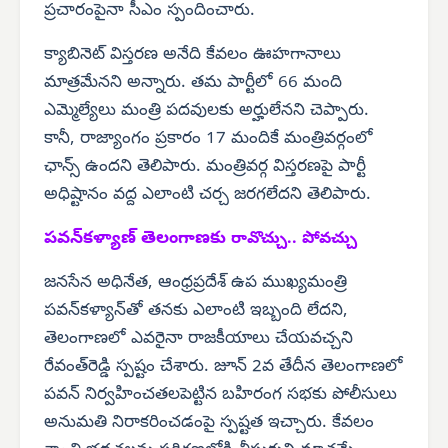
ప్రచారంపైనా సీఎం స్పందించారు.
క్యాబినెట్ విస్తరణ అనేది కేవలం ఊహగానాలు
మాత్రమేనని అన్నారు. తమ పార్టీలో 66 మంది
ఎమ్మెల్యేలు మంత్రి పదవులకు అర్హులేనని చెప్పారు.
కానీ, రాజ్యాంగం ప్రకారం 17 మందికే మంత్రివర్గంలో
ఛాన్స్ ఉందని తెలిపారు. మంత్రివర్గ విస్తరణపై పార్టీ
అధిష్టానం వద్ద ఎలాంటి చర్చ జరగలేదని తెలిపారు.
పవన్‌కళ్యాణ్ తెలంగాణకు
రావొచ్చు.. పోవచ్చు
జనసేన అధినేత, ఆంధ్రప్రదేశ్ ఉప ముఖ్యమంత్రి
పవన్‌కళ్యాన్‌తో తనకు ఎలాంటి ఇబ్బంది లేదని,
తెలంగాణలో ఎవరైనా రాజకీయాలు చేయవచ్చని
రేవంత్‌రెడ్డి స్పష్టం చేశారు. జూన్ 2వ తేదీన తెలంగాణలో
పవన్ నిర్వహించతలపెట్టిన బహిరంగ సభకు పోలీసులు
అనుమతి నిరాకరించడంపై స్పష్టత ఇచ్చారు. కేవలం