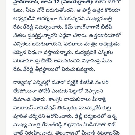
హైదరాబాద్, జూన్ 12 (విజయక్రాంతి):
బీజేపీ చేతిలో
ఓటు, సీటు చోరీ జరుగుతోందని, ఆ పార్టీ ఉత్తర కొరియా
అధ్యక్షుడిని ఆదర్శంగా తీసుకున్నదని ముఖ్యమంత్రి
రేవంత్‌రెడ్డి విమర్శించారు. కిమ్ జాంగ్‌లాగానే బీజేపీ
నేతలు ప్రవర్తిస్తున్నారని ఎద్దేవా చేశారు. ఉత్తరకొరియాలో
ఎన్నికలు జరుగుతాయని, ఫలితాలు మాత్రం అధ్యక్షుడు
చెప్పిన విధంగా వస్తాయన్నారు. మధ్యప్రదేశ్ ఎన్నికల
పరిణామాలపై బీజేపీ అనుసరించిన విధానంపై సీఎం
రేవంత్‌రెడ్డి తీవ్రస్థాయిలో విరుచుకుపడ్డారు.
రాజ్యసభ ఎన్నికల్లో మూడో వ్యక్తికి బీజేపీకి నంబర్
లేకపోయినా పోటీకి ఎందుకు పెట్టారో చెప్పాలని
డిమాండ్ చేశారు. కాంగ్రెస్ నాయకురాలు మీనాక్షి
నటరాజన్ నామినేషన్ తిరస్కరణ ముమ్మాటికీ కుట్ర
పూరిత చర్యేనని ఆరోపించారు. ఢిల్లీ పర్యటనలో ఉన్న
ముఖ్య మంత్రి రేవంత్‌రెడ్డి శుక్రవారం మీడియాతో చిట్
చాట్ నిర్వహించారు. తెలంగాణలో మీనాక్షి నటరాజన్‌పై