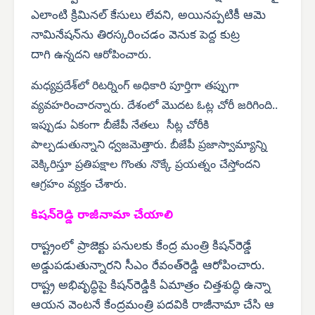
ఎలాంటి క్రిమినల్ కేసులు లేవని, అయినప్పటికీ ఆమె
నామినేషన్‌ను తిరస్కరించడం వెనుక పెద్ద కుట్ర
దాగి
ఉన్నదని ఆరోపించారు.
మధ్యప్రదేశ్‌లో రిటర్నింగ్ అధికారి పూర్తిగా తప్పుగా
వ్యవహరించారన్నారు. దేశంలో మొదట ఓట్ల చోరీ జరిగింది..
ఇప్పుడు ఏకంగా బీజేపీ నేతలు సీట్ల చోరీకి
పాల్పడుతున్నాని ధ్వజమెత్తారు. బీజేపీ ప్రజాస్వామ్యాన్ని
వెక్కిరిస్తూ ప్రతిపక్షాల గొంతు నొక్కే ప్రయత్నం చేస్తోందని
ఆగ్రహం వ్యక్తం చేశారు.
కిషన్‌రెడ్డి రాజీనామా చేయాలి
రాష్ట్రంలో ప్రాజెక్టు పనులకు కేంద్ర మంత్రి కిషన్‌రెడ్డే
అడ్డుపడుతున్నారని సీఎం రేవంత్‌రెడ్డి ఆరోపించారు.
రాష్ట్ర అభివృద్ధిపై కిషన్‌రెడ్డికి ఏమాత్రం చిత్తశుద్ధి ఉన్నా
ఆయన వెంటనే కేంద్రమంత్రి పదవికి రాజీనామా చేసి ఆ