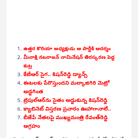
ఉత్తర కొరియా అధ్యక్షుడు ఆ పార్టీకి ఆదర్శం
మీనాక్షి నటరాజన్ నామినేషన్ తిరస్కరణ పెద్ద
కుట్ర
కేటీఆర్ సైగ.. కిషన్‌రెడ్డి డ్యాన్స్
ఈటలకు పేరొస్తుందని మల్కాజిగిరి మెట్రో
అడ్డగింత
ట్రిపుల్‌ఆర్‌ను సైతం అడ్డుకున్న కిషన్‌రెడ్డి
క్యాబినెట్ విస్తరణ ప్రచారం ఊహాగానాలే..
బీజేపీ నేతలపై ముఖ్యమంత్రి రేవంత్‌రెడ్డి
ఆగ్రహం