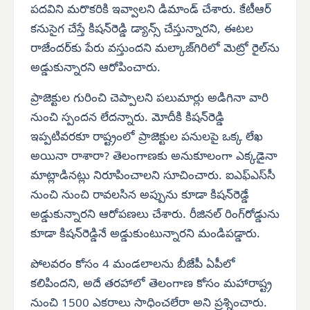
పదవిని మరొకరికి ఇవ్వాలని డిమాండ్ చేశారు. కేటీఆర్
కనుసైగ చేస్తే కిషన్‌రెడ్డి డ్యాన్స్ చేస్తున్నారని, ఈటల
రాజేందర్‌కు పేరు వస్తుందని మల్కాజ్‌గిరిలో మెట్రో రైల్‌ను
అడ్డుకున్నారని ఆరోపించారు.
ప్రాజెక్టుల గురించి చెప్పాలని పలుమార్లు అడిగినా వారి
నుంచి స్పందన లేదన్నారు. మోదీకి కిషన్‌రెడ్డి
ఇప్పటివరకూ రాష్ట్రంలో ప్రాజెక్టుల పనులపై ఒక్క లేఖ
అయినా రాశారా? తెలంగాణకు అనుకూలంగా ఎక్కడైనా
మాట్లాడినట్లు నిరూపించాలని సూచించారు. ఐఎఫ్‌ఎస్‌సీ
నుంచి నుంచి రావలసిన అప్పును కూడా కిషన్‌రెడ్డే
అడ్డుకున్నారని ఆరోపణలు చేశారు. రీజినల్ రింగ్‌రోడ్డును
కూడా కిషన్‌రెడ్డినే అడ్డుకుంటున్నారని మండిపడ్డారు.
పోలవరం కోసం 4 మండలాలను బీజేపీ ఏపీలో
కలిపిందని, అదే తరహాలో తెలంగాణ కోసం మహారాష్ట్ర
నుంచి 1500 ఎకరాలు సాధించలేరా అని ప్రశ్నించారు.