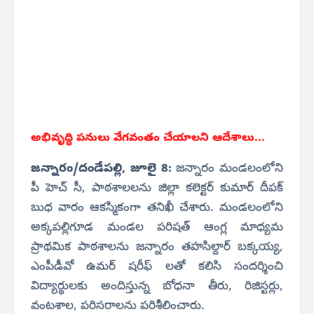
అభివృద్ధి పనులు వేగవంతం చేయాలని ఆదేశాలు...
జన్నారం/దండేపల్లి, జూలై 8:
జన్నారం మండలంలోని
పీ హెచ్ సీ, పాఠశాలలను జిల్లా కలెక్టర్ కుమార్ దీపక్
బుధ వారం ఆకస్మికంగా తనిఖీ చేశారు. మండలంలోని
అక్కపల్లిగూడ మండల పరిషత్ ఆంగ్ల మాధ్యమ
ప్రాథమిక పాఠశాలను జన్నారం తహసిల్దార్ బక్కయ్య,
ఎంపీడీవో ఉమర్ షరీఫ్ లతో కలిసి సందర్శించి
విద్యార్థులకు అందిస్తున్న బోధనా తీరు, రిజిస్టర్లు,
వంటశాల, పరిసరాలను పరిశీలించారు.