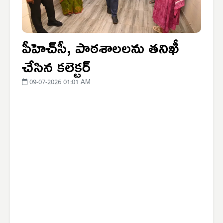
పీహెచ్‌సీ, పాఠశాలలను తనిఖీ
చేసిన కలెక్టర్
09-07-2026 01:01 AM