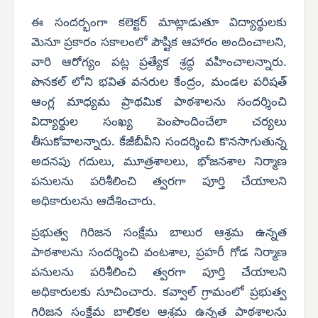
ఈ సందర్భంగా కలెక్టర్ మాట్లాడుతూ విద్యార్థులకు
మెనూ ప్రకారం సకాలంలో పౌష్టిక ఆహారం అందించాలని,
వారి ఆరోగ్యం పట్ల ప్రత్యేక శ్రద్ధ వహించాలన్నారు.
పొనకల్ లోని భవిత వనరుల కేంద్రం, మండల పరిషత్
ఆంగ్ల మాధ్యమ ప్రాథమిక పాఠశాలను సందర్శించి
విద్యార్థుల సంఖ్య పెంపొందించేలా చర్యలు
తీసుకోవాలన్నారు. కేజీబీవీని సందర్శించి కొనసాగుతున్న
అదనపు గదులు, మూత్రశాలలు, భోజనశాల నిర్మాణ
పనులను పరిశీలించి త్వరగా పూర్తి చేయాలని
అధికారులను ఆదేశించారు.
ప్రభుత్వ గిరిజన సంక్షేమ బాలుర ఆశ్రమ ఉన్నత
పాఠశాలను సందర్శించి వంటశాల, ప్రహరీ గోడ నిర్మాణ
పనులను పరిశీలించి త్వరగా పూర్తి చేయాలని
అధికారులకు సూచించారు. కవ్వాల్ గ్రామంలో ప్రభుత్వ
గిరిజన సంక్షేమ బాలికల ఆశ్రమ ఉన్నత పాఠశాలను