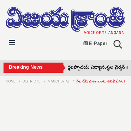
E-Paper
ూరాల గేట్లు మూసివేత! •
Breaking News
నిర్మలహృదయ్ విద్యాసంస్థల చైర్మన్ వంగా 
HOME
DISTRICTS
MANCHERIAL
పీహెచ్‌సీ, పాఠశాలలను తనిఖీ చేసిన కలెక్టర