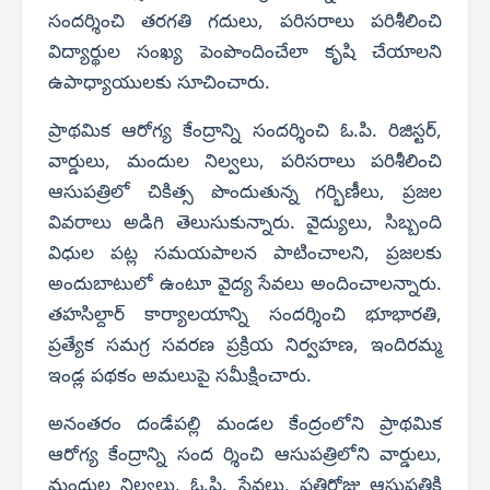
సందర్శించి తరగతి గదులు, పరిసరాలు పరిశీలించి
విద్యార్థుల సంఖ్య పెంపొందించేలా కృషి చేయాలని
ఉపాధ్యాయులకు సూచించారు.
ప్రాథమిక ఆరోగ్య కేంద్రాన్ని సందర్శించి ఓ.పి. రిజిస్టర్,
వార్డులు, మందుల నిల్వలు, పరిసరాలు పరిశీలించి
ఆసుపత్రిలో చికిత్స పొందుతున్న గర్భిణీలు, ప్రజల
వివరాలు అడిగి తెలుసుకున్నారు. వైద్యులు, సిబ్బంది
విధుల పట్ల సమయపాలన పాటించాలని, ప్రజలకు
అందుబాటులో ఉంటూ వైద్య సేవలు అందించాలన్నారు.
తహసిల్దార్ కార్యాలయాన్ని సందర్శించి భూభారతి,
ప్రత్యేక సమగ్ర సవరణ ప్రక్రియ నిర్వహణ, ఇందిరమ్మ
ఇండ్ల పథకం అమలుపై సమీక్షించారు.
అనంతరం దండేపల్లి మండల కేంద్రంలోని ప్రాథమిక
ఆరోగ్య కేంద్రాన్ని సంద ర్శించి ఆసుపత్రిలోని వార్డులు,
మందుల నిల్వలు, ఓ.పి. సేవలు, ప్రతిరోజు ఆసుపత్రికి