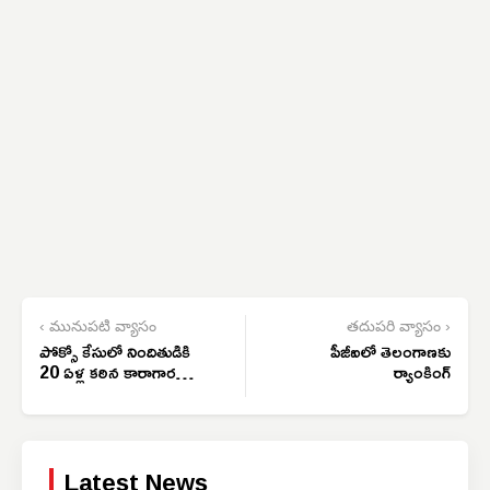
‹ మునుపటి వ్యాసం
తదుపరి వ్యాసం ›
పోక్సో కేసులో నిందితుడికి
పీజీఐలో తెలంగాణకు
20 ఏళ్ల కఠిన కారాగార
ర్యాంకింగ్
జైలుశిక్ష
Latest News