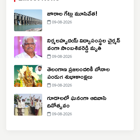
జూరాల గేట్లు మూసివేత!
09-08-2026
నిర్మలహృదయ్ విద్యాసంస్థల చైర్మన్
వంగా సాంబశివరెడ్డి మృతి
09-08-2026
తెలంగాణ ప్రజలందరికీ బోనాల
పండుగ శుభాకాంక్షలు
09-08-2026
గూడాలలో ఘనంగా ఆదివాసి
దినోత్సవం
09-08-2026