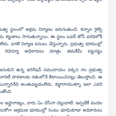
త్వ స్థలంలో అక్రమ నిర్మాణం జరుగుతుంది. కన్నాల రైల్వే
అక్రమ కట్టడాలు సాగుతున్నాయి. ఈ స్థలం బఫర్ జోన్ పరిధిలోకి
లేదు. పగలే నిర్మాణ పనులు చేస్తున్నారు. ప్రభుత్వ భూముల్లో
రెవెన్యూ అధికారులు మాత్రం తమకేమీ పట్టనట్టు
ి ఆనుకుని ఉన్న ఇరిగేషన్ సముదాయం పక్కన గల ప్రభుత్వ
ైనారిటీ పాఠశాలకు గతంలోనే కేటాయించినట్లు తెలుస్తోంది. ఈ
న్నారనేది అంతుపట్టడంలేదు. కబ్జారాయుళ్ళూ ఇలా ఎవరి
ుతోంది.
ుల ఇష్టారాజ్యం, వారు ఏం చేసినా చెల్లుబాటే. ఇప్పటికే వందల
సుకోగా ఆక్రమణ భూముల్లో సెంటు భూమికూడా అధికారులు