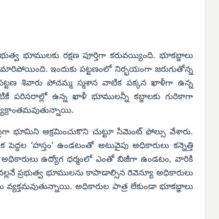
 ప్రభుత్వ భూములకు రక్షణ పూర్తిగా కరువయ్యింది. భూకబ్జాలు
ా మారిపోయింది. ఇందుకు పట్టణంలో నిర్భయంగా జరుగుతోన్న
ట్టణ శివారు పోచమ్మ స్మశాన వాటిక పక్కన ఖాళీగా ఉన్న
కే పరిసరాల్లో ఉన్న ఖాళీ భూములన్నీ కబ్జాలకు గురికాగా
యాక్రాంతమవుతున్నాయి.
ైగా భూమిని ఆక్రమించుకొని చుట్టూ సిమెంట్ ఫోల్సు వేశారు.
ుక పెద్దల ‘హస్తం’ ఉండటంతో అటువైపు అధికారులు కన్నెత్తి
అధికారులు ఉద్యోగ ధర్మంలో ఎంతో బిజీగా ఉండటం, వారికి
వల్లనే ప్రభుత్వ భూములను కాపాడాల్సిన రెవెన్యూ అధికారులు
వ్యక్తమవుతున్నాయి. అధికారుల పాత్ర లేకుండా భూకబ్జాలు