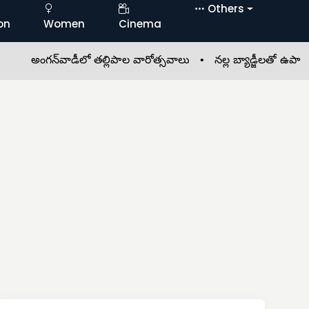
Others
on
Women
Cinema
న్‌వాడీలో తల్లిపాల వారోత్సవాలు •
నల్ల బ్యాడ్జీలతో ఉపాధ్యాయుల