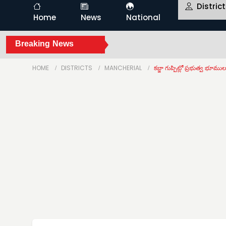
Distric
Home
News
National
Breaking News
HOME
DISTRICTS
MANCHERIAL
కబ్జా గుప్పిట్లో ప్రభుత్వ భూము