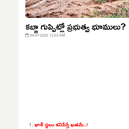
కబ్జా గుప్పిట్లో ప్రభుత్వ భూములు?
09-07-2026 12:53 AM
ఖాళీ స్థలం కనిపేస్తే ఖతమే..!