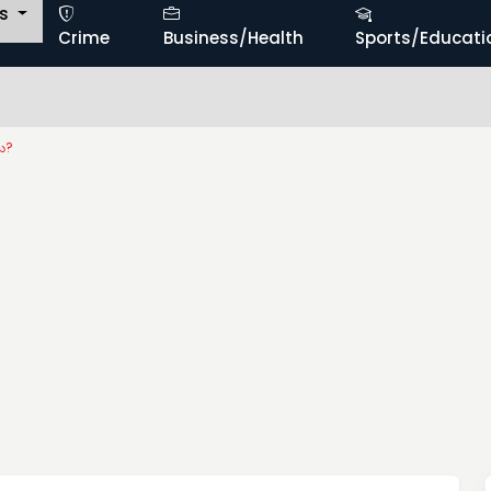
ts
Crime
Business/Health
Sports/Educati
అంగ
లు?