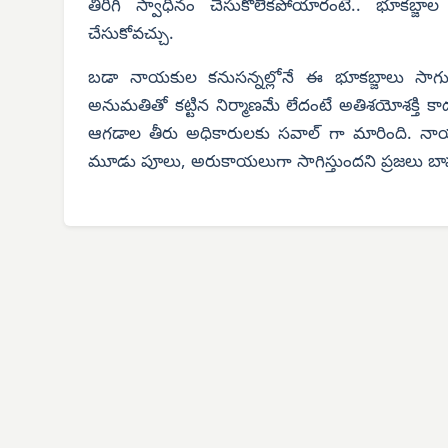
తిరిగి స్వాధీనం చేసుకోలేకపోయారంటే.. భూకబ్జా
చేసుకోవచ్చు.
బడా నాయకుల కనుసన్నల్లోనే ఈ భూకబ్జాలు సాగు
అనుమతితో కట్టిన నిర్మాణమే లేదంటే అతిశయోశక్తి కాద
ఆగడాల తీరు అధికారులకు సవాల్ గా మారింది. న
మూడు పూలు, అరుకాయలుగా సాగిస్తుందని ప్రజలు బాహ