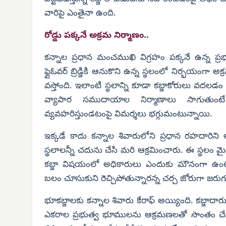
వారిపై ఎంతైనా ఉంది.
రోడ్డు పక్కనే అక్రమ నిర్మాణం..
కన్నాల ప్రధాన మంచముఖి విగ్రహం పక్కనే ఉన్న ప్రభు
ఫ్లైఓవర్ బ్రిడ్జికి ఆనుకొని ఉన్న స్థలంలో నిర్భయంగా 
వస్తోంది. ఇలాంటి స్థలాన్ని కూడా కబ్జాకోరులు వదలడం 
వ్యాపార సముదాయాల నిర్మాణాలు సాగుతుంటే 
వ్యవహరిస్తుండటంపై విమర్శలు భగ్గుమంటున్నాయి.
ఇక్కడే కాదు కన్నాల శివారులోని ప్రధాన రహదారిన
స్థలాలన్నీ చదును చేసి మరి ఆక్రమించారు. ఈ స్థలం మ
కబ్జా విషయంలో అధికారులు ఎందుకు మౌనంగా ఉంటు
బలం చూసుకుని రెచ్చిపోతున్నారన్న చర్చ జోరుగా జరుగ
భూకబ్జాలకు కన్నాల శివారు కేరాఫ్ అయ్యింది. కబ్జాదార
ఎకరాల ప్రభుత్వ భూములను ఆక్రమణలతో సొంతం చే