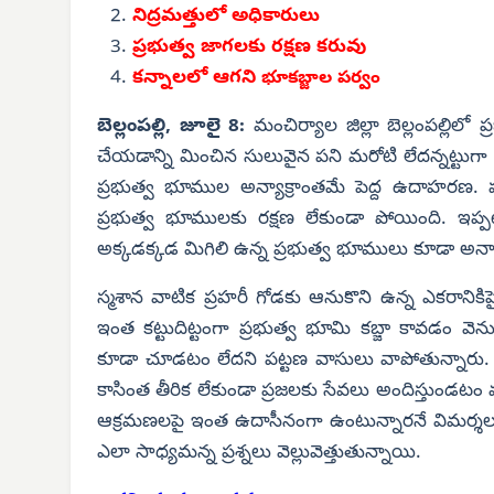
నిద్రమత్తులో అధికారులు
ప్రభుత్వ జాగలకు రక్షణ కరువు
కన్నాలలో ఆగని
భూకబ్జాల పర్వం
బెల్లంపల్లి, జూలై 8:
మంచిర్యాల జిల్లా బెల్లంపల్లిలో
చేయడాన్ని మించిన సులువైన పని మరోటి లేదన్నట్టుగ
ప్రభుత్వ భూముల అన్యాక్రాంతమే పెద్ద ఉదాహరణ. ప
ప్రభుత్వ భూములకు రక్షణ లేకుండా పోయింది. ఇప్పటి
అక్కడక్కడ మిగిలి ఉన్న ప్రభుత్వ భూములు కూడా అన్
స్మశాన వాటిక ప్రహరీ గోడకు ఆనుకొని ఉన్న ఎకరానికిప
ఇంత కట్టుదిట్టంగా ప్రభుత్వ భూమి కబ్జా కావడం వెన
కూడా చూడటం లేదని పట్టణ వాసులు వాపోతున్నారు. 
కాసింత తీరిక లేకుండా ప్రజలకు సేవలు అందిస్తుండటం 
ఆక్రమణలపై ఇంత ఉదాసీనంగా ఉంటున్నారనే విమర్శలు 
ఎలా సాధ్యమన్న ప్రశ్నలు వెల్లువెత్తుతున్నాయి.