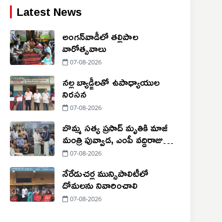
Latest News
అంగన్‌వాడీలో తల్లిపాల
వారోత్సవాలు
07-08-2026
నల్ల బ్యాడ్జీలతో ఉపాధ్యాయుల
నిరసన
07-08-2026
బొమ్మ సత్య ప్రసాద్ మృతికి మాజీ
మంత్రి పువ్వాడ, ఎంపీ వద్దిరాజు
సంతాపం
07-08-2026
నేరేడుచర్ల మున్సిపాలిటీలో
దోమలను నివారించాలి
07-08-2026