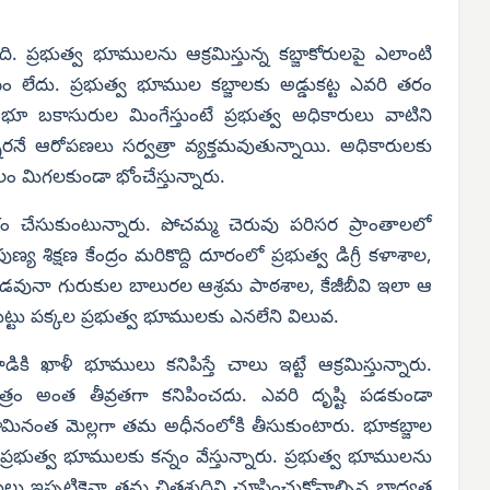
ి. ప్రభుత్వ భూములను ఆక్రమిస్తున్న కబ్జాకోరులపై ఎలాంటి
 లేదు. ప్రభుత్వ భూముల కబ్జాలకు అడ్డుకట్ట ఎవరి తరం
భూ బకాసురుల మింగేస్తుంటే ప్రభుత్వ అధికారులు వాటిని
నారనే ఆరోపణలు సర్వత్రా వ్యక్తమవుతున్నాయి. అధికారులకు
థలం మిగలకుండా భోంచేస్తున్నారు.
శం చేసుకుంటున్నారు. పోచమ్మ చెరువు పరిసర ప్రాంతాలలో
య శిక్షణ కేంద్రం మరికొద్ది దూరంలో ప్రభుత్వ డిగ్రీ కళాశాల,
ారి పొడవునా గురుకుల బాలురల ఆశ్రమ పాఠశాల, కేజీబీవి ఇలా ఆ
చుట్టు పక్కల ప్రభుత్వ భూములకు ఎనలేని విలువ.
ి ఖాళీ భూములు కనిపిస్తే చాలు ఇట్టే ఆక్రమిస్తున్నారు.
త్రం అంత తీవ్రతగా కనిపించదు. ఎవరి దృష్టి పడకుండా
భూమినంత మెల్లగా తమ అధీనంలోకి తీసుకుంటారు. భూకబ్జాల
రభుత్వ భూములకు కన్నం వేస్తున్నారు. ప్రభుత్వ భూములను
రులు ఇప్పటికైనా తమ చిత్తశుద్ధిని చూపించుకోవాల్సిన బాధ్యత