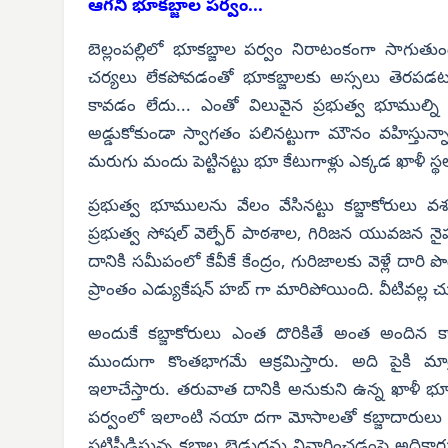
ఆగని భూకబ్జాల పర్వం...
బెల్లంపల్లిలో భూకబ్జాల పర్వం నిరాటంకంగా సాగుతుంద
చర్యలు లేకపోవడంతో భూకబ్జాలకు అస్సలు తెరపడటం
కావడం లేదు... ఎంతో విలువైన ప్రభుత్వ భూముల్ని 
అడ్డుకోకుండా స్వాగతం పలినట్టుగా మౌనం వహిస్తున్
మరుగు మందు పెట్టినట్టు భూ కేటుగాళ్లు ఎక్కడ ఖాళీ స్
ప్రభుత్వ భూములను వేలం వేసినట్టు కబ్జాకోరులు వ
ప్రభుత్వ సోషల్ వెల్ఫేర్ పాఠశాల, గిరిజన యువజన నైపుణ్
దానికి సమీపంలో కేవీకే కేంద్రం, గురిజాలకు వెళ్లే ద
ప్రాంతం ఎడ్యుకేషన్ హబ్ గా మారిపోయింది. వీటివల్ల 
అందుకే కబ్జాకోరులు ఎంత దొరికితే అంత అందిన కాడిక
ముందుగా కొంతభాగమే ఆక్రమిస్తారు. అది పైకి మా
ఇలాచేస్తారు. తరువాత దానికి అనుకుని ఉన్న ఖాళీ 
పర్వంలో ఇలాంటి నయా దగా మోసాలతో కబ్జాదారులు ప్
పట్టిపీడిస్తున్న కబ్జాల బెడుదను నివారించడంపై అధికా