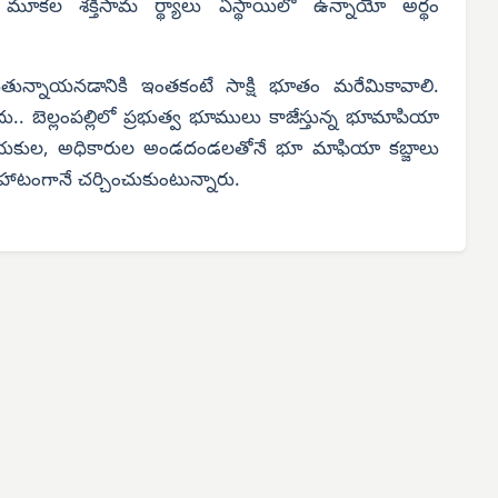
ల మూకల శక్తిసామ ర్థ్యాలు ఏస్థాయిలో ఉన్నాయో అర్థం
తున్నాయనడానికి ఇంతకంటే సాక్షి భూతం మరేమికావాలి.
ు.. బెల్లంపల్లిలో ప్రభుత్వ భూములు కాజేస్తున్న భూమాపియా
ాయకుల, అధికారుల అండదండలతోనే భూ మాఫియా కబ్జాలు
ాటంగానే చర్చించుకుంటున్నారు.