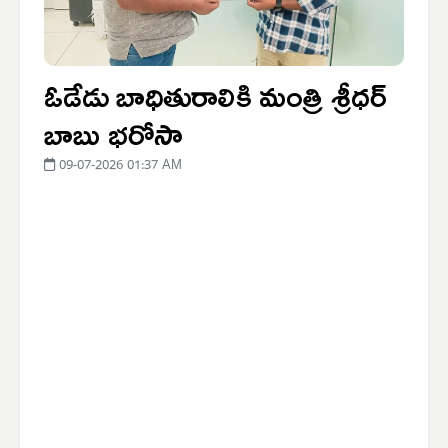
ఓడేడు బాధితురాలికి మంత్రి శ్రీధర్
బాబు భరోసా
09-07-2026 01:37 AM