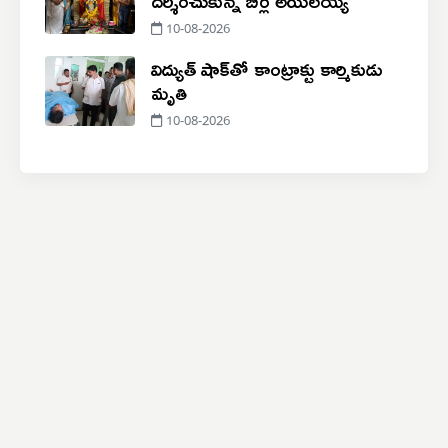
10-08-2026
విద్యుత్‌ షాక్‌తో కాంట్రాక్టు కార్మికుడు
మృతి
10-08-2026