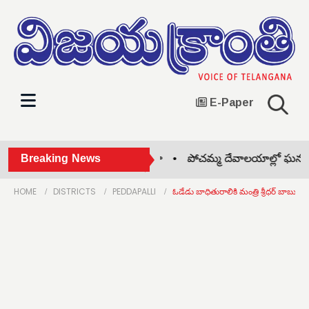
E-Paper
వార్డుల వారీగా సమస్యలపై ఆరా •
Breaking News
పోచమ్మ దేవాలయాల్లో ఘనంగా
HOME
DISTRICTS
PEDDAPALLI
ఓడేడు బాధితురాలికి మంత్రి శ్రీధర్ బాబు భ