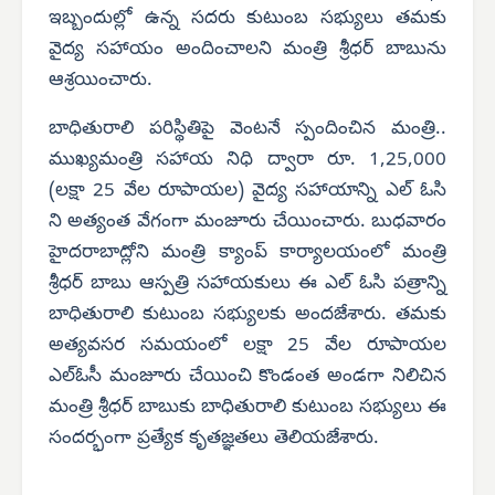
ఇబ్బందుల్లో ఉన్న సదరు కుటుంబ సభ్యులు తమకు
వైద్య సహాయం అందించాలని మంత్రి శ్రీధర్ బాబును
ఆశ్రయించారు.
బాధితురాలి పరిస్థితిపై వెంటనే స్పందించిన మంత్రి..
ముఖ్యమంత్రి సహాయ నిధి ద్వారా రూ. 1,25,000
(లక్షా 25 వేల రూపాయల) వైద్య సహాయాన్ని ఎల్ ఓసి
ని అత్యంత వేగంగా మంజూరు చేయించారు. బుధవారం
హైదరాబాద్లోని మంత్రి క్యాంప్ కార్యాలయంలో మంత్రి
శ్రీధర్ బాబు ఆస్పత్రి సహాయకులు ఈ ఎల్ ఓసి పత్రాన్ని
బాధితురాలి కుటుంబ సభ్యులకు అందజేశారు. తమకు
అత్యవసర సమయంలో లక్షా 25 వేల రూపాయల
ఎల్‌ఓసీ మంజూరు చేయించి కొండంత అండగా నిలిచిన
మంత్రి శ్రీధర్ బాబుకు బాధితురాలి కుటుంబ సభ్యులు ఈ
సందర్భంగా ప్రత్యేక కృతజ్ఞతలు తెలియజేశారు.