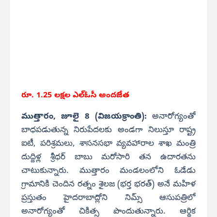
రూ. 1.25 లక్షల ఎల్‌ఓసీ అందజేత
ముత్తారం, జూలై 8 (విజయక్రాంతి):
అనారోగ్యంతో
బాధపడుతున్న నిరుపేదలకు అండగా నిలుస్తూ రాష్ట్ర
ఐటీ, పరిశ్రమలు, శాసనసభా వ్యవహారాల శాఖ మంత్రి
దుద్దిళ్ల శ్రీధర్ బాబు మరోసారి తన ఉదారతను
చాటుకున్నారు. ముత్తారం మండలంలోని ఓడేడు
గ్రామానికి చెందిన రత్నం శైలజ (భర్త భరత్) అనే మహిళ
ప్రస్తుతం హైదరాబాద్లోని నిమ్స్ ఆసుపత్రిలో
అనారోగ్యంతో చికిత్స పొందుతున్నారు. ఆర్థిక