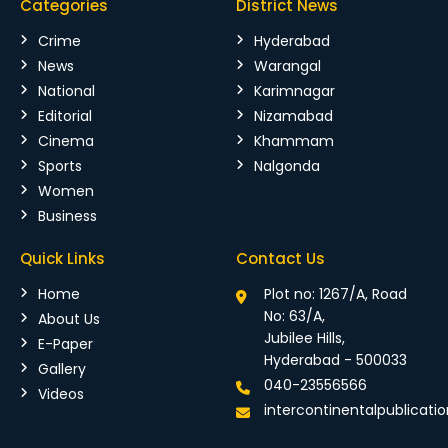
Categories
District News
Crime
Hyderabad
News
Warangal
National
Karimnagar
Editorial
Nizamabad
Cinema
Khammam
Sports
Nalgonda
Women
Business
Quick Links
Contact Us
Home
Plot no: 1267/A, Road
No: 63/A,
About Us
Jubilee Hills,
E-Paper
Hyderabad - 500033
Gallery
040-23556566
Videos
intercontinentalpublicat