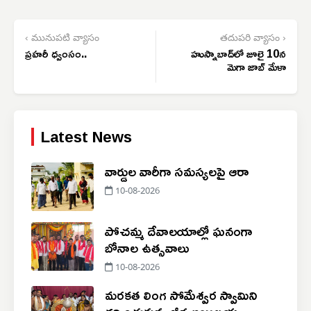
‹ మునుపటి వ్యాసం
తదుపరి వ్యాసం ›
ప్రహరీ ధ్వంసం..
హుస్నాబాద్‌లో జూలై 10న
మెగా జాబ్ మేళా
Latest News
వార్డుల వారీగా సమస్యలపై ఆరా
10-08-2026
పోచమ్మ దేవాలయాల్లో ఘనంగా
బోనాల ఉత్సవాలు
10-08-2026
మరకత లింగ సోమేశ్వర స్వామిని
దర్శించుకున్న బీర్ల అయిలయ్య