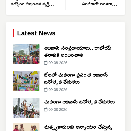
ఉద్యోగం సాధించిన వ్యక్తికి
సరఫరాలో అంతరాయం
సన్మానం
కలగకూడదు
Latest News
ఆదివాసి సంప్రదాయాలు.. రాబోయే
తరానికి అందించాలి
09-08-2026
బేలలో ఘనంగా ప్రపంచ ఆదివాసీ
దినోత్సవ వేడుకలు
09-08-2026
ఘనంగా ఆదివాసీ దినోత్సవ వేడుకలు
09-08-2026
మత్స్యకారులకు అన్యాయం చేస్తున్న