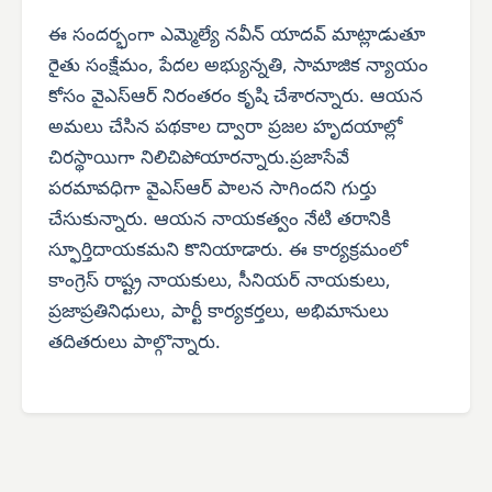
ఈ సందర్భంగా ఎమ్మెల్యే నవీన్ యాదవ్ మాట్లాడుతూ
రైతు సంక్షేమం, పేదల అభ్యున్నతి, సామాజిక న్యాయం
కోసం వైఎస్‌ఆర్ నిరంతరం కృషి చేశారన్నారు. ఆయన
అమలు చేసిన పథకాల ద్వారా ప్రజల హృదయాల్లో
చిరస్థాయిగా నిలిచిపోయారన్నారు.ప్రజాసేవే
పరమావధిగా వైఎస్‌ఆర్ పాలన సాగిందని గుర్తు
చేసుకున్నారు. ఆయన నాయకత్వం నేటి తరానికి
స్ఫూర్తిదాయకమని కొనియాడారు. ఈ కార్యక్రమంలో
కాంగ్రెస్ రాష్ట్ర నాయకులు, సీనియర్ నాయకులు,
ప్రజాప్రతినిధులు, పార్టీ కార్యకర్తలు, అభిమానులు
తదితరులు పాల్గొన్నారు.