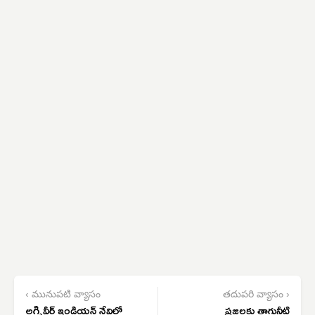
‹ మునుపటి వ్యాసం
తదుపరి వ్యాసం ›
అగ్నివీర్ ఇండియన్ నేవిలో
ప్రజలకు తాగునీటి