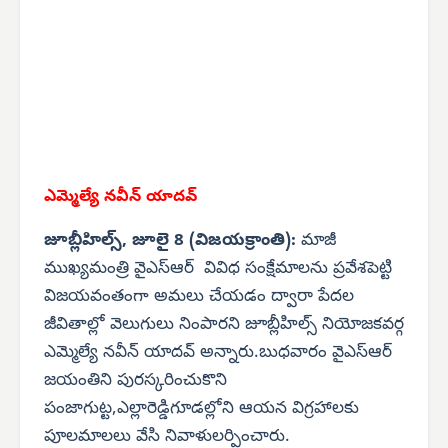
ఎమ్మెల్యే నవీన్ యాదవ్
జూబ్లీహిల్స్, జూలై 8 (విజయక్రాంతి):
మాజీ
ముఖ్యమంత్రి వైఎస్‌ఆర్ వివిధ సంక్షేమాలను ప్రవేశపెట్టి
విజయవంతంగా అమలు చేయడం ద్వారా పేదల
జీవితాల్లో వెలుగులు నింపారని జూబ్లీహిల్స్ నియోజకవర్గ
ఎమ్మెల్యే నవీన్ యాదవ్ అన్నారు.బుధవారం వైఎస్‌ఆర్
జయంతిని పురస్కరించుకొని
పంజాగుట్ట,ఎల్లారెడ్డిగూడల్లోని ఆయన విగ్రహాలకు
పూలమాలలు వేసి నివాళులర్పించారు.