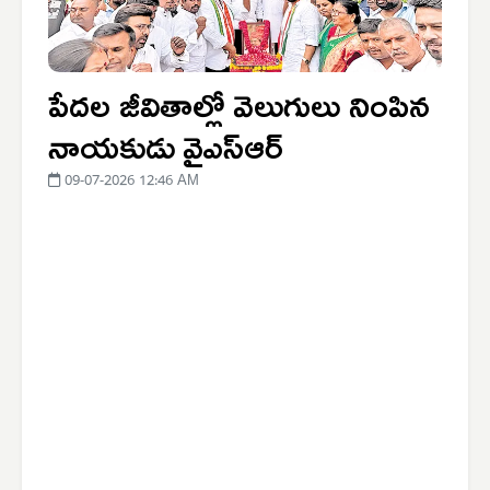
పేదల జీవితాల్లో వెలుగులు నింపిన
నాయకుడు వైఎస్‌ఆర్
09-07-2026 12:46 AM