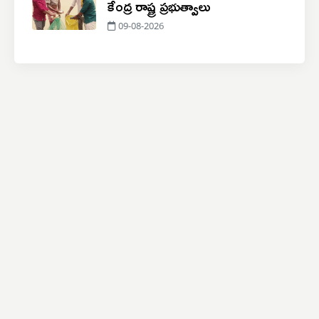
కేంద్ర రాష్ట్ర ప్రభుత్వాలు
09-08-2026