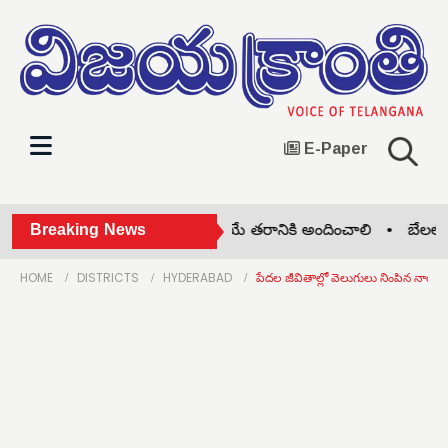
E-Paper
ఆదివాసి సంప్రదాయాలు.. రాబోయే తరానికి అందించాలి •
Breaking News
బేలలో ఘనం
HOME
DISTRICTS
HYDERABAD
పేదల జీవితాల్లో వెలుగులు నింపిన నాయకు