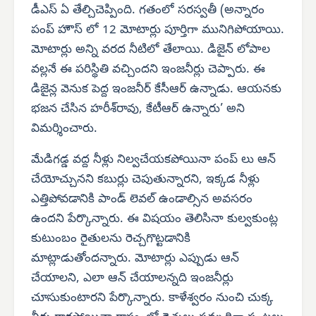
డీఎస్ ఏ తేల్చిచెప్పింది. గతంలో సరస్వతీ (అన్నారం
పంప్ హౌస్ లో 12 మోటార్లు పూర్తిగా మునిగిపోయాయి.
మోటార్లు అన్ని వరద నీటిలో తేలాయి. డిజైన్ లోపాల
వల్లనే ఈ పరిస్థితి వచ్చిందని ఇంజనీర్లు చెప్పారు. ఈ
డిజైన్ల వెనుక పెద్ద ఇంజనీర్ కేసీఆర్ ఉన్నాడు. ఆయనకు
భజన చేసిన హరీశ్‌రావు, కేటీఆర్ ఉన్నారు’ అని
విమర్శించారు.
మేడిగడ్డ వద్ద నీళ్లు నిల్వచేయకపోయినా పంప్ లు ఆన్
చేయోచ్చునని కబుర్లు చెపుతున్నారని, ఇక్కడ నీళ్లు
ఎత్తిపోవడానికి పాండ్ లెవల్ ఉండాల్సిన అవసరం
ఉందని పేర్కొన్నారు. ఈ విషయం తెలిసినా కుల్వకుంట్ల
కుటుంబం రైతులను రెచ్చగొట్టడానికి
మాట్లాడుతోందన్నారు. మోటార్లు ఎప్పుడు ఆన్
చేయాలని, ఎలా ఆన్ చేయాలన్నది ఇంజనీర్లు
చూసుకుంటారని పేర్కొన్నారు. కాళేశ్వరం నుంచి చుక్క