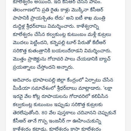
కూలేశ్వరం అయింది. ఇది కేసీఆర్ చేసిన పాపం.
తెలంగాణలోని ప్రతి రైతు కాళ్లు మొక్కినా కేసీఆర్
పాపానికి ప్రాయశ్చితం లేదు’ అని ఐటీ శాఖ మంత్రి
దుద్దిళ్ల శ్రీధర్‌బాబు విమర్శించారు. కాళేశ్వరాన్ని
కూలేశ్వరం చేసిన కల్వకుంట్ల కుటుంబం మళ్లీ కుట్రలు
మొదలు పెట్టిందని, కన్నెపల్లి టూర్ పేరుతో కేటీఆర్
సరికొత్త కుతంత్రానికి బయలుదేరాడని విమర్శించారు.
మొత్తం ప్రాజెక్టును గోదావరి పాలు చేయడానికి బ్యాచ్
ప్రయత్నాలు చేస్తోందని అన్నారు.
ఆదివారం భూపాలపల్లి జిల్లా కేంద్రంలో ఏర్పాటు చేసిన
మీడియా సమావేశంలో శ్రీధర్‌బాబు మాట్లాడారు. ‘లక్షా
ఇరవై వేల కోట్ల రూపాయలను గోదావరిలో కలిపిసిన
కల్వకుంట్ల కుటుంబం ఇప్పుడు సరికొత్త కుట్రలకు
తెరలేపుతోంది. 80 వేల పుస్తకాలు చదివానని చెప్పుకునే
కేసీఆర్ తానే గొప్ప ఇంజనీర్ గా ఊహించుకున్ని
కాళేశ్వరం కట్టాడు. కూలేశ్వరం కాస్తా కూలేశ్వరం