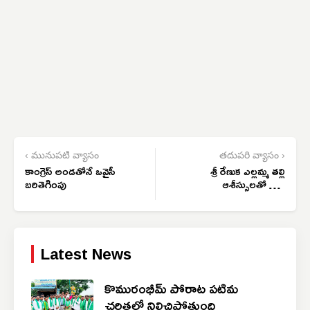
‹ మునుపటి వ్యాసం
తదుపరి వ్యాసం ›
కాంగ్రెస్ అండతోనే ఒవైసీ
శ్రీ రేణుక ఎల్లమ్మ తల్లి
బరితెగింపు
ఆశీస్సులతో రాష్ట్ర
ప్రజలందరూ
సుఖశాంతులతో జీవించాలి
Latest News
కొమురంభీమ్ పోరాట పటిమ
చరిత్రలో నిలిచిపోతుంది