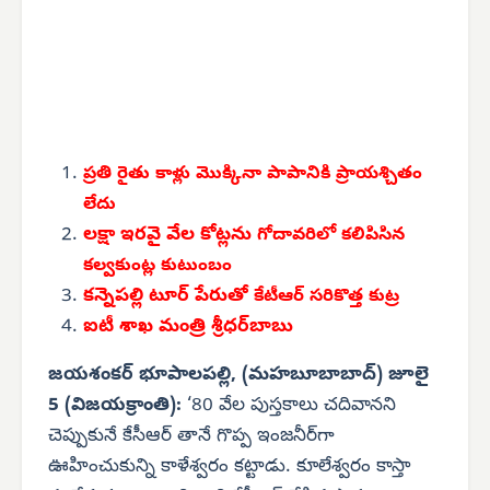
ప్రతి రైతు కాళ్లు మొక్కినా పాపానికి ప్రాయశ్చితం
లేదు
లక్షా ఇరవై వేల కోట్లను
గోదావరిలో కలిపిసిన
కల్వకుంట్ల కుటుంబం
కన్నెపల్లి టూర్ పేరుతో
కేటీఆర్ సరికొత్త కుట్ర
ఐటీ శాఖ మంత్రి శ్రీధర్‌బాబు
జయశంకర్ భూపాలపల్లి, (మహబూబాబాద్) జూలై
5 (విజయక్రాంతి):
‘80 వేల పుస్తకాలు చదివానని
చెప్పుకునే కేసీఆర్ తానే గొప్ప ఇంజనీర్‌గా
ఊహించుకున్ని కాళేశ్వరం కట్టాడు. కూలేశ్వరం కాస్తా