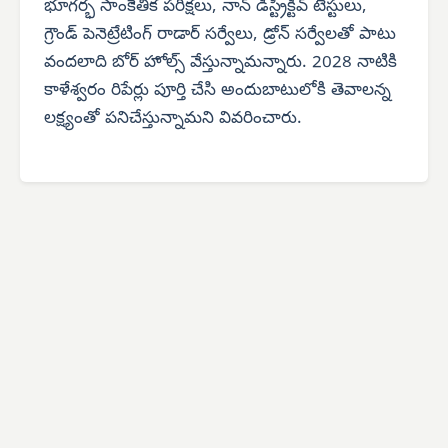
భూగర్భ సాంకేతిక పరీక్షలు, నాన్ డిస్ట్రిక్టివ్ టెస్టులు,
గ్రౌండ్ పెనెట్రేటింగ్ రాడార్ సర్వేలు, డ్రోన్ సర్వేలతో పాటు
వందలాది బోర్ హోల్స్ వేస్తున్నామన్నారు. 2028 నాటికి
కాళేశ్వరం రిపేర్లు పూర్తి చేసి అందుబాటులోకి తెవాలన్న
లక్ష్యంతో పనిచేస్తున్నామని వివరించారు.