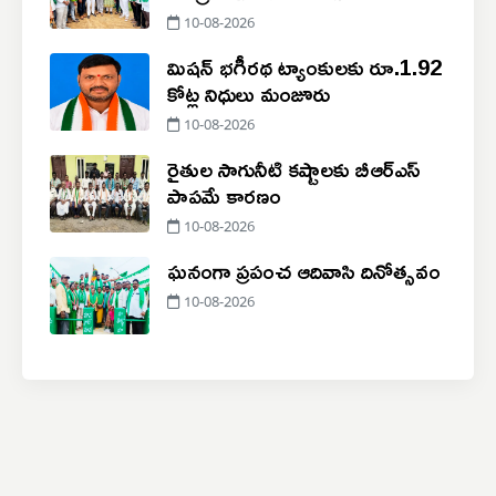
10-08-2026
మిషన్ భగీరథ ట్యాంకులకు రూ.1.92
కోట్ల నిధులు మంజూరు
10-08-2026
రైతుల సాగునీటి కష్టాలకు బీఆర్‌ఎస్
పాపమే కారణం
10-08-2026
ఘనంగా ప్రపంచ ఆదివాసి దినోత్సవం
10-08-2026