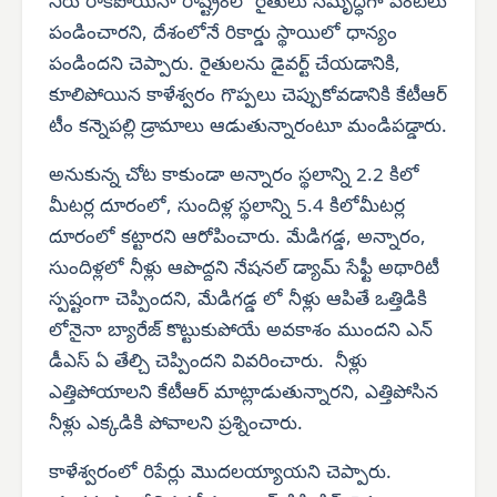
నీరు రాకపోయినా రాష్ట్రంలో రైతులు సమృద్ధిగా పంటలు
పండించారని, దేశంలోనే రికార్డు స్థాయిలో ధాన్యం
పండిందని చెప్పారు. రైతులను డైవర్ట్ చేయడానికి,
కూలిపోయిన కాళేశ్వరం గొప్పలు చెప్పుకోవడానికి కేటీఆర్
టీం కన్నెపల్లి డ్రామాలు ఆడుతున్నారంటూ మండిపడ్డారు.
అనుకున్న చోట కాకుండా అన్నారం స్థలాన్ని 2.2 కిలో
మీటర్ల దూరంలో, సుందిళ్ల స్థలాన్ని 5.4 కిలోమీటర్ల
దూరంలో కట్టారని ఆరోపించారు. మేడిగడ్డ, అన్నారం,
సుందిళ్లలో నీళ్లు ఆపొద్దని నేషనల్ డ్యామ్ సేఫ్టీ అథారిటీ
స్పష్టంగా చెప్పిందని, మేడిగడ్డ లో నీళ్లు ఆపితే ఒత్తిడికి
లోనైనా బ్యారేజ్ కొట్టుకుపోయే అవకాశం ముందని ఎన్
డీఎస్ ఏ తేల్చి చెప్పిందని వివరించారు. నీళ్లు
ఎత్తిపోయాలని కేటీఆర్ మాట్లాడుతున్నారని, ఎత్తిపోసిన
నీళ్లు ఎక్కడికి పోవాలని ప్రశ్నించారు.
కాళేశ్వరంలో రిపేర్లు మొదలయ్యాయని చెప్పారు.