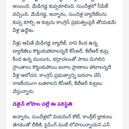
అయింది. మేడిగడ్డ కుప్పకూలింది. సుందీళ్లలో సీపేజ్
వచ్చింది. మేడిగడ్డ, అన్నారం, సుందిళ్ల బ్యారేజ్‌లను
కుప్ప కూల్చి ఆ కుట్రను కాంగ్రెస్ ప్రభుత్వంపైకి తోయడమే
వీళ్ల ఉద్దేశం.
నీళ్లు ఆపితే మేడిగడ్డ బ్యారేజ్, దాని కింద ఉన్న
బ్యారేజీలు కొట్టుకుపోవాలన్నదే కేసీఆర్, కేటీఆర్ కుట్ర.
కింద ఉన్న ములుగు, భద్రాచలంతో పాటు మిగిలిన
ప్రాంతాలు కొట్టుకుపోయి జనాల ప్రాణాలు పోవాలన్నదే
వీళ్ల ఆలోచన. కాంగ్రెస్ ప్రభుత్వాన్ని బదనాం చేసి
రాజకీయంగా బతకాలని కేసీఆర్, కేటీఆర్ కుట్రలు
చేస్తున్నారు.
డిజైన్ లోపాల వల్లే ఈ పరిస్థితి
అన్నారం, సుందీళ్లలో వియరింగ్ కోట్, కాంక్రీట్ బ్లాకులు
తెగడంతో లీకేజీ, పైపింగ్ వంటి లోపాలున్నాయని ఎన్