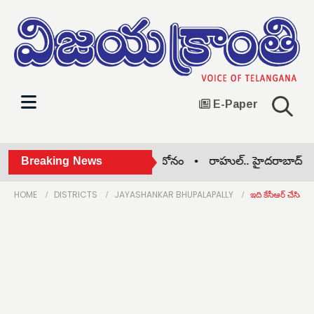
E-Paper
డు పదవులపై కినుక! •
Breaking News
భక్తి బోనం •
రాహుల్.. హైదరాబాద్ ఎప్పుడ
HOME
DISTRICTS
JAYASHANKAR BHUPALAPALLY
ఇది కేసీఆర్ చేసిన 