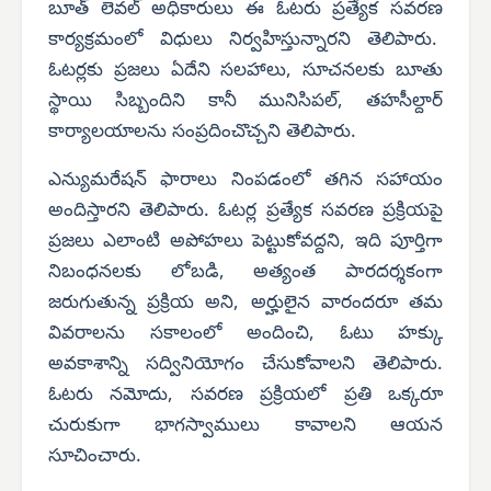
బూత్ లెవల్ అధికారులు ఈ ఓటరు ప్రత్యేక సవరణ
కార్యక్రమంలో విధులు నిర్వహిస్తున్నారని తెలిపారు.
ఓటర్లకు ప్రజలు ఏదేని సలహాలు, సూచనలకు బూతు
స్థాయి సిబ్బందిని కానీ మునిసిపల్, తహసీల్దార్
కార్యాలయాలను సంప్రదించొచ్చని తెలిపారు.
ఎన్యుమరేషన్ ఫారాలు నింపడంలో తగిన సహాయం
అందిస్తారని తెలిపారు. ఓటర్ల ప్రత్యేక సవరణ ప్రక్రియపై
ప్రజలు ఎలాంటి అపోహలు పెట్టుకోవద్దని, ఇది పూర్తిగా
నిబంధనలకు లోబడి, అత్యంత పారదర్శకంగా
జరుగుతున్న ప్రక్రియ అని, అర్హులైన వారందరూ తమ
వివరాలను సకాలంలో అందించి, ఓటు హక్కు
అవకాశాన్ని సద్వినియోగం చేసుకోవాలని తెలిపారు.
ఓటరు నమోదు, సవరణ ప్రక్రియలో ప్రతి ఒక్కరూ
చురుకుగా భాగస్వాములు కావాలని ఆయన
సూచించారు.