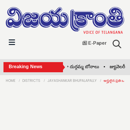
E-Paper
దోమకొండలో అంగరంగ వైభవంగా దుర్గమ్మ బోనాలు •
Breaking News
జ్యువెలరీ షాపు
HOME
DISTRICTS
JAYASHANKAR BHUPALAPALLY
అర్హులైన ప్రతి ఒక్క