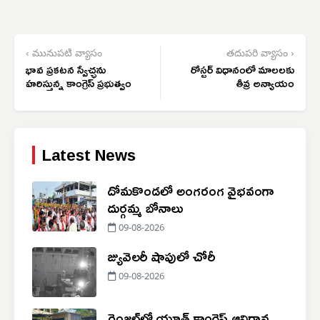
‹ మునుపటి వ్యాసం
తదుపరి వ్యాసం ›
భావ ప్రకటన స్వేచ్ఛను
రోస్టర్ విధానంలో మాలలకు
హరిస్తున్న కాంగ్రెస్ ప్రభుత్వం
తీవ్ర అన్యాయం
Latest News
దోమకొండలో అంగరంగ వైభవంగా
దుర్గమ్మ బోనాలు
09-08-2026
జ్యువెలరీ షాపులో చోరీ
09-08-2026
రెంజల్‌లో యూత్ కాంగ్రెస్ ఆవిర్భావ