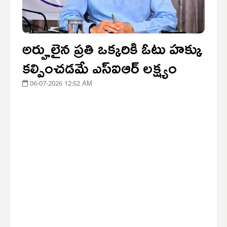
అర్హులైన ప్రతి ఒక్కరికి ఓటు హక్కు
కల్పించడమే ఎస్‌ఐఆర్ లక్ష్యం
06-07-2026 12:52 AM