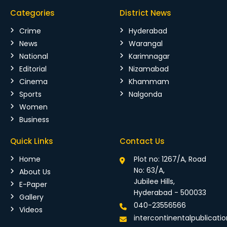
Categories
District News
Crime
Hyderabad
News
Warangal
National
Karimnagar
Editorial
Nizamabad
Cinema
Khammam
Sports
Nalgonda
Women
Business
Quick Links
Contact Us
Home
Plot no: 1267/A, Road
No: 63/A,
About Us
Jubilee Hills,
E-Paper
Hyderabad - 500033
Gallery
040-23556566
Videos
intercontinentalpublicat