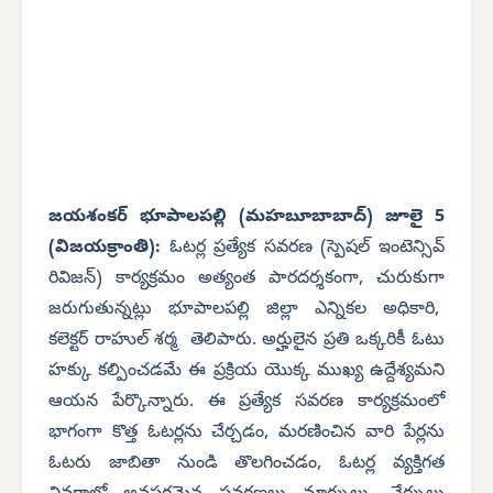
జయశంకర్ భూపాలపల్లి (మహబూబాబాద్) జూలై 5
(విజయక్రాంతి):
ఓటర్ల ప్రత్యేక సవరణ (స్పెషల్ ఇంటెన్సివ్
రివిజన్) కార్యక్రమం అత్యంత పారదర్శకంగా, చురుకుగా
జరుగుతున్నట్లు భూపాలపల్లి జిల్లా ఎన్నికల అధికారి,
కలెక్టర్ రాహుల్ శర్మ తెలిపారు. అర్హులైన ప్రతి ఒక్కరికీ ఓటు
హక్కు కల్పించడమే ఈ ప్రక్రియ యొక్క ముఖ్య ఉద్దేశ్యమని
ఆయన పేర్కొన్నారు. ఈ ప్రత్యేక సవరణ కార్యక్రమంలో
భాగంగా కొత్త ఓటర్లను చేర్చడం, మరణించిన వారి పేర్లను
ఓటరు జాబితా నుండి తొలగించడం, ఓటర్ల వ్యక్తిగత