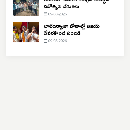
దినోత్సవ వేడుకలు
09-08-2026
లాల్​దర్వాజా బోనాల్లో విజయ్
దేవరకొండ సందడి
09-08-2026