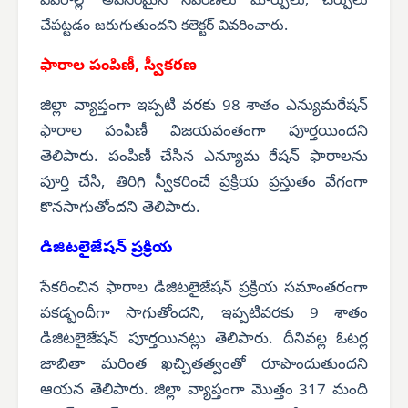
వివరాల్లో అవసరమైన సవరణలు మార్పులు, చేర్పులు
చేపట్టడం జరుగుతుందని కలెక్టర్ వివరించారు.
ఫారాల పంపిణీ, స్వీకరణ
జిల్లా వ్యాప్తంగా ఇప్పటి వరకు 98 శాతం ఎన్యుమరేషన్
ఫారాల పంపిణీ విజయవంతంగా పూర్తయిందని
తెలిపారు. పంపిణీ చేసిన ఎన్యూమ రేషన్ ఫారాలను
పూర్తి చేసి, తిరిగి స్వీకరించే ప్రక్రియ ప్రస్తుతం వేగంగా
కొనసాగుతోందని తెలిపారు.
డిజిటలైజేషన్ ప్రక్రియ
సేకరించిన ఫారాల డిజిటలైజేషన్ ప్రక్రియ సమాంతరంగా
పకడ్బందీగా సాగుతోందని, ఇప్పటివరకు 9 శాతం
డిజిటలైజేషన్ పూర్తయినట్లు తెలిపారు. దీనివల్ల ఓటర్ల
జాబితా మరింత ఖచ్చితత్వంతో రూపొందుతుందని
ఆయన తెలిపారు. జిల్లా వ్యాప్తంగా మొత్తం 317 మంది