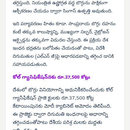
తగ్గిస్తుంది. నియంత్రిత ఉష్ణోగ్రత వద్ద బొగ్గును పాక్షికంగా
ఆక్సీకరణం చేయడం ద్వారా సింగాస్ ఉత్పత్తి అవుతుంది.
ఇది పర్యావరణం హితం కూడా. సాంప్రదాయ బొగ్గు దహనం
కంటే తక్కువ కాలుష్యాన్ని, ముఖ్యంగా సల్ఫర్, నైట్రోజన్
ఆక్సైడ్లను తక్కువగా విడుదల చేస్తుంది. ఈ ప్రక్రియ దేశ
ఇంధన భద్రతను బలోపేతం చేయడంతో పాటు, విదేశీ
దిగుమతుల (ఎల్‌ఎన్ జీ)పై ఆధారపడటాన్ని తగ్గించ డానికి
సహాయపడుతుంది.
కోల్ గ్యాసిఫికేషన్‌నకు
రూ.37,500 కోట్లు
దేశంలో బొగ్గు వినియోగాన్ని ఆధునికీకరించేందుకు కోల్
గ్యాసిఫికేషన్ ప్రాజె క్టులకు రూ.37,500 కోట్ల
కేటాయింపునకు మోదీ క్యాబినెట్ ఆమోదం తెలిపింది.
ఈ ప్రాజెక్టు ద్వారా దిగుమతి ఇంధనాలపై ఆధారాన్ని
తగ్గించడంతోపాటు దేశీయ పరిశ్ర మలకు మద్దతు