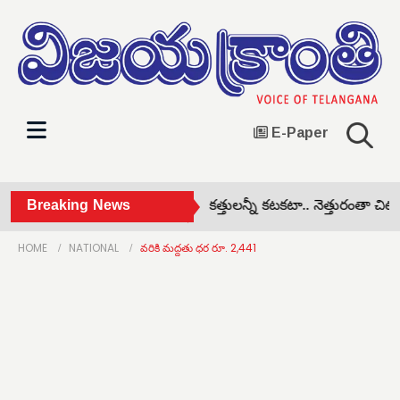
E-Paper
రెస్‌లో గ్రూప్ పోరు బహిర్గతం! •
Breaking News
కత్తులన్నీ కటకటా.. నెత్తురంతా చిటపటా.. 
HOME
NATIONAL
వరికి మద్దతు ధర రూ. 2,441