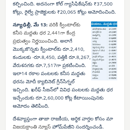
కల్పించింది. అదనంగా కోల్ గ్యాసిఫికేషన్‌కు ₹37,500
కోట్లు, రైల్వే ప్రాజెక్టులకు ₹20,065 కోట్లు ఆమోదించింది.
న్యూఢిల్లీ, మే 13:
వరికి క్వింటాల్‌కు
కనీస మద్దతు ధర 2,441గా కేంద్ర
ప్రభుత్వం నిర్ణయించింది
. అలాగే
మొక్కజొన్నకు క్వింటాల్‌కు రూ.2,410,
కందులకు -రూ.8,450, పత్తికి రూ.8,267,
వేరుశనగకు రూ.7,517గా ప్రకటించింది.
ఇలా14 రకాల పంటలకు కనీస మద్దతు
ధరను మోదీ క్యాబినెట్ గ్రీన్‌సిగ్నల్
ఇచ్చింది. ఖరీఫ్ సీజన్‌లో వివిధ పంటలకు మద్దతు ధర
ఇచ్చేందుకు రూ.2,60,000 కోట్ల కేటాయింపునకు
ఆమోదం తెలిపింది.
దేశవ్యాప్తంగా తాజా రాజకీయ, ఆర్థిక వార్తల కోసం మా
విజయక్రాంతి న్యూస్‌
హోమ్‌పేజీని సందర్శించండి.