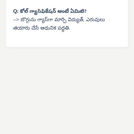
Q: కోల్ గ్యాసిఫికేషన్ అంటే ఏమిటి?
--> బొగ్గును గ్యాస్‌గా మార్చి విద్యుత్, ఎరువులు
తయారు చేసే ఆధునిక పద్ధతి.