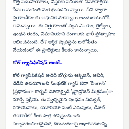
కొత్త సదుపాయాలు, విస్తరణ పనులతో విమానాశ్రయ
సేవలు మరింత మెరుగుపడను న్నాయి. దీని ద్వారా
ప్రయాణికులకు ఆధునిక సౌకర్యాలు అందుబాటులోకి
రానున్నాయి. ఈ నిర్ణయాలతో వ్యవ సాయం, రైల్వేలు,
ఇంధన రంగం, విమానయాన రంగాలకు భారీ ప్రోత్సాహం
లభించనుంది. దేశ ఆర్థిక వ్యవస్థను బలోపేతం
చేయడంలో ఈ ప్రాజెక్టులు కీలకం కానున్నాయి.
కోల్ గ్యాసిఫికేషన్ అంటే..
కోల్ గ్యాసిఫికేషన్ అనేది బొగ్గును ఆక్సిజన్, ఆవిరి,
వేడిని ఉపయోగించి సింథటిక్ గ్యాస్ లేదా ‘సింగాస్’
(ప్రధానంగా కార్బన్ మోనాక్సైడ్ \హైడ్రోజన్ మిశ్రమం)గా
మార్చే ప్రక్రియ. ఈ స్వచ్ఛమైన ఇంధనం విద్యుత్,
రసాయనాలు, యూరియా వంటి ఎరువులు, డీజిల్
తయారీలో
కీలక పాత్ర పోషిస్తుంది. ఇది
పర్యావరణహితమైనది, దిగుమతులపై ఆధారపడటాన్ని