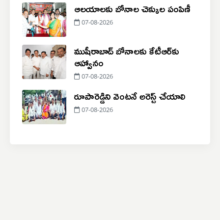
ఆలయాలకు బోనాల చెక్కుల పంపిణీ
07-08-2026
ముషీరాబాద్ బోనాలకు కేటీఆర్‌కు
ఆహ్వానం
07-08-2026
రూపారెడ్డిని వెంటనే అరెస్ట్ చేయాలి
07-08-2026