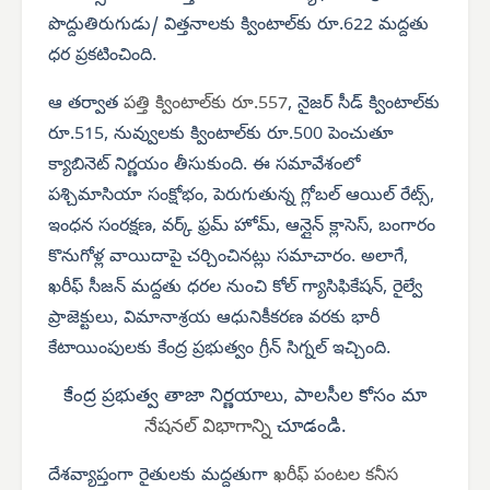
పొద్దుతిరుగుడు/ విత్తనాలకు క్వింటాల్‌కు రూ.622 మద్దతు
ధర ప్రకటించింది.
ఆ తర్వాత
పత్తి క్వింటాల్‌కు రూ.557
, నైజర్ సీడ్ క్వింటాల్‌కు
రూ.515, నువ్వులకు క్వింటాల్‌కు రూ.500 పెంచుతూ
క్యాబినెట్ నిర్ణయం తీసుకుంది. ఈ సమావేశంలో
పశ్చిమాసియా సంక్షోభం, పెరుగుతున్న గ్లోబల్ ఆయిల్ రేట్స్,
ఇంధన సంరక్షణ, వర్క్ ఫ్రమ్ హోమ్, ఆన్లైన్ క్లాసెస్, బంగారం
కొనుగోళ్ల వాయిదాపై చర్చించినట్లు సమాచారం. అలాగే,
ఖరీఫ్ సీజన్ మద్దతు ధరల నుంచి కోల్ గ్యాసిఫికేషన్, రైల్వే
ప్రాజెక్టులు, విమానాశ్రయ ఆధునికీకరణ వరకు భారీ
కేటాయింపులకు కేంద్ర ప్రభుత్వం గ్రీన్ సిగ్నల్ ఇచ్చింది.
కేంద్ర ప్రభుత్వ తాజా నిర్ణయాలు, పాలసీల కోసం మా
నేషనల్ విభాగాన్ని
చూడండి.
దేశవ్యాప్తంగా రైతులకు మద్దతుగా
ఖరీఫ్ పంటల కనీస