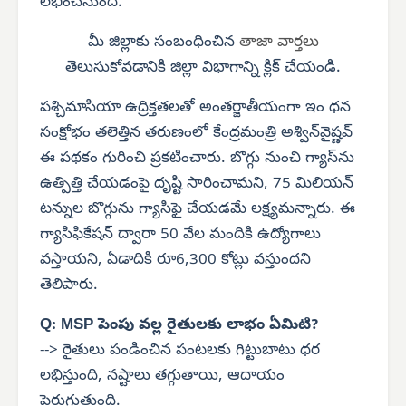
లభించనుంది.
మీ జిల్లాకు సంబంధించిన
తాజా వార్తలు
తెలుసుకోవడానికి జిల్లా విభాగాన్ని క్లిక్ చేయండి.
పశ్చిమాసియా ఉద్రిక్తతలతో అంతర్జాతీయంగా ఇం ధన
సంక్షోభం తలెత్తిన తరుణంలో కేంద్రమంత్రి అశ్విన్‌వైష్ణవ్
ఈ పథకం గురించి ప్రకటించారు. బొగ్గు నుంచి గ్యాస్‌ను
ఉత్పిత్తి చేయడంపై దృష్టి సారించామని, 75 మిలియన్
టన్నుల బొగ్గును గ్యాసిఫై చేయడమే లక్ష్యమన్నారు. ఈ
గ్యాసిఫికేషన్ ద్వారా 50 వేల మందికి ఉద్యోగాలు
వస్తాయని, ఏడాదికి రూ6,300 కోట్లు వస్తుందని
తెలిపారు.
Q: MSP పెంపు వల్ల రైతులకు లాభం ఏమిటి?
--> రైతులు పండించిన పంటలకు గిట్టుబాటు ధర
లభిస్తుంది, నష్టాలు తగ్గుతాయి, ఆదాయం
పెరుగుతుంది.