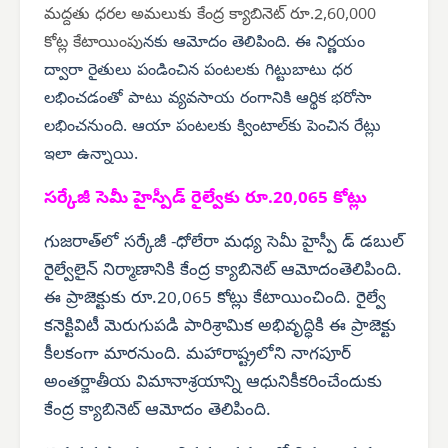
మద్దతు ధరల అమలుకు కేంద్ర క్యాబినెట్ రూ.2,60,000
కోట్ల కేటాయింపు
నకు ఆమోదం తెలిపింది. ఈ నిర్ణయం
ద్వారా రైతులు పండించిన పంటలకు గిట్టుబాటు ధర
లభించడంతో పాటు వ్యవసాయ రంగానికి ఆర్థిక భరోసా
లభించనుంది. ఆయా పంటలకు క్వింటాల్‌కు పెంచిన రేట్లు
ఇలా ఉన్నాయి.
సర్కేజీ సెమీ హైస్పీడ్ రైల్వేకు రూ.20,065 కోట్లు
గుజరాత్‌లో సర్కేజీ -ధోలేరా మధ్య సెమీ హైస్పీ డ్ డబుల్
రైల్వేలైన్ నిర్మాణానికి కేంద్ర క్యాబినెట్ ఆమోదంతెలిపింది.
ఈ ప్రాజెక్టుకు రూ.20,065 కోట్లు కేటాయించింది. రైల్వే
కనెక్టివిటీ మెరుగుపడి పారిశ్రామిక అభివృద్ధికి ఈ ప్రాజెక్టు
కీలకంగా మారనుంది. మహారాష్ట్రలోని నాగపూర్
అంతర్జాతీయ విమానాశ్రయాన్ని ఆధునికీకరించేందుకు
కేంద్ర క్యాబినెట్ ఆమోదం తెలిపింది.