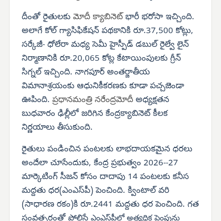
దీంతో రైతులకు
మోదీ క్యాబినెట్
భారీ భరోసా ఇచ్చింది.
అలాగే కోల్ గ్యాసిఫికేషన్ పథకానికి రూ.37,500 కోట్లు,
సర్కేజీ- ధోలేరా మధ్య సెమీ హైస్పీడ్ డబుల్ రైల్వే లైన్
నిర్మాణానికి రూ.20,065 కోట్ల కేటాయింపులకు గ్రీన్
సిగ్నల్ ఇచ్చింది. నాగపూర్ అంతర్జాతీయ
విమానాశ్రయంకు ఆధునికీకరణకు కూడా పచ్చజెండా
ఊపింది.
ప్రధానమంత్రి నరేంద్రమోదీ
అధ్యక్షతన
బుధవారం ఢిల్లీలో జరిగిన కేంద్రక్యాబినెట్ కీలక
నిర్ణయాలు తీసుకుంది.
రైతులు పండించిన పంటలకు లాభదాయకమైన ధరలు
అందేలా చూసేందుకు, కేంద్ర ప్రభుత్వం 2026--27
మార్కెటింగ్ సీజన్ కోసం దాదాపు 14 పంటలకు కనీస
మద్దతు ధర(ఎంఎస్‌పీ) పెంచింది. క్వింటాల్ వరి
(సాధారణ రకం)కి రూ.2441 మద్దతు ధర పెంచింది. గత
సంవత్సరంతో పోలిస్తే
ఎంఎస్‌పీలో అత్యధిక పెంపును