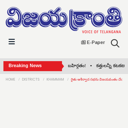
E-Paper
రిసిల్ల జిల్లా కాంగ్రెస్‌లో గ్రూప్ పోరు బహిర్గతం! •
Breaking News
కత్తులన్నీ కటకటా.. నెత
HOME
DISTRICTS
KHAMMAM
రైతు ఆశీర్వాద సభను విజయవంతం చేయండ