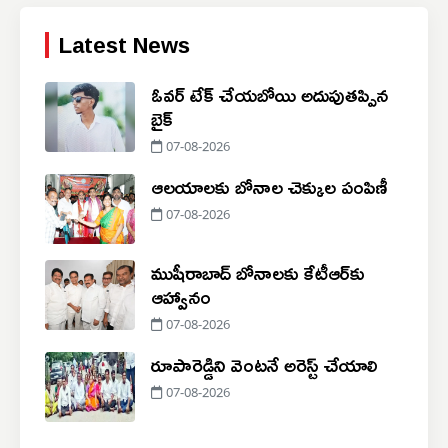
జిల్లా పోలీసు సిబ్బందికి
ప్రత్యేక శిక్షణ
Latest News
ఓవర్ టేక్ చేయబోయి అదుపుతప్పిన
బైక్
07-08-2026
ఆలయాలకు బోనాల చెక్కుల పంపిణీ
07-08-2026
ముషీరాబాద్ బోనాలకు కేటీఆర్‌కు
ఆహ్వానం
07-08-2026
రూపారెడ్డిని వెంటనే అరెస్ట్ చేయాలి
07-08-2026