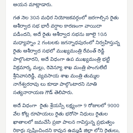
ఆయన మాట్లాడారు.
గత నెల 30న మధిర నియోజకవర్గంలో జరగాల్సిన రైతు
ఆశీర్వాద సభ భారీ వర్షాల కారణంగా వాయిదా
పడిందని, అదే రైతు ఆశీర్వాద సభను జూలై 10న
మధ్యాహ్నం 2 గంటలకు జగన్నాధపురంలో నిర్వహిస్తున్న
రైతు ఆశీర్వాద సభలో ముఖ్యమంత్రి రేవంత్ రెడ్డి
పాల్గొంటారని, అదే విధంగా ఉప ముఖ్యమంత్రి భట్టి
విక్రమార్క మల్లు, రెవెన్యూ శాఖ మంత్రి పొంగులేటి
శ్రీనివాసరెడ్డి, వ్యవసాయ శాఖ మంత్రి తుమ్మల
నాగేశ్వరరావు లు కూడా పాల్గొంటారని నూతి
సత్యనారాయణ గౌడ్ తెలిపారు.
అదే విధంగా రైతు శ్రేయస్సే లక్ష్యంగా 9 రోజులలో 9000
వేల కోట్ల రూపాయలు రైతు భరోసా నిధులు రైతుల
ఖాతాలలో జమచేసి ప్రజా పాలన గావిస్తున్న ప్రభుత్వం
రికార్డు సృష్టించిందని కావున ఉమ్మడి జిల్లా లోని రైతులు,