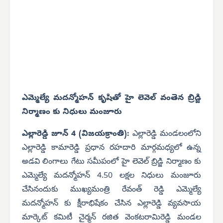
ఎమ్మెల్యే మదన్మోహన్ కృషితో హై లెవెల్ వంతెన బ్రిడ్జి
నిర్మాణం కు నిధులు మంజూరు
ఎల్లారెడ్డి జూన్ 4 (విజయక్రాంతి):
ఎల్లారెడ్డి మండలంలోని
ఎల్లారెడ్డి కామారెడ్డి ప్రధాన రహదారి మార్గమధ్యలో ఉన్న
అడవి లింగాలు గేటు సమీపంలో హై లెవెల్ బ్రిడ్జి నిర్మాణం కు
ఎమ్మెల్యే మదన్మోహన్ 4.50 లక్షల నిధులు మంజూరు
చేసినందుకు ముఖ్యమంత్రి రేవంత్ రెడ్డి ఎమ్మెల్యే
మదన్మోహన్ కు క్షీరాభిషేకం చేసిన ఎల్లారెడ్డి వ్యవసాయ
మార్కెట్ కమిటీ చైర్మన్ రజిత వెంకటరామిరెడ్డి మండల