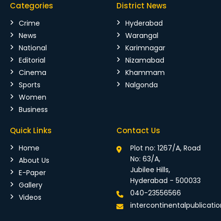
Categories
District News
Crime
Hyderabad
News
Warangal
National
Karimnagar
Editorial
Nizamabad
Cinema
Khammam
Sports
Nalgonda
Women
Business
Quick Links
Contact Us
Home
Plot no: 1267/A, Road
No: 63/A,
About Us
Jubilee Hills,
E-Paper
Hyderabad - 500033
Gallery
040-23556566
Videos
intercontinentalpublicat