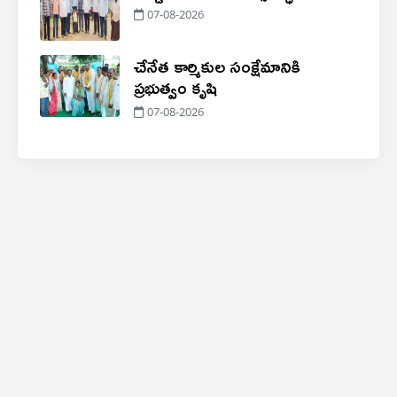
07-08-2026
చేనేత కార్మికుల సంక్షేమానికి
ప్రభుత్వం కృషి
07-08-2026