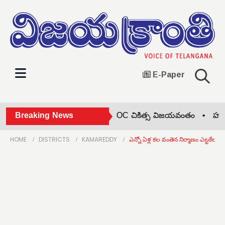
E-Paper
సింధు హాస్పిటల్స్‌లో తొలి HITHOC చికిత్స విజయవంతం •
Breaking News
హర్ ఘర్
HOME
DISTRICTS
KAMAREDDY
ఎన్నో ఏళ్ల కల వంతెన నిర్మాణం ఎట్టకేలకు 