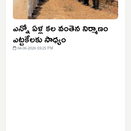
ఎన్నో ఏళ్ల కల వంతెన నిర్మాణం
ఎట్టకేలకు సాధ్యం
04-06-2026 03:25 PM