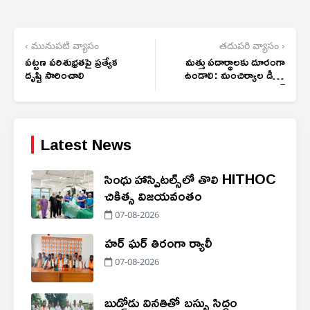
‹ మునుపటి వ్యాసం
తదుపరి వ్యాసం ›
పట్టణ పరిశుభ్రతపై ప్రత్యేక
మత్తు పదార్థాలకు దూరంగా
దృష్టి సారించాలి
ఉండాలి: మంచిర్యాల డీసీపీ
భాస్కర్
Latest News
సింధు హాస్పిటల్స్‌లో తొలి HITHOC
చికిత్స విజయవంతం
07-08-2026
హర్ ఘర్ తిరంగా ర్యాలీ
07-08-2026
బుడ్డోడు వినతితో బస్సు సిద్ధం