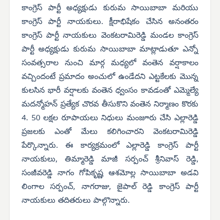
కాంగ్రెస్ పార్టీ అధ్యక్షుడు కురుమ సాయిబాబా మరియు
కాంగ్రెస్ పార్టీ నాయకులు. క్షీరాభిషేకం చేసిన అనంతరం
కాంగ్రెస్ పార్టీ నాయకులు వెంకటరామిరెడ్డి మండల కాంగ్రెస్
పార్టీ అధ్యక్షుడు కురుమ సాయిబాబా మాట్లాడుతూ ఎన్నో
సంవత్సరాల నుంచి మార్గ మధ్యలో వంతెన వర్షాకాలం
వచ్చిందంటే ప్రమాదం అంచులో ఉండేదని ఎట్టకేలకు మొన్న
కులసిన భారీ వర్షాలకు వంతెన ధ్వంసం కావడంతో ఎమ్మెల్యే
మదన్మోహన్ ప్రత్యేక చొరవ తీసుకొని వంతెన నిర్మాణం కొరకు
4. 50 లక్షల రూపాయలు నిధులు మంజూరు చేసి ఎల్లారెడ్డి
ప్రజలకు ఎంతో మేలు కలిగించారని వెంకటరామిరెడ్డి
పేర్కొన్నారు. ఈ కార్యక్రమంలో ఎల్లారెడ్డి కాంగ్రెస్ పార్టీ
నాయకులు, తిమ్మారెడ్డి మాజీ సర్పంచ్ శ్రీనివాస్ రెడ్డి,
సంజీవరెడ్డి నాగం గోపికృష్ణ ఆశమోల్ల సాయిబాబా అడవి
లింగాల సర్పంచ్, నాగరాజు, జైపాల్ రెడ్డి కాంగ్రెస్ పార్టీ
నాయకులు తదితరులు పాల్గొన్నారు.