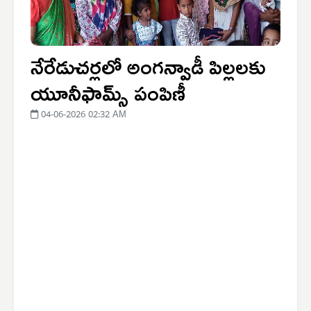
నేరేడుచర్లలో అంగన్వాడీ పిల్లలకు
యూనీఫామ్స్ పంపిణీ
04-06-2026 02:32 AM