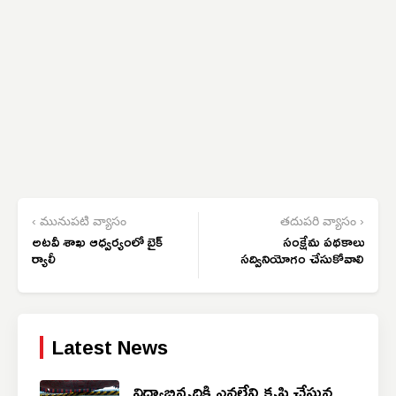
‹ మునుపటి వ్యాసం
తదుపరి వ్యాసం ›
అటవీ శాఖ ఆధ్వర్యంలో బైక్
సంక్షేమ పథకాలు
ర్యాలీ
సద్వినియోగం చేసుకోవాలి
Latest News
విద్యాభివృద్ధికి ఎనలేని కృషి చేస్తున్న