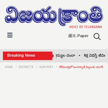
E-Paper
బీజేపీ గెలుపే లక్ష్యం •
Breaking News
నకిలీ వైద్యుల దందా •
శిక్ష విధిస్తే జీవితక
HOME
DISTRICTS
SURYAPET
నేరేడుచర్లలో అంగన్వాడీ పిల్లలకు యూనీఫామ