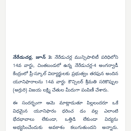
నేరేడుచర్ల, జూన్ 3:
నేరేడుచర్ల మున్సిపాలిటీ పరిధిలోని
14వ వార్డు, చింతబండలో ఉన్న నేరేడుచర్ల-4 అంగన్వాడీ
కేంద్రంలో ప్రీ-స్కూల్ విద్యార్థులకు ప్రభుత్వం తరఫున అందిన
యూనిఫారాలను 14వ వార్డు కౌన్సిలర్ శ్రీమతి సరికొప్పుల
(అర్రురి) విజయ లక్ష్మి చేతుల మీదుగా పంపిణీ చేశారు.
ఈ సందర్భంగా ఆమె మాట్లాడుతూ పిల్లలందరూ ఒకే
విధమైన యూనిఫారం ధరించ డం వల్ల ఎలాంటి
భేదభావాలు లేకుండా, ఒత్తిడి లేకుండా విద్యను
అభ్యసించేందుకు అవకాశం కలుగుతుందని అన్నారు.