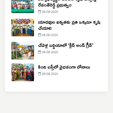
రేవంత్‌రెడ్డి ప్రభుత్వం
08-08-2026
యాదవుల ఐక్యతకు ప్రతి ఒక్కరూ కృషి
చేయాలి
08-08-2026
చేవెళ్ల బల్దియాలో ‘క్లీన్ అండ్ గ్రీన్’
08-08-2026
కింది బస్తీలో వైభవంగా బోనాలు
08-08-2026