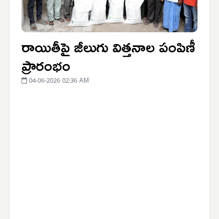
రాయితీపై జీలుగు విత్తనాల పంపిణీ
ప్రారంభం
04-06-2026 02:36 AM