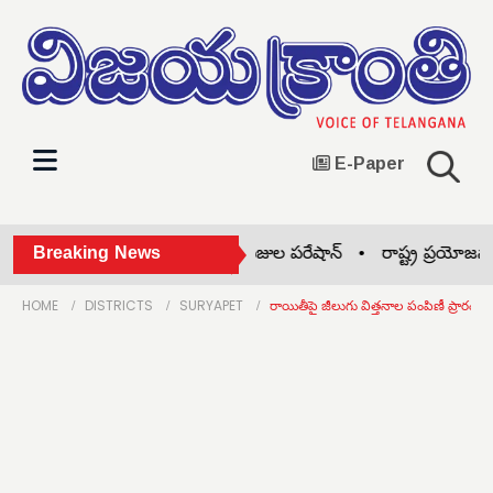
E-Paper
అనలాగ్ పనీర్‌పై బ్యాన్ •
Breaking News
ఫీజుల పరేషాన్ •
రాష్ట్ర ప్రయోజనాలు
HOME
DISTRICTS
SURYAPET
రాయితీపై జీలుగు విత్తనాల పంపిణీ ప్రారంభం