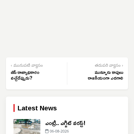
‹ మునుపటి వ్యాసం
తదుపరి వ్యాసం ›
బీసీ రాజ్యాధికారం
మున్నూరు కాపులు
వచ్చేదేప్పుడు?
రాజకీయంగా ఎదగాలి
Latest News
ఎంట్రీ.. ఎగ్జిట్ వరస్ట్!
06-08-2026