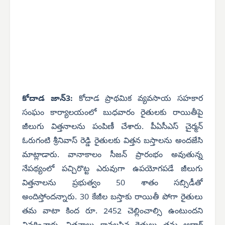
కోదాడ జాన్3:
కోదాడ ప్రాథమిక వ్యవసాయ సహకార
సంఘం కార్యాలయంలో బుధవారం రైతులకు రాయితీపై
జీలుగు విత్తనాలను పంపిణీ చేశారు. పీఏసీఎస్ చైర్మన్
ఓరుగంటి శ్రీనివాస్ రెడ్డి రైతులకు విత్తన బస్తాలను అందజేసి
మాట్లాడారు. వానాకాలం సీజన్ ప్రారంభం అవుతున్న
నేపథ్యంలో పచ్చిరొట్ట ఎరువుగా ఉపయోగపడే జీలుగు
విత్తనాలను ప్రభుత్వం 50 శాతం సబ్సిడీతో
అందిస్తోందన్నారు. 30 కేజీల బస్తాకు రాయితీ పోగా రైతులు
తమ వాటా కింద రూ. 2452 చెల్లించాల్సి ఉంటుందని