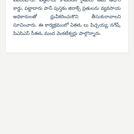
వివరించారు. విత్తనాలు కావలసిన రైతులు తమ ఆధార్
కార్డు, పట్టాదారు పాస్ పుస్తకం జిరాక్స్ ప్రతులను వ్యవసాయ
అధికారులతో ధ్రువీకరించుకొని తీసుకురావాలని
సూచించారు. ఈ కార్యక్రమంలో ఏఈఓ లు పిచ్చయ్య, నగేష్,
పిఎసిఎస్ సీఈఓ మంద వెంకటేశ్వర్లు పాల్గొన్నారు.