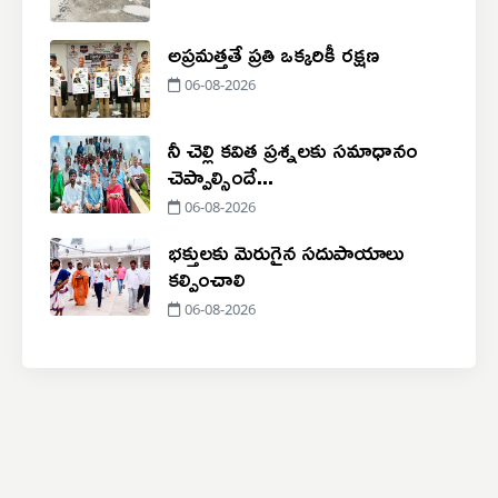
అప్రమత్తతే ప్రతి ఒక్కరికీ రక్షణ
06-08-2026
నీ చెల్లి కవిత ప్రశ్నలకు సమాధానం
చెప్పాల్సిందే...
06-08-2026
భక్తులకు మెరుగైన సదుపాయాలు
కల్పించాలి
06-08-2026