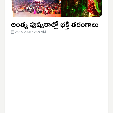
అంత్య పుష్కరాల్లో భక్తి తరంగాలు
26-05-2026 12:59 AM