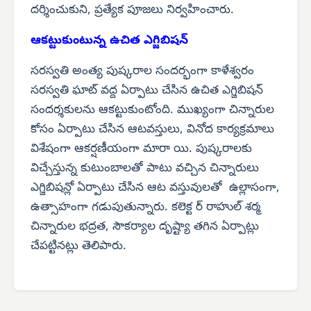
దర్శించుకుని, ప్రత్యేక పూజలు నిర్వహించారు.
ఆకట్టుకుంటున్న ఉచిత ఎగ్జిబిషన్
సరస్వతి అంత్య పుష్కరాల సందర్భంగా కాళేశ్వరం
సరస్వతి ఘాట్ వద్ద ఏర్పాటు చేసిన ఉచిత ఎగ్జిబిషన్
సందర్శకులను ఆకట్టుకుంటోంది. ముఖ్యంగా చిన్నారుల
కోసం ఏర్పాటు చేసిన ఆటవస్తులు, వినోద కార్యక్రమాలు
విశేషంగా ఆకర్షణీయంగా మారా యి. పుష్కరాలకు
విచ్చేస్తున్న కుటుంబాలతో పాటు వచ్చిన చిన్నారులు
ఎగ్జిబిషన్లో ఏర్పాటు చేసిన ఆట వస్తువులతో ఉల్లాసంగా,
ఉత్సాహంగా గడుపుతున్నారు. కలెక్ట ర్ రాహుల్ శర్మ
చిన్నారుల భద్రత, సౌకర్యాల దృష్ట్యా తగిన ఏర్పాట్లు
చేపట్టినట్లు తెలిపారు.