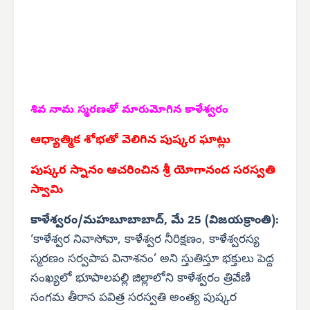
శివ నామ స్మరణతో మారుమోగిన కాళేశ్వరం
ఆధ్యాత్మిక శోభతో వెలిగిన పుష్కర ఘాట్లు
పుష్కర స్నానం ఆచరించిన శ్రీ యోగానంద సరస్వతి
స్వామి
కాళేశ్వరం/మహబూబాబాద్, మే 25 (విజయక్రాంతి):
‘కాళేశ్వర నివాసోవా, కాళేశ్వర నీరిక్షణం, కాళేశ్వరస్య
స్మరణం సర్వపాప వినాశనం’ అని స్తుతిస్తూ భక్తులు పెద్ద
సంఖ్యలో భూపాలపల్లి జిల్లాలోని కాళేశ్వరం త్రివేణి
సంగమ తీరాన పవిత్ర సరస్వతి అంత్య పుష్కర