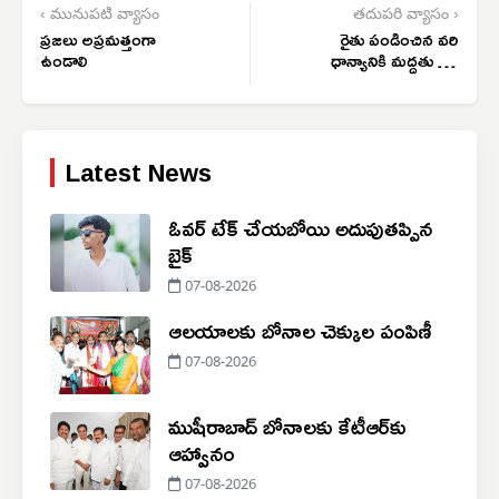
‹ మునుపటి వ్యాసం
తదుపరి వ్యాసం ›
ప్రజలు అప్రమత్తంగా
రైతు పండించిన వరి
ఉండాలి
ధాన్యానికి మద్దతు ధర
పెంచాలి
Latest News
ఓవర్ టేక్ చేయబోయి అదుపుతప్పిన
బైక్
07-08-2026
ఆలయాలకు బోనాల చెక్కుల పంపిణీ
07-08-2026
ముషీరాబాద్ బోనాలకు కేటీఆర్‌కు
ఆహ్వానం
07-08-2026