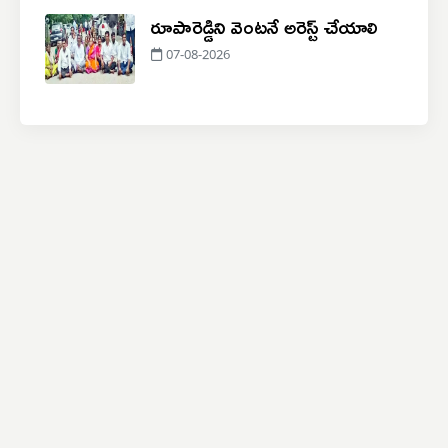
రూపారెడ్డిని వెంటనే అరెస్ట్ చేయాలి
07-08-2026