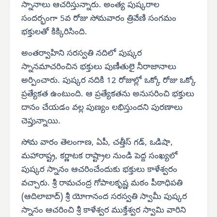
స్నానాలు ఆచరిస్తున్నారు. అంత్య పుష్కరాల
సందర్భంగా 5వ రోజు సోమవారం త్రివేణి సంగమం
భక్తులతో కిక్కిరిసింది.
అంతర్వాహిని సరస్వతి నదిలో పుష్కర
స్నానమాచరించిన భక్తులు పుణీతులై నీరాజానాలు
అర్పించారు. పుష్కర నదికి 12 రోజుల్లో ఒక్కో రోజు ఒక్కో
ప్రత్యేకత ఉంటుంది. ఆ ప్రత్యేకతను అనుసరించి భక్తులు
దానం చేయడం వల్ల పుణ్యం లభిస్తుందని పురణాలు
చెప్తున్నాయి.
సోమ వారం తెలంగాణ, ఏపీ, చత్తీస్ గడ్, ఒడిషా,
మహారాష్ట్ర, కర్ణాటక రాష్ట్రాల నుండి పెద్ద సంఖ్యలో
పుష్కర స్నానం ఆచరించేందుకు భక్తులు కాళేశ్వరం
వచ్చారు. శ్రీ రామచంద్ర గోపాలకృష్ణ మఠం పీఠాధిపతి
(ఆదిలాబాద్) శ్రీ యోగానంద సరస్వతి స్వామీ పుష్కర
స్నానం ఆచరించి శ్రీ కాళేశ్వర ముక్తేశ్వర స్వామి వారిని