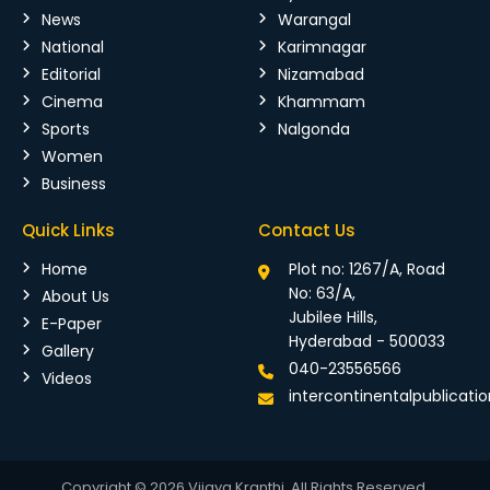
News
Warangal
National
Karimnagar
Editorial
Nizamabad
Cinema
Khammam
Sports
Nalgonda
Women
Business
Quick Links
Contact Us
Home
Plot no: 1267/A, Road
No: 63/A,
About Us
Jubilee Hills,
E-Paper
Hyderabad - 500033
Gallery
040-23556566
Videos
intercontinentalpublicat
Copyright © 2026 Vijaya Kranthi. All Rights Reserved.