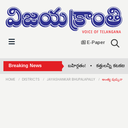
E-Paper
రిసిల్ల జిల్లా కాంగ్రెస్‌లో గ్రూప్ పోరు బహిర్గతం! •
Breaking News
కత్తులన్నీ కటకటా.. నెత
HOME
DISTRICTS
JAYASHANKAR BHUPALAPALLY
అంత్య పుష్కరాల్లో 