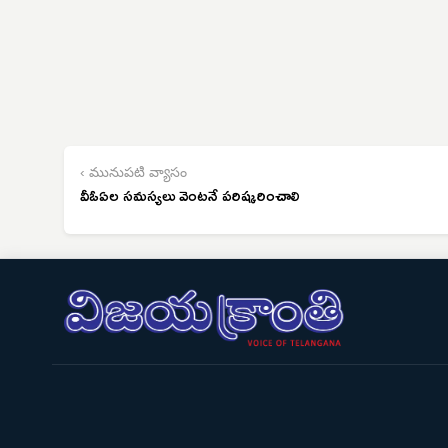
‹ మునుపటి వ్యాసం
వీఓఏల సమస్యలు వెంటనే పరిష్కరించాలి