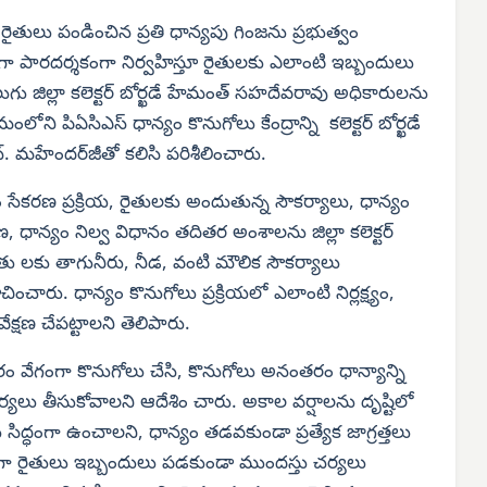
:
రైతులు పండించిన ప్రతి ధాన్యపు గింజను ప్రభుత్వం
్తిగా పారదర్శకంగా నిర్వహిస్తూ రైతులకు ఎలాంటి ఇబ్బందులు
ులుగు జిల్లా కలెక్టర్ బోర్ఖడే హేమంత్ సహదేవరావు అధికారులను
 పిఏసిఎస్ ధాన్యం కొనుగోలు కేంద్రాన్ని కలెక్టర్ బోర్ఖడే
. మహేందర్‌జీతో కలిసి పరిశీలించారు.
 సేకరణ ప్రక్రియ, రైతులకు అందుతున్న సౌకర్యాలు, ధాన్యం
ధాన్యం నిల్వ విధానం తదితర అంశాలను జిల్లా కలెక్టర్
 రైతు లకు తాగునీరు, నీడ, వంటి మౌలిక సౌకర్యాలు
ారు. ధాన్యం కొనుగోలు ప్రక్రియలో ఎలాంటి నిర్లక్ష్యం,
్షణ చేపట్టాలని తెలిపారు.
ారం వేగంగా కొనుగోలు చేసి, కొనుగోలు అనంతరం ధాన్యాన్ని
యలు తీసుకోవాలని ఆదేశిం చారు. అకాల వర్షాలను దృష్టిలో
్లు సిద్ధంగా ఉంచాలని, ధాన్యం తడవకుండా ప్రత్యేక జాగ్రత్తలు
ంగా రైతులు ఇబ్బందులు పడకుండా ముందస్తు చర్యలు