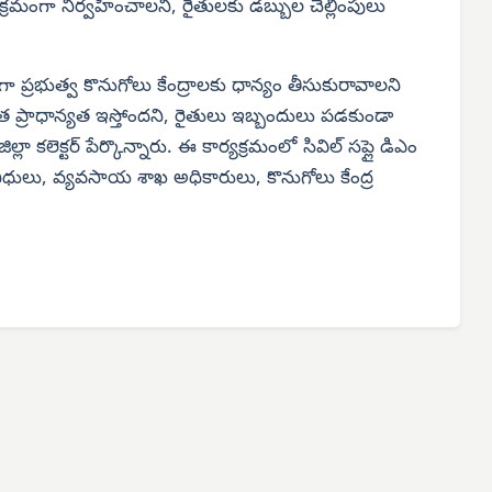
లు సక్రమంగా నిర్వహించాలని, రైతులకు డబ్బుల చెల్లింపులు
ప్రభుత్వ కొనుగోలు కేంద్రాలకు ధాన్యం తీసుకురావాలని
్యంత ప్రాధాన్యత ఇస్తోందని, రైతులు ఇబ్బందులు పడకుండా
లెక్టర్ పేర్కొన్నారు. ఈ కార్యక్రమంలో సివిల్ సప్లై డిఎం
తినిధులు, వ్యవసాయ శాఖ అధికారులు, కొనుగోలు కేంద్ర