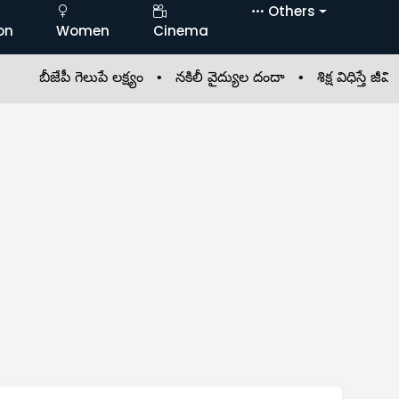
Others
on
Women
Cinema
బీజేపీ గెలుపే లక్ష్యం •
నకిలీ వైద్యుల దందా •
శిక్ష విధిస్తే జీవితకాల