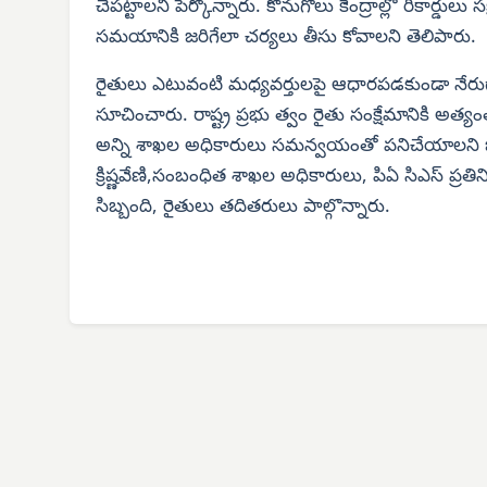
చేపట్టాలని పేర్కొన్నారు. కొనుగోలు కేంద్రాల్లో రికార్డు
సమయానికి జరిగేలా చర్యలు తీసు కోవాలని తెలిపారు.
రైతులు ఎటువంటి మధ్యవర్తులపై ఆధారపడకుండా నేరుగా 
సూచించారు. రాష్ట్ర ప్రభు త్వం రైతు సంక్షేమానికి అత
అన్ని శాఖల అధికారులు సమన్వయంతో పనిచేయాలని జిల్లా క
క్రిష్ణవేణి,సంబంధిత శాఖల అధికారులు, పిఏ సిఎస్ ప్ర
సిబ్బంది, రైతులు తదితరులు పాల్గొన్నారు.