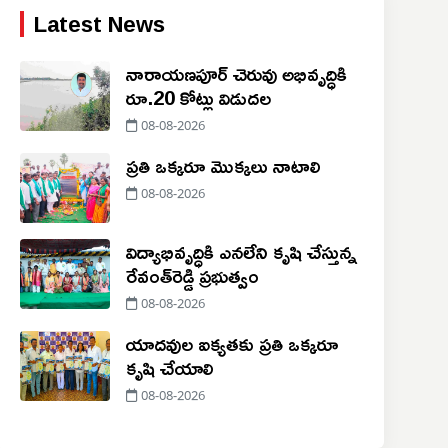
Latest News
నారాయణపూర్ చెరువు అభివృద్ధికి
రూ.20 కోట్లు విడుదల
08-08-2026
ప్రతి ఒక్కరూ మొక్కలు నాటాలి
08-08-2026
విద్యాభివృద్ధికి ఎనలేని కృషి చేస్తున్న
రేవంత్‌రెడ్డి ప్రభుత్వం
08-08-2026
యాదవుల ఐక్యతకు ప్రతి ఒక్కరూ
కృషి చేయాలి
08-08-2026