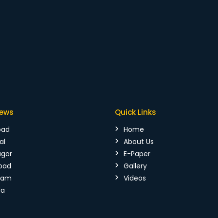
News
Quick Links
bad
Home
al
About Us
agar
E-Paper
bad
Gallery
mam
Videos
da