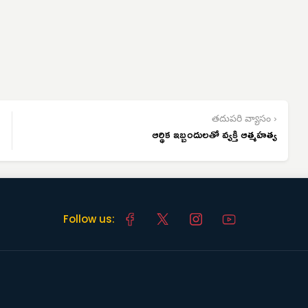
తదుపరి వ్యాసం ›
ఆర్థిక ఇబ్బందులతో వ్యక్తి ఆత్మహత్య
Follow us: