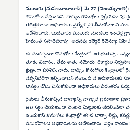
ములుగు (మహబూబాబాద్) మే 27 (విజయక్రాంతి)
కొనుగోలు చేస్తుందని, ధాన్యం కొనుగోలు ప్రక్రియను పూర
తలెత్తకుండా అధికారులు ప్రత్యేక శ్రద్ధ తీసుకోవాలని మ
ఆదేశించారు. బుధవారం ములుగు మండలం ఇంచర్ల గ్రామంలోని
హేమంత్ సహదేవరావు, అదనపు కలెక్టర్ రెవెన్యూ సిహెచ్
ఈ సందర్భంగా కొనుగోలు కేంద్రంలో జరుగుతున్న ధాన్యం
తూకం విధానం, తేమ శాతం నమోదు, రికార్డుల నిర్వహణ, 
క్షుణ్ణంగా పరిశీలించారు. ధాన్యం కొనుగోలు కేంద్రాలలో
తప్పనిసరిగా కల్పించాలని సంబంధి త అధికారులకు సూచించ
జాప్యం చోటు చేసుకోకుండా అధికారులు నిరంతరం పర్యవేక
రైతులు తీసుకొచ్చిన ధాన్యాన్ని నాణ్యత ప్రమాణాల ప్రక
ఆల స్యం చేయకుండా వెంటనే మిల్లులకు తరలించేలా చర్
ఉంచుకొని కొనుగోలు కేంద్రాల్లో తగిన టార్పా లిన్లు, కవర
తీసుకోవాలని అధికారులను ఆదేశించారు. వర్షం కారణ