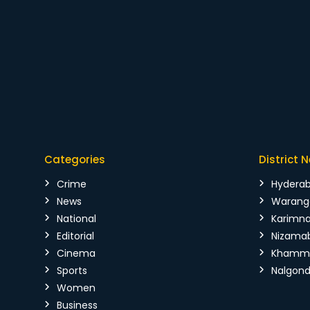
Categories
District 
Crime
Hydera
News
Warang
National
Karimn
Editorial
Nizama
Cinema
Kham
Sports
Nalgon
Women
Business