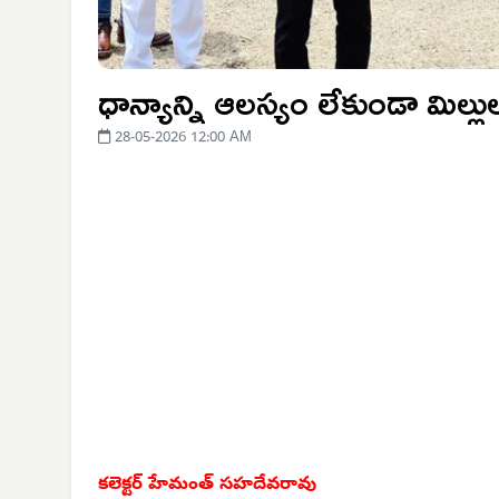
ధాన్యాన్ని ఆలస్యం లేకుండా మిల్
28-05-2026 12:00 AM
కలెక్టర్ హేమంత్ సహదేవరావు