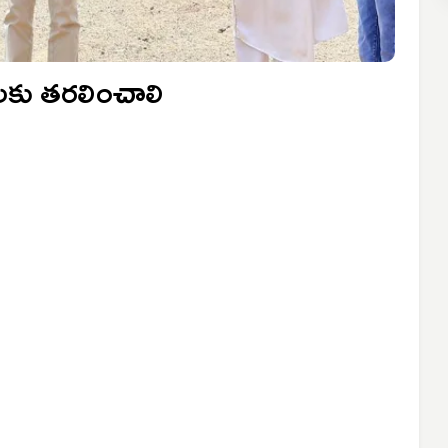
లులకు తరలించాలి