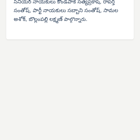
సీనియర్ నాయకులు కొండపాక సత్యప్రకాష్, రాపర్తి
సంతోష్, పార్టీ నాయకులు సబ్బాని సంతోష్, సామల
అశోక్, బొల్లంపల్లి లక్ష్మణ్
పాల్గొన్నారు.