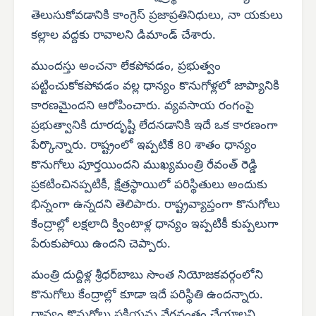
తెలుసుకోవడానికి కాంగ్రెస్ ప్రజాప్రతినిధులు, నా యకులు
కల్లాల వద్దకు రావాలని డిమాండ్ చేశారు.
ముందస్తు అంచనా లేకపోవడం, ప్రభుత్వం
పట్టించుకోకపోవడం వల్ల ధాన్యం కొనుగోళ్లలో జాప్యానికి
కారణమైందని ఆరోపించారు. వ్యవసాయ రంగంపై
ప్రభుత్వానికి దూరదృష్టి లేదనడానికి ఇదే ఒక కారణంగా
పేర్కొన్నారు. రాష్ట్రంలో ఇప్పటికే 80 శాతం ధాన్యం
కొనుగోలు పూర్తయిందని ముఖ్యమంత్రి రేవంత్ రెడ్డి
ప్రకటించినప్పటికీ, క్షేత్రస్థాయిలో పరిస్థితులు అందుకు
భిన్నంగా ఉన్నదని తెలిపారు. రాష్ట్రవ్యాప్తంగా కొనుగోలు
కేంద్రాల్లో లక్షలాది క్వింటాళ్ల ధాన్యం ఇప్పటికీ కుప్పలుగా
పేరుకుపోయి ఉందని చెప్పారు.
మంత్రి దుద్దిళ్ల శ్రీధర్‌బాబు సొంత నియోజకవర్గంలోని
కొనుగోలు కేంద్రాల్లో కూడా ఇదే పరిస్థితి ఉందన్నారు.
ధాన్యం కొనుగోలు ప్రక్రియను వేగవంతం చేయాలని