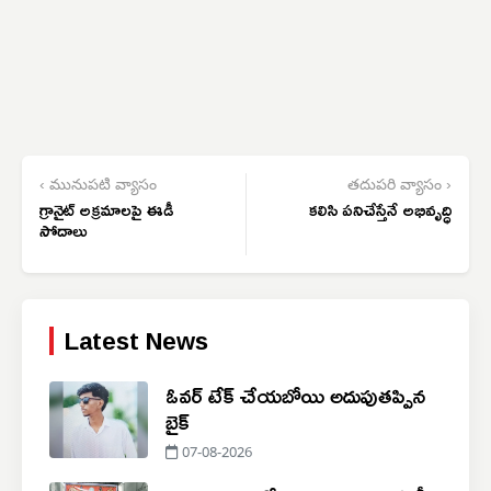
‹ మునుపటి వ్యాసం
తదుపరి వ్యాసం ›
గ్రానైట్ అక్రమాలపై ఈడీ
కలిసి పనిచేస్తేనే అభివృద్ధి
సోదాలు
Latest News
ఓవర్ టేక్ చేయబోయి అదుపుతప్పిన
బైక్
07-08-2026