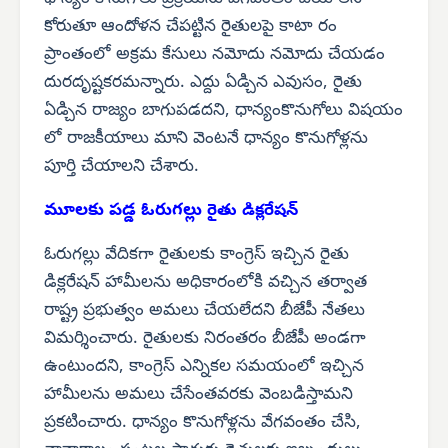
కోరుతూ ఆందోళన చేపట్టిన రైతులపై కాటా రం
ప్రాంతంలో అక్రమ కేసులు నమోదు నమోదు చేయడం
దురదృష్టకరమన్నారు. ఎద్దు ఏడ్చిన ఎవుసం, రైతు
ఏడ్చిన రాజ్యం బాగుపడదని, ధాన్యంకొనుగోలు విషయం
లో రాజకీయాలు మాని వెంటనే ధాన్యం కొనుగోళ్లను
పూర్తి చేయాలని చేశారు.
మూలకు పడ్డ ఓరుగల్లు
రైతు డిక్లరేషన్
ఓరుగల్లు వేదికగా రైతులకు కాంగ్రెస్ ఇచ్చిన రైతు
డిక్లరేషన్ హామీలను అధికారంలోకి వచ్చిన తర్వాత
రాష్ట్ర ప్రభుత్వం అమలు చేయలేదని బీజేపీ నేతలు
విమర్శించారు. రైతులకు నిరంతరం బీజేపీ అండగా
ఉంటుందని, కాంగ్రెస్ ఎన్నికల సమయంలో ఇచ్చిన
హామీలను అమలు చేసేంతవరకు వెంబడిస్తామని
ప్రకటించారు. ధాన్యం కొనుగోళ్లను వేగవంతం చేసి,