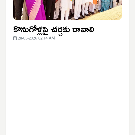
కొనుగోళ్లపై చర్చకు రావాలి
28-05-2026 02:14 AM