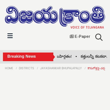
E-Paper
ిసిల్ల జిల్లా కాంగ్రెస్‌లో గ్రూప్ పోరు బహిర్గతం! •
Breaking News
కత్తులన్నీ కటకటా.. నెత
HOME
DISTRICTS
JAYASHANKAR BHUPALAPALLY
కొనుగోళ్లపై చర్చకు 