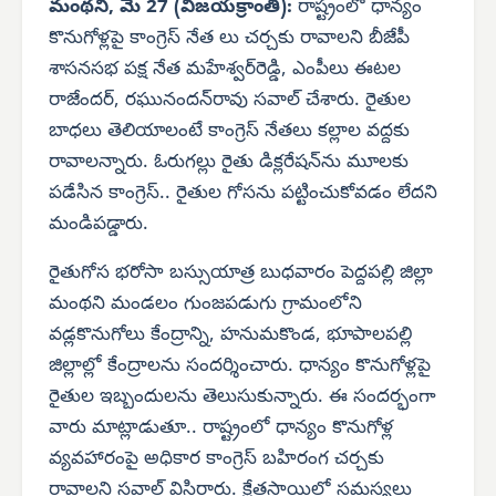
మంథని, మే 27 (విజయక్రాంతి):
రాష్ట్రంలో ధాన్యం
కొనుగోళ్లపై కాంగ్రెస్ నేత లు చర్చకు రావాలని బీజేపీ
శాసనసభ పక్ష నేత మహేశ్వర్‌రెడ్డి, ఎంపీలు ఈటల
రాజేందర్, రఘునందన్‌రావు సవాల్ చేశారు. రైతుల
బాధలు తెలియాలంటే కాంగ్రెస్ నేతలు కల్లాల వద్దకు
రావాలన్నారు. ఓరుగల్లు రైతు డిక్లరేషన్‌ను మూలకు
పడేసిన కాంగ్రెస్.. రైతుల గోసను పట్టించుకోవడం లేదని
మండిపడ్డారు.
రైతుగోస భరోసా బస్సుయాత్ర బుధవారం పెద్దపల్లి జిల్లా
మంథని మండలం గుంజపడుగు గ్రామంలోని
వడ్లకొనుగోలు కేంద్రాన్ని, హనుమకొండ, భూపాలపల్లి
జిల్లాల్లో కేంద్రాలను సందర్శించారు. ధాన్యం కొనుగోళ్లపై
రైతుల ఇబ్బందులను తెలుసుకున్నారు. ఈ సందర్భంగా
వారు మాట్లాడుతూ.. రాష్ట్రంలో ధాన్యం కొనుగోళ్ల
వ్యవహారంపై అధికార కాంగ్రెస్ బహిరంగ చర్చకు
రావాలని సవాల్ విసిరారు. క్షేత్రస్థాయిలో సమస్యలు