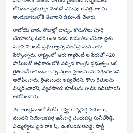
వానాకాలం పంటల సాగుకు రైతులకు ఇబ్బందులు
లేకుండా ప్రభుత్వం వెంటనే ఎరువులు విత్తనాలను
అందుబాటులోకి తేవాలని డిమాండ్ చేశారు.
రాబోయే వారం రోజుల్లో దాన్యం కొనుగోలు పూర్తి
చేయాలని, చివరి గింజ వరకు కొనుగోలు చేసేలా రైతు
పక్షాన నిలబడి ప్రభుత్వాన్ని నిలదీస్తామని వారు
పేర్కొన్నారు. రాష్ట్రంలో ఆరు గ్యారెంటీ ల పేరుతో 420
హామీలతో అధికారంలోకి వచ్చిన కాంగ్రెస్ ప్రభుత్వం ఒక
రైతులనే కాకుండా అన్ని వర్గాల ప్రజలను మోసగించిందని
ఆరోపించారు. రైతుబంధు ఇవ్వలేదని, కౌలు రైతులను
విస్మరించారని, వ్యవసాయ కూలీలను గాలికి వదిలేసారని
ఆరోపించారు.
ఈ కార్యక్రమంలో బీజేపీ రాష్ట్ర కార్యవర్గ సభ్యులు,
మంథని నియోజకవర్గ ఇన్‌చార్జి చందుపట్ల సునీల్‌రెడ్డి,
ఎమ్మెల్యేలు పైడి రాకే ష్, వెంకటరమణరెడ్డి, పార్టీ