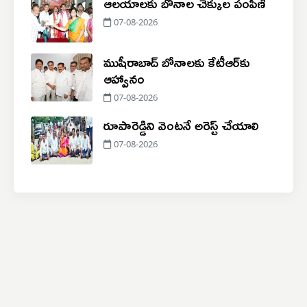
ఆలయాలకు బోనాల చెక్కుల పంపిణీ
07-08-2026
ముషీరాబాద్ బోనాలకు కేటీఆర్‌కు
ఆహ్వానం
07-08-2026
రూపారెడ్డిని వెంటనే అరెస్ట్ చేయాలి
07-08-2026