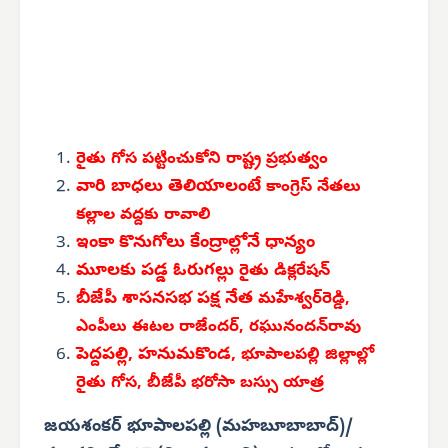
రైతు గోస పట్టించుకోని
రాష్ట్ర ప్రభుత్వం
వారి బాధలు తెలియాలంటే
కాంగ్రెస్ నేతలు
కల్లాల వద్దకు రావాలి
ఇంకా
కొనుగోలు కేంద్రాల్లో
నే ధాన్యం
మూలకు పడ్డ ఓరుగల్లు
రైతు డిక్లరేషన్
బీజేపీ శాసనసభ పక్ష నేత
మహేశ్వర్‌రెడ్డి,
ఎంపీలు ఈటల రాజేందర్, రఘునందన్‌రావు
పెద్దపల్లి, హనుమకొండ,
భూపాలపల్లి జిల్లాల్లో
రైతు గోస, బీజేపీ భరోసా బస్సు యాత్ర
జయశంకర్ భూపాలపల్లి (మహబూబాబాద్)/