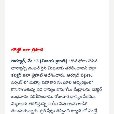
కలెక్టర్ ఇలా త్రిపాటి
అర్మూర్, మే 13 (విజయ క్రాంతి) :
కొనుగోలు చేసిన
ధాన్యాన్ని వెంటనే రైస్ మిల్లులకు తరలించాలని జిల్లా
కలెక్టర్ ఇలా త్రిపాటి ఆదేశించారు. ఆర్మూర్ పట్టణం
పెర్కిట్ లో మెప్మా, సహకార సంఘాల ఆధ్వర్యంలో
కొనసాగుతున్న వరి ధాన్యం కొనుగోలు కేంద్రాలను కలెక్టర్
బుధవారం పరిశీలించారు. రోజువారి ధాన్యం సేకరణ,
మిల్లులకు తరలిస్తున్న లారీల వివరాలను అడిగి
తెలుసుకున్నారు. ట్రక్ షీట్లు తెప్పించి ట్యాబ్ లో ఎంట్రీ