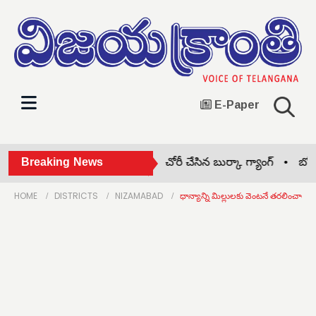
E-Paper
ంగారం కొన్నట్టు నటిస్తూ.. నగలు చోరీ చేసిన బుర్కా గ్యాంగ్ •
Breaking News
బోనాల ఫ్
HOME
DISTRICTS
NIZAMABAD
ధాన్యాన్ని మిల్లులకు వెంటనే తరలించాలి