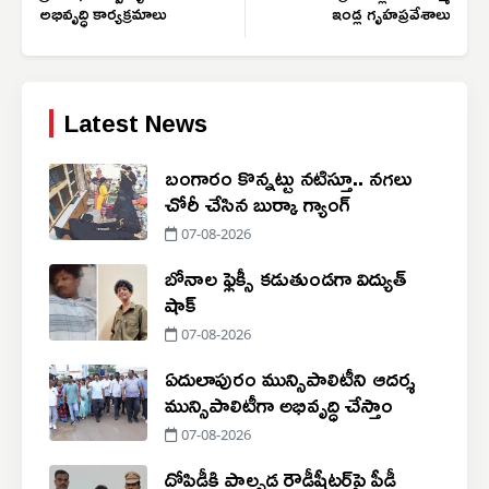
అభివృద్ధి కార్యక్రమాలు
ఇండ్ల గృహప్రవేశాలు
Latest News
బంగారం కొన్నట్టు నటిస్తూ.. నగలు
చోరీ చేసిన బుర్కా గ్యాంగ్
07-08-2026
బోనాల ఫ్లెక్సీ కడుతుండగా విద్యుత్
షాక్
07-08-2026
ఏదులాపురం మున్సిపాలిటీని ఆదర్శ
మున్సిపాలిటీగా అభివృద్ధి చేస్తాం
07-08-2026
దోపిడీకి పాల్పడ్డ రౌడీషీటర్‌పై పీడీ