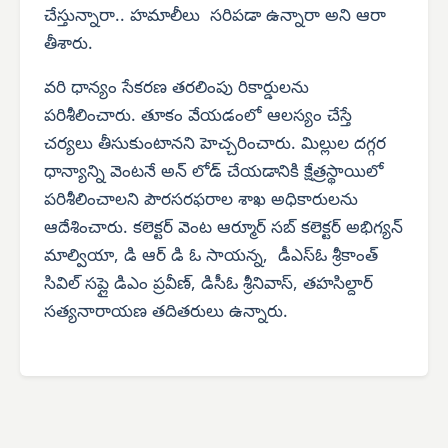
చేస్తున్నారా.. హమాలీలు సరిపడా ఉన్నారా అని ఆరా
తీశారు.
వరి ధాన్యం సేకరణ తరలింపు రికార్డులను
పరిశీలించారు. తూకం వేయడంలో ఆలస్యం చేస్తే
చర్యలు తీసుకుంటానని హెచ్చరించారు. మిల్లుల దగ్గర
ధాన్యాన్ని వెంటనే అన్ లోడ్ చేయడానికి క్షేత్రస్థాయిలో
పరిశీలించాలని పౌరసరఫరాల శాఖ అధికారులను
ఆదేశించారు. కలెక్టర్ వెంట ఆర్మూర్ సబ్ కలెక్టర్ అభిగ్యన్
మాల్వియా, డి ఆర్ డి ఓ సాయన్న, డీఎస్‌ఓ శ్రీకాంత్
సివిల్ సప్లై డిఎం ప్రవీణ్, డిసీఓ శ్రీనివాస్, తహసిల్దార్
సత్యనారాయణ తదితరులు ఉన్నారు.