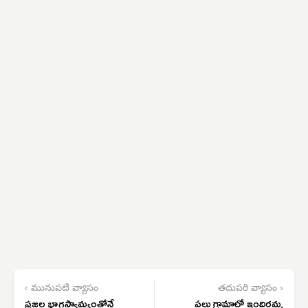
‹ మునుపటి వ్యాసం
తదుపరి వ్యాసం ›
ప్రజల భాగస్వామ్యంతోనే
పలు గ్రామాల్లో ఇందిరమ్మ