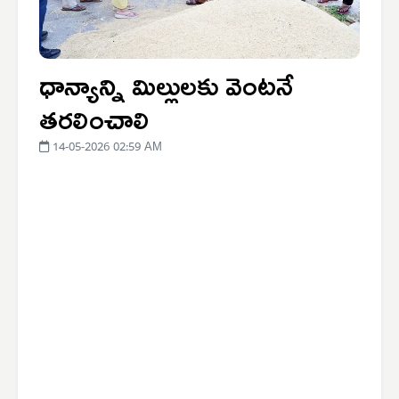
ధాన్యాన్ని మిల్లులకు వెంటనే
తరలించాలి
14-05-2026 02:59 AM