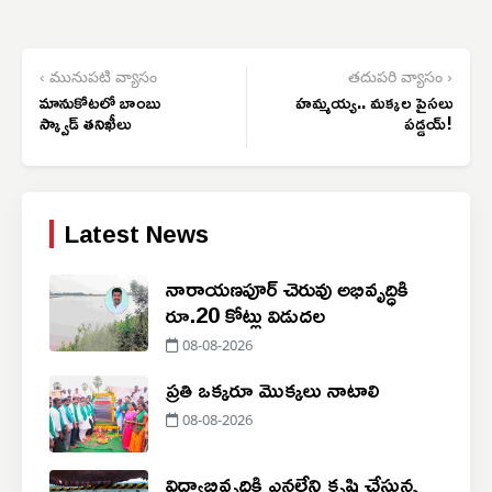
‹ మునుపటి వ్యాసం
తదుపరి వ్యాసం ›
మానుకోటలో బాంబు
హమ్మయ్య.. మక్కల పైసలు
స్క్వాడ్ తనిఖీలు
పడ్డయ్!
Latest News
నారాయణపూర్ చెరువు అభివృద్ధికి
రూ.20 కోట్లు విడుదల
08-08-2026
ప్రతి ఒక్కరూ మొక్కలు నాటాలి
08-08-2026
విద్యాభివృద్ధికి ఎనలేని కృషి చేస్తున్న