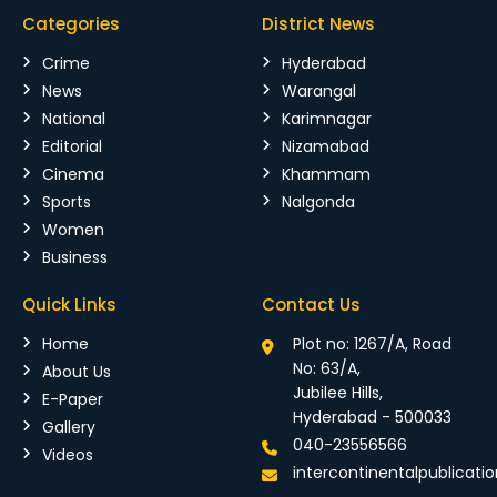
Categories
District News
Crime
Hyderabad
News
Warangal
National
Karimnagar
Editorial
Nizamabad
Cinema
Khammam
Sports
Nalgonda
Women
Business
Quick Links
Contact Us
Home
Plot no: 1267/A, Road
No: 63/A,
About Us
Jubilee Hills,
E-Paper
Hyderabad - 500033
Gallery
040-23556566
Videos
intercontinentalpublicat