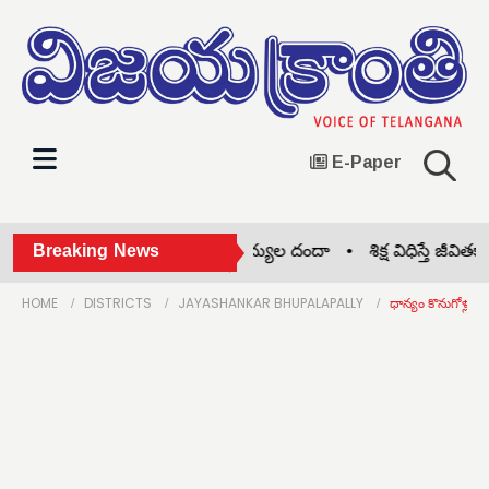
E-Paper
ీజేపీ గెలుపే లక్ష్యం •
Breaking News
నకిలీ వైద్యుల దందా •
శిక్ష విధిస్తే జీవితకాలం
HOME
DISTRICTS
JAYASHANKAR BHUPALAPALLY
ధాన్యం కొనుగోళ్లలో