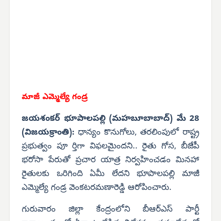
మాజీ ఎమ్మెల్యే గండ్ర
జయశంకర్ భూపాలపల్లి (మహబూబాబాద్) మే 28
(విజయక్రాంతి):
ధాన్యం కొనుగోలు, తరలింపులో రాష్ట్ర
ప్రభుత్వం పూ ర్తిగా విఫలమైందని.. రైతు గోస, బీజేపీ
భరోసా పేరుతో ప్రచార యాత్ర నిర్వహించడం మినహా
రైతులకు ఒరిగింది ఏమీ లేదని భూపాలపల్లి మాజీ
ఎమ్మెల్యే గండ్ర వెంకటరమణారెడ్డి ఆరోపించారు.
గురువారం జిల్లా కేంద్రంలోని బీఆర్‌ఎస్ పార్టీ