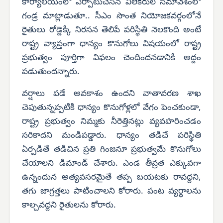
కార్యాలయంలో ఏర్పాటుచేసిన విలేకరుల సమావేశంలో
గండ్ర మాట్లాడుతూ.. సీఎం సొంత నియోజకవర్గంలోనే
రైతులు రోడ్డెక్కి నిరసన తెలిపే పరిస్థితి నెలకొంది అంటే
రాష్ట్ర వ్యాప్తంగా ధాన్యం కొనుగోలు విషయంలో రాష్ట్ర
ప్రభుత్వం పూర్తిగా విఫలం చెందిందనడానికి అద్దం
పడుతుందన్నారు.
వర్షాలు పడే అవకాశం ఉందని వాతావరణ శాఖ
చెపుతున్నప్పటికి ధాన్యం కొనుగోళ్లలో వేగం పెంచకుండా,
రాష్ట్ర ప్రభుత్వం నిమ్మకు నీరెత్తినట్లు వ్యవహరించడం
సరికాదని మండిపడ్డారు. ధాన్యం తడిచే పరిస్థితి
ఏర్పడితే తడిచిన ప్రతి గింజనూ ప్రభుత్వమే కొనుగోలు
చేయాలని డిమాండ్ చేశారు. ఎండ తీవ్రత ఎక్కువగా
ఉన్నందున అత్యవసరమైతే తప్ప బయటకు రావద్దని,
తగు జాగ్రత్తలు పాటించాలని కోరారు. పంట వ్యర్ధాలను
కాల్చవద్దని రైతులను కోరారు.