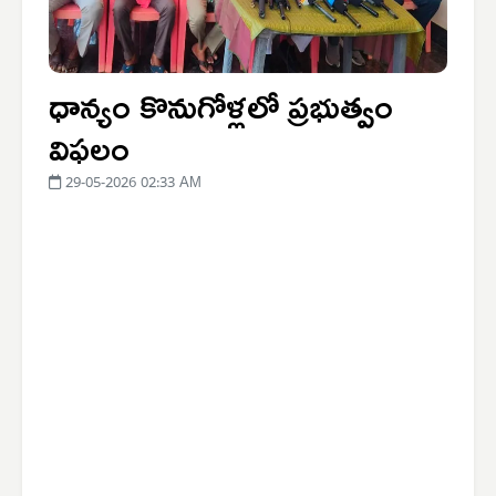
ధాన్యం కొనుగోళ్లలో ప్రభుత్వం
విఫలం
29-05-2026 02:33 AM