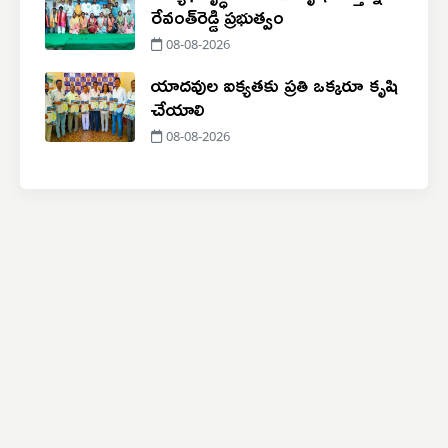
రేవంత్‌రెడ్డి ప్రభుత్వం
08-08-2026
యాదవుల ఐక్యతకు ప్రతి ఒక్కరూ కృషి
చేయాలి
08-08-2026