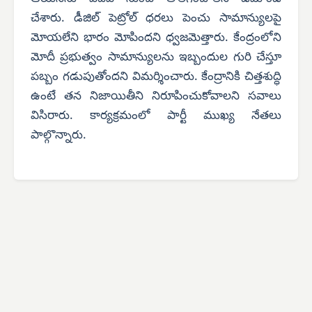
చేశారు. డీజిల్ పెట్రోల్ ధరలు పెంచు సామాన్యులపై
మోయలేని భారం మోపిందని ధ్వజమెత్తారు. కేంద్రంలోని
మోదీ ప్రభుత్వం సామాన్యులను ఇబ్బందుల గురి చేస్తూ
పబ్బం గడుపుతోందని విమర్శించారు. కేంద్రానికి చిత్తశుద్ధి
ఉంటే తన నిజాయితీని నిరూపించుకోవాలని సవాలు
విసిరారు. కార్యక్రమంలో పార్టీ ముఖ్య నేతలు
పాల్గొన్నారు.