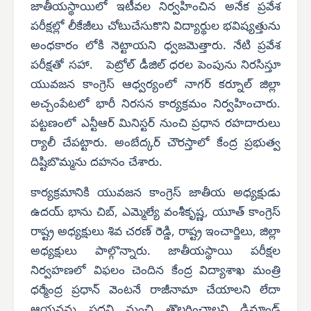
జాతీయస్థాయిలో ఇటీవల నిర్వహించిన అనేక ప్రవేశ
పరీక్షల్లో లీకేజీలు చోటుచేసుకొని విద్యార్థుల భవిష్యత్తును
అంధకారం లోకి నెట్టాయని ధ్వజమెత్తారు. నేటి ప్రవేశ
పరీక్షతో సహా. పెట్రోల్ డీజిల్ ధరల పెంపును నిరసిస్తూ
యువజన కాంగ్రెస్ ఆధ్వర్యంలో నాగర్ కర్నూల్ జిల్లా
అచ్చంపేటలో భారీ నిరసన కార్యక్రమం నిర్వహించారు.
పట్టణంలో ఎన్టీఆర్ మినిస్టర్ నుంచి ప్రధాన రహదారులు
ర్యాలీ చేపట్టారు. అంబేద్కర్ చౌరస్తాలో కేంద్ర ప్రభుత్వ
దిష్టిబొమ్మను దహనం చేశారు.
కార్యక్రమానికి యువజన కాంగ్రెస్ జాతీయ అధ్యక్షుడు
ఉదయ్ భాను చిబ్, ఎమ్మెల్యే వంశీకృష్ణ, యూత్ కాంగ్రెస్
రాష్ట్ర అధ్యక్షులు శివ చరణ్ రెడ్డి, రాష్ట్ర ఇంచార్జిలు, జిల్లా
అధ్యక్షులు పాల్గొన్నారు. జాతీయస్థాయి పరీక్షల
నిర్వహణలో విఫలం చెందిన కేంద్ర విద్యాశాఖ మంత్రి
ధర్మేంద్ర ప్రధాన్ వెంటనే రాజీనామా చేయాలని లేదా
ఆయనను పదవి నుంచి తొలగించాలని డిమాండ్