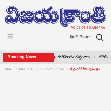
E-Paper
ాన్సువాడ మండలంలో 23 పూరి గుడిసెలను గుర్తించాం •
Breaking News
జోగిపేట ప్రభ
HOME
DISTRICTS
NAGARKURNOOL
కేంద్రంలో లీకేజీల ప్రభుత్వం