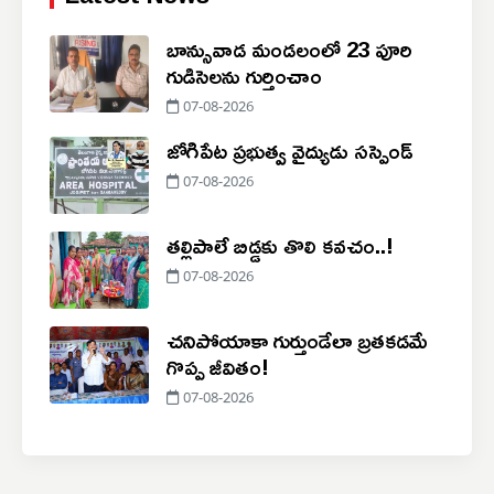
బాన్సువాడ మండలంలో 23 పూరి
గుడిసెలను గుర్తించాం
07-08-2026
జోగిపేట ప్రభుత్వ వైద్యుడు సస్పెండ్
07-08-2026
తల్లిపాలే బిడ్డకు తొలి కవచం..!
07-08-2026
చనిపోయాకా గుర్తుండేలా బ్రతకడమే
గొప్ప జీవితం!
07-08-2026