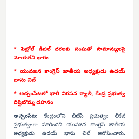
* పెట్రోల్ డీజిల్ ధరలకు పంపుతో సామాన్యులపై
మోయలేని భారం
* యువజన కాంగ్రెస్ జాతీయ అధ్యక్షుడు ఉదయ్
భాను చిబ్
* అచ్చంపేటలో భారీ నిరసన ర్యాలీ, కేంద్ర ప్రభుత్వ
దిష్టిబొమ్మ దహనం
అచ్చంపేట:
కేంద్రంలోని బీజేపీ ప్రభుత్వం లీకేజీ
ప్రభుత్వంగా మారిందని యువజన కాంగ్రెస్ జాతీయ
అధ్యక్షుడు ఉదయ్ భాను చిబ్ ఆరోపించారు.