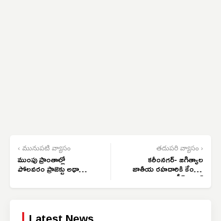
‹ మునుపటి వ్యాసం
తదుపరి వ్యాసం ›
ముంపు ప్రాంతాల్లో
కరీంనగర్- జగిత్యాల
పోలవరం ప్రాజెక్టు అథారిటీ
జాతీయ రహదారికి కేంద్రం
బృందం పర్యటన‌
గ్రీన్ సిగ్నల్
Latest News