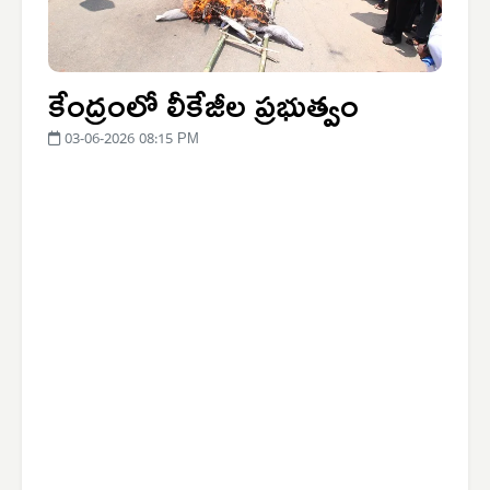
కేంద్రంలో లీకేజీల ప్రభుత్వం
03-06-2026 08:15 PM