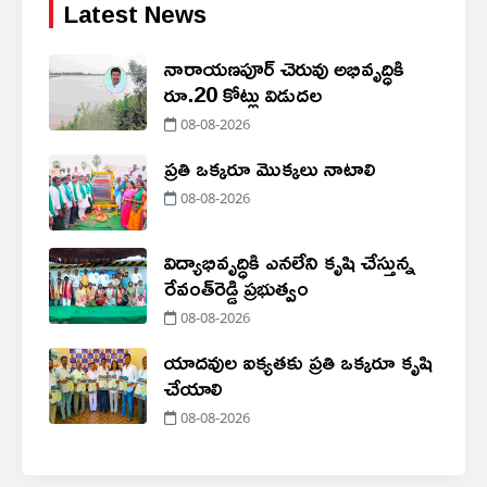
Latest News
నారాయణపూర్ చెరువు అభివృద్ధికి
రూ.20 కోట్లు విడుదల
08-08-2026
ప్రతి ఒక్కరూ మొక్కలు నాటాలి
08-08-2026
విద్యాభివృద్ధికి ఎనలేని కృషి చేస్తున్న
రేవంత్‌రెడ్డి ప్రభుత్వం
08-08-2026
యాదవుల ఐక్యతకు ప్రతి ఒక్కరూ కృషి
చేయాలి
08-08-2026