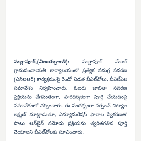
మల్లాపూర్,(విజయక్రాంతి):
మల్లాపూర్ మేజర్
గ్రామపంచాయతీ కార్యాలయంలో ప్రత్యేక సమగ్ర సవరణ
(ఎస్‌ఐఆర్) కార్యక్రమంపై రెండో విడత బీఎల్‌వోలు, బీఎల్‌ఏల
సమావేశం నిర్వహించారు. ఓటరు జాబితా సవరణ
ప్రక్రియను వేగవంతంగా, పారదర్శకంగా పూర్తి చేయడంపై
సమావేశంలో చర్చించారు. ఈ సందర్భంగా సర్పంచ్ చిట్యాల
లక్ష్మణ్ మాట్లాడుతూ, ఎన్యూమరేషన్ ఫారాల స్వీకరణతో
పాటు ఆన్‌లైన్ నమోదు ప్రక్రియను త్వరితగతిన పూర్తి
చేయాలని బీఎల్‌వోలకు సూచించారు.