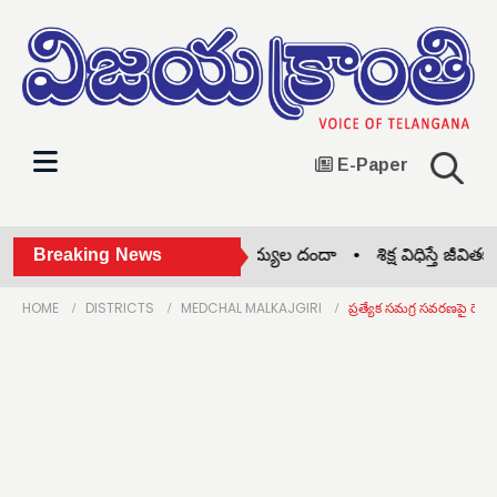
E-Paper
బీజేపీ గెలుపే లక్ష్యం •
Breaking News
నకిలీ వైద్యుల దందా •
శిక్ష విధిస్తే జీవితకా
HOME
DISTRICTS
MEDCHAL MALKAJGIRI
ప్రత్యేక సమగ్ర సవరణపై రెం