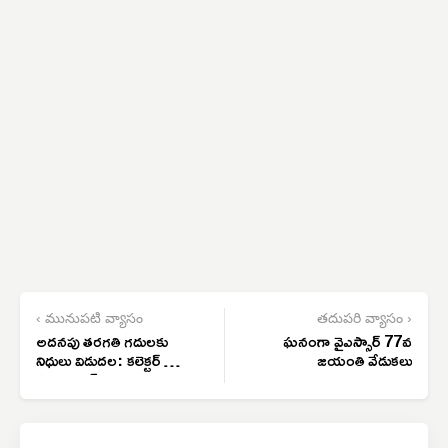
‹ మునుపటి వ్యాసం
తదుపరి వ్యాసం ›
అదనపు తరగతి గదులకు
ఘనంగా వైఎస్సార్ 77వ
నిధులు విడుదల: కలెక్టర్ బి.
జయంతి వేడుకలు
సత్య ప్రసాద్