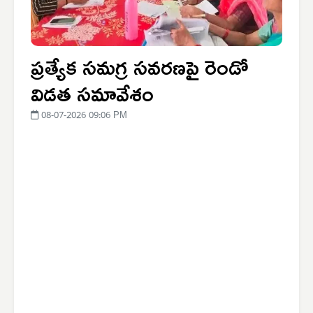
ప్రత్యేక సమగ్ర సవరణపై రెండో
విడత సమావేశం
08-07-2026 09:06 PM