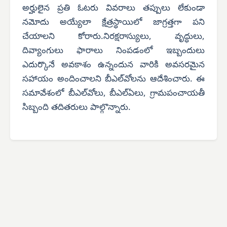
అర్హులైన ప్రతి ఓటరు వివరాలు తప్పులు లేకుండా
నమోదు అయ్యేలా క్షేత్రస్థాయిలో జాగ్రత్తగా పని
చేయాలని కోరారు.నిరక్షరాస్యులు, వృద్ధులు,
దివ్యాంగులు ఫారాలు నింపడంలో ఇబ్బందులు
ఎదుర్కొనే అవకాశం ఉన్నందున వారికి అవసరమైన
సహాయం అందించాలని బీఎల్‌వోలను ఆదేశించారు. ఈ
సమావేశంలో బీఎల్‌వోలు, బీఎల్‌ఏలు, గ్రామపంచాయతీ
సిబ్బంది తదితరులు పాల్గొన్నారు.