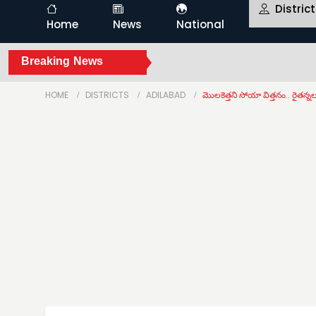
Distric
Home
News
National
Breaking News
HOME
DISTRICTS
ADILABAD
మొలకెత్తని సోయా విత్తనం.. రైతన్నల