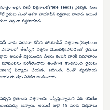
fake seeds
ాత్రం ఆపైన నకిలీ విత్తనాలతో(
) రైతన్నకు పంట
తోటే రైతులు ఎంతో ఆశగా సోయాబీన్ విత్తనాలు నాటారు అయితే
ైతులు తీవ్రంగా నష్టపోయారు.
పెనీ వారు సరఫరా చేసిన సోయాబీన్ విత్తనాలు(Soybean
ఎకరాలలో తేజస్విని విత్తనం మొలకెత్తకపోవడంతో రైతులు
త్తారు అయితే విక్రయించిన డీలరు కంపెనీ వారికి సమాచారం
ంట భూములను పరిశీలించారు అంతేగాక కొంతమంది రైతులు
tment) ఫిర్యాదు చేయడం జరిగింది. దీంతో వ్యవసాయ
ికారులకు తగు నివేదిక అందించారు.
వచ్చిన రైతులకు విత్తనాలను ఇప్పిస్తున్నామని ఏఓ రవితేజ
శ్రయించవచ్చు అన్నారు. అయితే జులై 15 వరకు విత్తనాలు