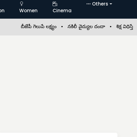
Others
on
Women
Cinema
బీజేపీ గెలుపే లక్ష్యం •
నకిలీ వైద్యుల దందా •
శిక్ష విధిస్తే జీవి