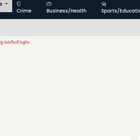
ts
Crime
Business/Health
Sports/Educati
పై కంపెనీలదే పెత్తనం