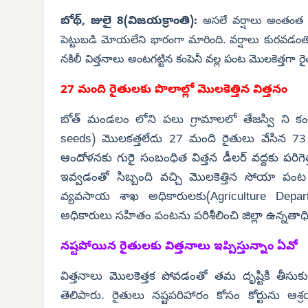
బోథ్, జులై 8(విజయక్రాంతి):
అసలే వర్షాలు అంతంత మ
పెట్టుబడి మోయలేని భారంగా మారింది. వర్షాలు కురవడం
నకిలీ విత్తనాలు అంటగట్టిన కంపెనీ వల్ల పంట మొలకెత్తగా ర
27 మంది రైతులకు పొలాల్లో మొలకెత్తిన విత్తనం
బోత్ మండలం లోని పలు గ్రామాలలో తేజస్వి ని కం
seeds) మొలకత్తలేదు 27 మంది రైతులు వేసిన 73 
ఆందోళనకు గురై సంబంధిత విత్తన డీలర్ వద్దకు పరిగె
ఇవ్వడంతో సిబ్బంది వచ్చి మొలకెత్తిన సోయా ప
వ్యవసాయ శాఖ అధికారులకు(Agriculture Depar
అధికారులు సహితం పంటను పరిశీలించి జిల్లా ఉన్నతాధ
నష్టపోయిన రైతులకు విత్తనాలు ఇప్పిస్తున్నాం ఏవో
విత్తనాలు మొలకెత్తక పోవడంతో తమ దృష్టికి తీసుకు
తెలిపారు. రైతులు నష్టపరిహారం కోసం కోర్టును ఆ