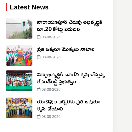
Latest News
నారాయణపూర్ చెరువు అభివృద్ధికి
రూ.20 కోట్లు విడుదల
08-08-2026
ప్రతి ఒక్కరూ మొక్కలు నాటాలి
08-08-2026
విద్యాభివృద్ధికి ఎనలేని కృషి చేస్తున్న
రేవంత్‌రెడ్డి ప్రభుత్వం
08-08-2026
యాదవుల ఐక్యతకు ప్రతి ఒక్కరూ
కృషి చేయాలి
08-08-2026