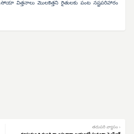
 సోయా విత్తనాలు మొలకెత్తని రైతులకు పంట నష్టపరిహారం
తదుపరి వ్యాసం ›
కూసుమంచి మంత్రి క్యాంపు కార్యాలయంలో ఘనంగా వైఎస్ఆర్