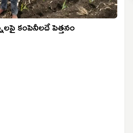
నలపై కంపెనీలదే పెత్తనం