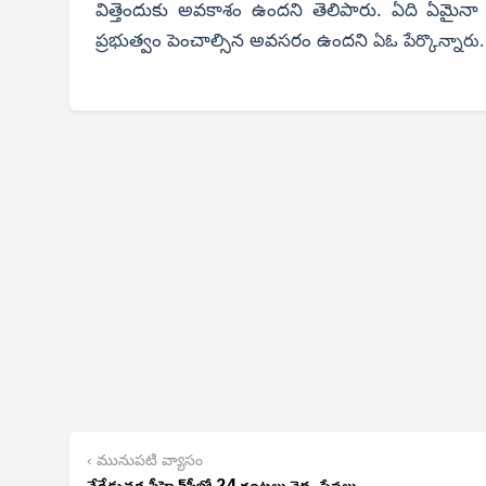
విత్తెందుకు అవకాశం ఉందని తెలిపారు. ఏది ఏమైనా
ప్రభుత్వం పెంచాల్సిన అవసరం ఉందని
ఏఓ
పేర్కొన్నారు.
‹ మునుపటి వ్యాసం
నేరేడుచర్ల పీహెచ్‌సీలో 24 గంటలు వైద్య సేవలు