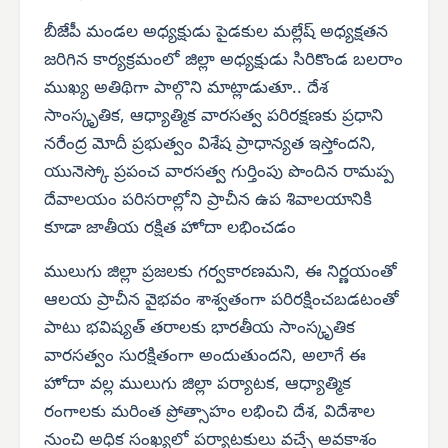
బీజేపీ మండల అధ్యక్షుడు పైడకుల మల్లేష్ అధ్యక్షతన
జరిగిన కార్యక్రమంలో జిల్లా అధ్యక్షుడు సిరికొండ బలరాం
ముఖ్య అతిథిగా పాల్గొని మాట్లాడుతూ.. దేశ
సాంస్కృతిక, ఆధ్యాత్మిక వారసత్వ పరిరక్షణకు ప్రధాని
నరేంద్ర మోదీ ప్రభుత్వం విశేష ప్రాధాన్యత ఇస్తోందని,
యునెస్కో ప్రపంచ వారసత్వ గుర్తింపు పొందిన రామప్ప
దేవాలయం పరిసరాల్లోని ప్రాచీన ఉప శివాలయానికి
కూడా జాతీయ రక్షిత హోదా లభించడం
ములుగు జిల్లా ప్రజలకు గర్వకారణమని, ఈ నిర్ణయంతో
ఆలయ ప్రాచీన వైభవం శాశ్వతంగా పరిరక్షించబడటంతో
పాటు భవిష్యత్ తరాలకు భారతీయ సాంస్కృతిక
వారసత్వం సురక్షితంగా అందుతుందని, అలాగే ఈ
హోదా వల్ల ములుగు జిల్లా పర్యాటక, ఆధ్యాత్మిక
రంగాలకు మరింత ప్రోత్సాహం లభించి దేశ, విదేశాల
నుంచి అధిక సంఖ్యలో పర్యాటకులు వచ్చే అవకాశం