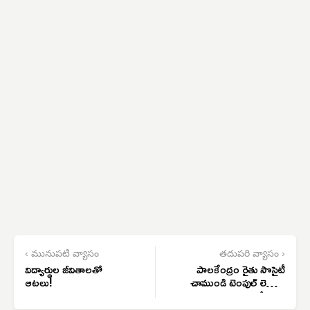
‹ మునుపటి వ్యాసం
తదుపరి వ్యాసం ›
విద్యార్థుల జీవితాలతో
పాలకేంద్రం రైతు సొసైటీ
ఆటలు!
చాముండి టెంపుల్ లెక్కలు
బహిర్గతం చేయాలి