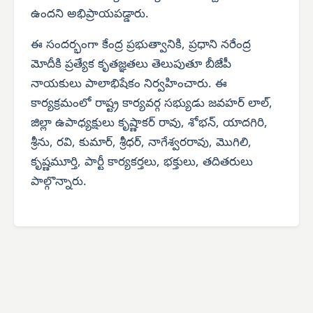
ఉందని అభిప్రాయపడ్డారు.
ఈ సందర్భంగా కేంద్ర ప్రభుత్వానికి, ప్రధాని నరేంద్ర
మోదీకి ప్రత్యేక కృతజ్ఞతలు తెలుపుతూ బీజేపీ
నాయకులు పాలాభిషేకం నిర్వహించారు. ఈ
కార్యక్రమంలో రాష్ట్ర కార్యవర్గ సభ్యుడు జవహర్ లాల్,
జిల్లా ఉపాధ్యక్షులు కృష్ణాకర్ రావు, శోభన్, యాదగిరి,
శ్రీను, రవి, కుమార్, శ్రీధర్, నాగేశ్వరరావు, మొగిలి,
కృష్ణమూర్తి, పార్టీ కార్యకర్తలు, భక్తులు, తదితరులు
పాల్గొన్నారు.