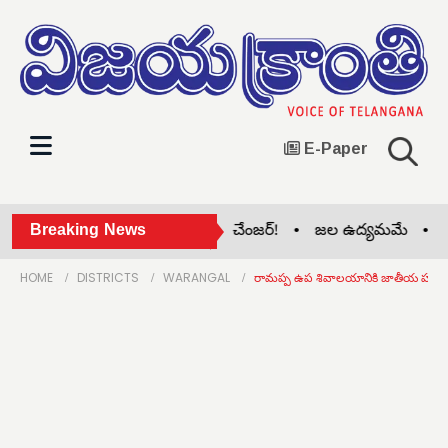
E-Paper
ఇందిరమ్మ ఇండ్లు.. రేవంత్ గేమ్ చేంజర్! •
Breaking News
జల ఉద్యమమే •
నిధు
HOME
DISTRICTS
WARANGAL
రామప్ప ఉప శివాలయానికి జాతీయ హోద