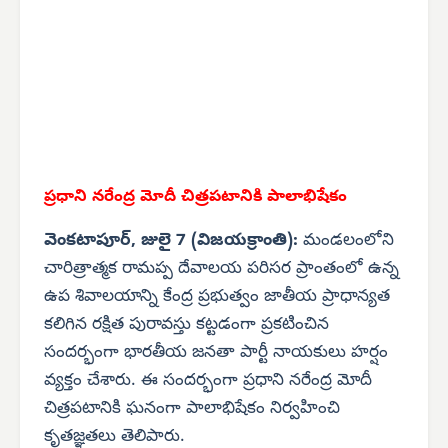
ప్రధాని నరేంద్ర మోదీ చిత్రపటానికి పాలాభిషేకం
వెంకటాపూర్, జులై 7 (విజయక్రాంతి):
మండలంలోని
చారిత్రాత్మక రామప్ప దేవాలయ పరిసర ప్రాంతంలో ఉన్న
ఉప శివాలయాన్ని కేంద్ర ప్రభుత్వం జాతీయ ప్రాధాన్యత
కలిగిన రక్షిత పురావస్తు కట్టడంగా ప్రకటించిన
సందర్భంగా భారతీయ జనతా పార్టీ నాయకులు హర్షం
వ్యక్తం చేశారు. ఈ సందర్భంగా ప్రధాని నరేంద్ర మోదీ
చిత్రపటానికి ఘనంగా పాలాభిషేకం నిర్వహించి
కృతజ్ఞతలు తెలిపారు.