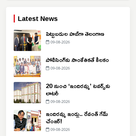
Latest News
పెట్టుబడుల హబ్‌గా తెలంగాణ
09-08-2026
పోలీసింగ్‌కు సాంకేతికతే కీలకం
09-08-2026
20 నుంచి ‘ఇందిరమ్మ’ టవర్స్‌కు
లాటరీ
09-08-2026
ఇందిరమ్మ ఇండ్లు.. రేవంత్ గేమ్
చేంజర్!
09-08-2026