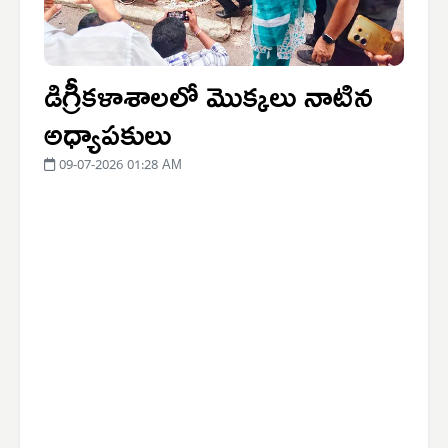
డిగ్రీకళాశాలలో మొక్కలు నాటిన
అధ్యాపకులు
09-07-2026 01:28 AM