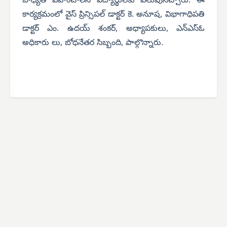
బాధ్యత వహించాలని విద్యార్థులకు పిలుపునిచ్చారు. ఈ
కార్యక్రమంలో వైస్ ప్రిన్సిపల్ డాక్టర్ కె. అనూష, విభాగాధిపతి
డాక్టర్ ఎం. ఉదయ్ శంకర్, అధ్యాపకులు, ఎన్‌ఎస్‌ఓ
అధికారు లు, బోధనేతర సిబ్బంది, పాల్గొన్నారు.