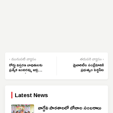
‹ మునుపటి వ్యాసం
తదుపరి వ్యాసం ›
రోడ్డు విస్తరణ బాధితులకు
మైనారిటీల సంక్షేమానికి
ప్రత్యేక ఇందిరమ్మ ఇళ్లు
ప్రభుత్వం పెద్దపీట
మంజూరు చేయాలి
Latest News
వాగ్దేవి పాఠశాలలో బోనాల సంబరాలు