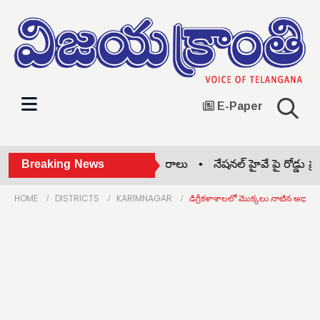
E-Paper
వాగ్దేవి పాఠశాలలో బోనాల సంబరాలు •
Breaking News
నేషనల్ హైవే పై రోడ్డు ప్రమాద
HOME
DISTRICTS
KARIMNAGAR
డిగ్రీకళాశాలలో మొక్కలు నాటిన అధ్యా