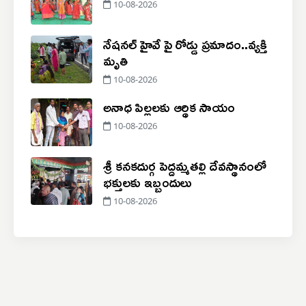
10-08-2026
నేషనల్ హైవే పై రోడ్డు ప్రమాదం..‌వ్యక్తి
మృతి
10-08-2026
అనాధ పిల్లలకు ఆర్థిక సాయం
10-08-2026
శ్రీ కనకదుర్గ పెద్దమ్మతల్లి దేవస్థానంలో
భక్తులకు ఇబ్బందులు
10-08-2026