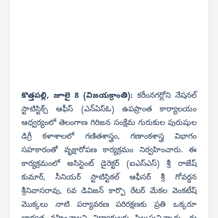
కొత్తపల్లి, జూలై 8 (విజయక్రాంతి):
కరీంనగర్లోని నేషనల్
స్టాటిస్టిక్స్ ఆఫీస్ (ఎన్‌ఏస్‌ఓ) ఉపప్రాంత కార్యాలయం
ఆధ్వర్యంలో తెలంగాణ గిరిజన సంక్షేమ గురుకుల పురుషుల
డిగ్రీ కళాశాలలో గణితశాస్త్రం, గణాంకశాస్త్ర విభాగం
సహకారంతో వృక్షారోపణ కార్యక్రమం నిర్వహించారు. ఈ
కార్యక్రమంలో అసిస్టెంట్ డైరెక్టర్ (ఐఎస్‌ఎస్) శ్రీ రాజేష్
కుమార్, సీనియర్ స్టాటిస్టికల్ ఆఫీసర్ శ్రీ గోవర్ధన
శ్రీనివాసరావు, 6వ డివిజన్ కార్పొ రేటర్ మేకల వెంకటేష్
మొక్కలు నాటి పర్యావరణ పరిరక్షణకు ప్రతి ఒక్కరూ