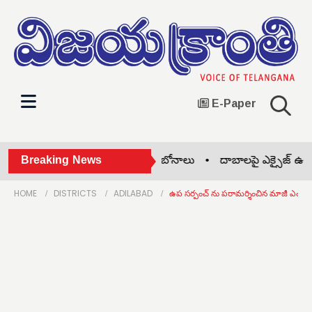
E-Paper
కొచ్చరి మైసమ్మ తల్లికి ఘనంగా బోనాలు •
Breaking News
దాబాలపై ఎక్సైజ్ ఉక్క
HOME
DISTRICTS
ADILABAD
ఉప సర్పంచ్ ను పరామర్శించిన మాజీ ఎంపీ