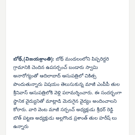
బోథ్,(విజయక్రాంతి):
బోథ్
మండలంలోని పిప్పరిద్దరి
గ్రామానికి చెందిన ఉపసర్పంచ్ బండారు స్వామి
అనారోగ్యంతో ఆదిలాబాద్ ఆసుపత్రిలో చికిత్స
పొందుతున్నారు విషయం తెలుసుకున్న మాజీ ఎంపీపీ తుల
శ్రీనివాస్ ఆసుపత్రిలోకి వెళ్లి పరామర్శించారు. ఈ సందర్భంగా
స్థానిక వైద్యునితో మాట్లాడి మెరుగైన వైద్యం అందించాలని
కోరారు. వారి వెంట మాజీ సర్పంచ్ అధ్యక్షుడు శ్రీధర్ రెడ్డి
బొత్ పట్టణ అధ్యక్షుడు అల్లగొండ ప్రశాంత్ తుల హరీష్ లు
ఉన్నారు