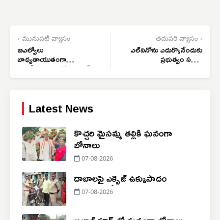
‹ మునుపటి వ్యాసం
తదుపరి వ్యాసం ›
బిఎల్వోలు
ఎల్‌నినోను ఎదుర్కొనేందుకు
బాధ్యతాయుతంగా
ప్రభుత్వం సమగ్ర
పనిచేయాలి: ఐటిడిఏ ప్రాజెక్ట్
కార్యాచరణ ప్రణాళిక
అధికారి
ప్రకటించాలి
Latest News
కొచ్చరి మైసమ్మ తల్లికి ఘనంగా
బోనాలు
07-08-2026
దాబాలపై ఎక్సైజ్ ఉక్కుపాదం
07-08-2026
బిలాల్ పూర్ లో ఘనంగా బోనాలు