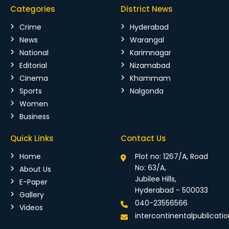
Categories
District News
Crime
Hyderabad
News
Warangal
National
Karimnagar
Editorial
Nizamabad
Cinema
Khammam
Sports
Nalgonda
Women
Business
Quick Links
Contact Us
Home
Plot no: 1267/A, Road
No: 63/A,
About Us
Jubilee Hills,
E-Paper
Hyderabad - 500033
Gallery
040-23556566
Videos
intercontinentalpublicat