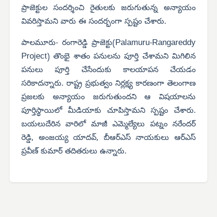
ప్రాజెక్టుల సందర్శించి రైతులకు జరుగుతున్న అన్యాయం
వివరిస్తామని వారు ఈ సందర్భంగా స్పష్టం చేశారు.
Palamuru-Rangareddy
పాలమూరు- రంగారెడ్డి ప్రాజెక్టు(
Project
) తొంభై శాతం పనులను పూర్తి చేశామని మిగిలిన
పనులు పూర్తి చేసేందుకు కాలయాపన చేయడం
సరికాదన్నారు. రాష్ట్ర ప్రభుత్వం నిర్లక్ష్య కారణంగా తెలంగాణ
ప్రజలకు అన్యాయం జరుగుతుందని ఆ విషయాలను
పూర్తిస్థాయిలో మీడియాకు చూపిస్తామని స్పష్టం చేశారు.
బయలుదేరిన వారిలో మాజీ ఎమ్మెల్యేలు పట్నం నరేందర్
రెడ్డి, అంజయ్య యాదవ్, బీఆర్ఎస్ నాయకులు ఆర్ఎస్
ప్రవీణ్ కుమార్ తదితరులు ఉన్నారు.