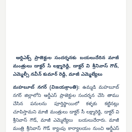
ఆర్డిఎక్స్ ప్రాజెక్టుల సందర్శనకు బయలుదేరిన మాజీ
మంత్రులు డాక్టర్ సీ లక్ష్మారెడ్డి, డాక్టర్ వి శ్రీనివాస్ గౌడ్,
ఎమ్మెల్సీ నవీన్ కుమార్ రెడ్డి, మాజీ ఎమ్మెల్యేలు
మహబూబ్ నగర్ (విజయక్రాంతి):
ఉమ్మడి మహబూబ్
నగర్ జిల్లాలోని ఆర్డీఎస్ ప్రాజెక్టుల సందర్శన చేసి తాము
చేసిన పనులను పూర్తిస్థాయిలో కళ్ళకు కట్టినట్లు
చూపిస్తామని మాజీ మంత్రులు డాక్టర్ సీ లక్ష్మారెడ్డి, డాక్టర్ వి
శ్రీనివాస్ గౌడ్, మాజీ ఎమ్మెల్యేలు బయలుదేరారు. మాజీ
మంత్రి శ్రీనివాస్ గౌడ్ క్యాంపు కార్యాలయం నుంచి ఆర్డీఎస్