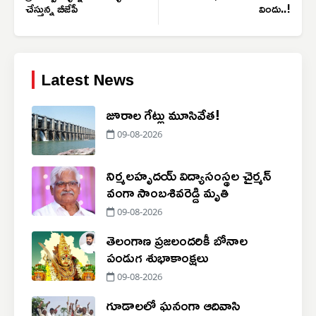
చేస్తున్న బీజేపీ
విందు..!
Latest News
జూరాల గేట్లు మూసివేత!
09-08-2026
నిర్మలహృదయ్ విద్యాసంస్థల చైర్మన్
వంగా సాంబశివరెడ్డి మృతి
09-08-2026
తెలంగాణ ప్రజలందరికీ బోనాల
పండుగ శుభాకాంక్షలు
09-08-2026
గూడాలలో ఘనంగా ఆదివాసి