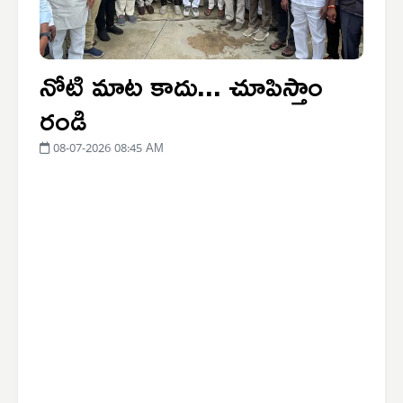
నోటి మాట కాదు... చూపిస్తాం
రండి
08-07-2026 08:45 AM