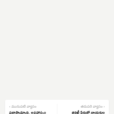
‹ మునుపటి వ్యాసం
తదుపరి వ్యాసం ›
ప్రజాస్వామ్యాన్ని అపహాస్యం
తనిఖీ పేరుతో నాయకుల