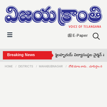
E-Paper
జూరాల గేట్లు మూసివేత! •
Breaking News
నిర్మలహృదయ్ విద్యాసంస్థల చైర్మన్ వంగా 
HOME
DISTRICTS
MAHABUBNAGAR
నోటి మాట కాదు... చూపిస్తాం రండి