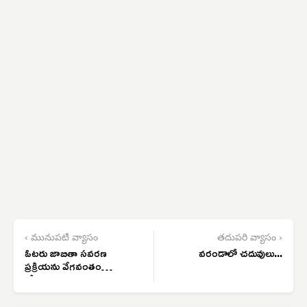
‹ మునుపటి వ్యాసం
తదుపరి వ్యాసం ›
ఓటరు జాబితా సవరణ
వరండాలో చదువులు...
ప్రక్రియను వేగవంతం
చేయాలి