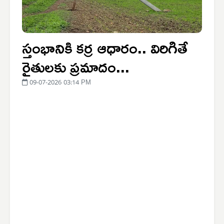
స్తంభానికి కర్ర ఆధారం.. విరిగితే
రైతులకు ప్రమాదం...
09-07-2026 03:14 PM