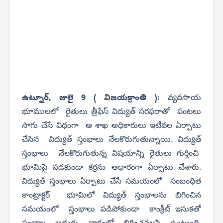
ఉట్నూర్, జులై 9 ( విజయక్రాంతి ):
వ్యవసాయ
భూములలో రైతులు త్రీఫేస్ విద్యుత్ సరఫరాతో పంటలు
సాగు చేసే విధంగా ఆ శాఖ అధికారులు ఇటీవల ఏర్పాటు
చేసిన విద్యుత్ స్తంభాలు నేలకొరుగుతున్నాయి. విద్యుత్
స్తంభాలు నేలకొరుగుతున్న విషయాన్ని రైతులు గుర్తించి
భూమిపై పడకుండా కర్రను ఆధారంగా ఏర్పాటు చేశారు.
విద్యుత్ స్తంభాలు ఏర్పాటు చేసే సమయంలో సంబంధిత
కాంట్రాక్టర్ భూమిలో విద్యుత్ స్తంభాలను బిగించిన
సమయంలో స్తంభాలు పడిపోకుండా కాంక్రీట్ ఇసుకతో