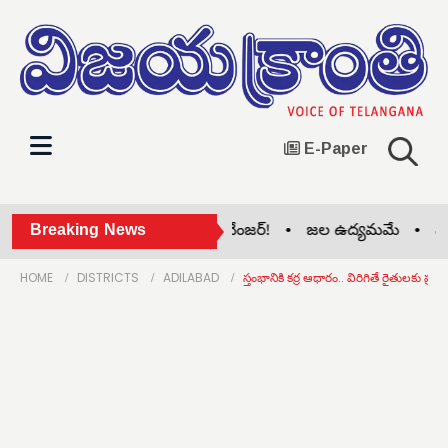
E-Paper
ఇందిరమ్మ ఇండ్లు.. రేవంత్ గేమ్ చేంజర్! •
Breaking News
జల ఉద్యమమే •
నిధుల
HOME
DISTRICTS
ADILABAD
స్తంభానికి కర్ర ఆధారం.. విరిగితే రైతులకు ప్రమ