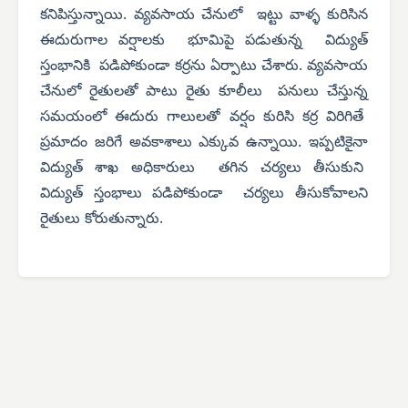
కనిపిస్తున్నాయి. వ్యవసాయ చేనులో ఇట్టు వాళ్ళ కురిసిన
ఈదురుగాల వర్షాలకు భూమిపై పడుతున్న విద్యుత్
స్తంభానికి పడిపోకుండా కర్రను ఏర్పాటు చేశారు. వ్యవసాయ
చేనులో రైతులతో పాటు రైతు కూలీలు పనులు చేస్తున్న
సమయంలో ఈదురు గాలులతో వర్షం కురిసి కర్ర విరిగితే
ప్రమాదం జరిగే అవకాశాలు ఎక్కువ ఉన్నాయి. ఇప్పటికైనా
విద్యుత్ శాఖ అధికారులు తగిన చర్యలు తీసుకుని
విద్యుత్ స్తంభాలు పడిపోకుండా చర్యలు తీసుకోవాలని
రైతులు కోరుతున్నారు.