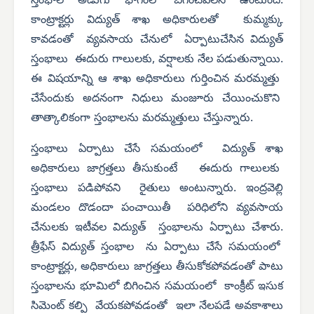
స్తంభాల అడుగు భాగంలో బిగించవలసి ఉంటుంది.
కాంట్రాక్టర్లు విద్యుత్ శాఖ అధికారులతో కుమ్మక్కు
కావడంతో వ్యవసాయ చేనులో ఏర్పాటుచేసిన విద్యుత్
స్తంభాలు ఈదురు గాలులకు, వర్షాలకు నేల పడుతున్నాయి.
ఈ విషయాన్ని ఆ శాఖ అధికారులు గుర్తించిన మరమ్మత్తు
చేసేందుకు అదనంగా నిధులు మంజూరు చేయించుకొని
తాత్కాలికంగా స్తంభాలను మరమ్మత్తులు చేస్తున్నారు.
స్తంభాలు ఏర్పాటు చేసే సమయంలో విద్యుత్ శాఖ
అధికారులు జాగ్రత్తలు తీసుకుంటే ఈదురు గాలులకు
స్తంభాలు పడిపోవని రైతులు అంటున్నారు. ఇంద్రవెల్లి
మండలం దొడందా పంచాయితీ పరిధిలోని వ్యవసాయ
చేనులకు ఇటీవల విద్యుత్ స్తంభాలను ఏర్పాటు చేశారు.
త్రీఫేస్ విద్యుత్ స్తంభాల ను ఏర్పాటు చేసే సమయంలో
కాంట్రాక్టర్లు, అధికారులు జాగ్రత్తలు తీసుకోకపోవడంతో పాటు
స్తంభాలను భూమిలో బిగించిన సమయంలో కాంక్రీట్ ఇసుక
సిమెంట్ కల్పి వేయకపోవడంతో ఇలా నేలపడే అవకాశాలు