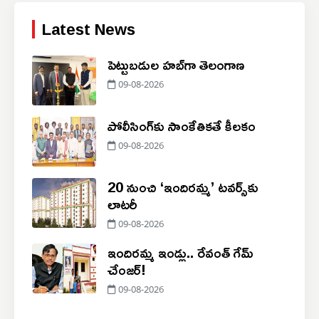
Latest News
పెట్టుబడుల హబ్‌గా తెలంగాణ
09-08-2026
పోలీసింగ్‌కు సాంకేతికతే కీలకం
09-08-2026
20 నుంచి ‘ఇందిరమ్మ’ టవర్స్‌కు
లాటరీ
09-08-2026
ఇందిరమ్మ ఇండ్లు.. రేవంత్ గేమ్
చేంజర్!
09-08-2026