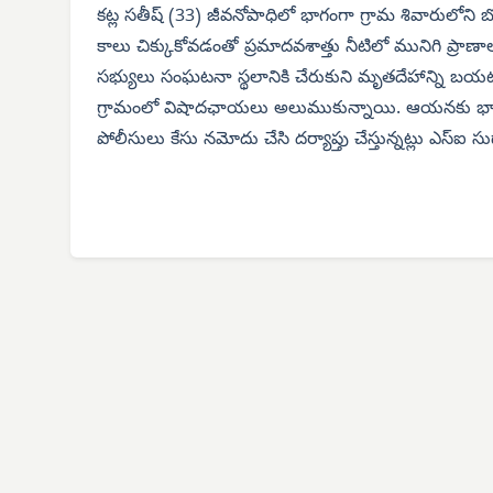
కట్ల సతీష్ (33) జీవనోపాధిలో భాగంగా గ్రామ శివారులోని బ
కాలు చిక్కుకోవడంతో ప్రమాదవశాత్తు నీటిలో మునిగి ప్రాణాల
సభ్యులు సంఘటనా స్థలానికి చేరుకుని మృతదేహాన్ని బయటక
గ్రామంలో విషాదఛాయలు అలుముకున్నాయి. ఆయనకు భార్య
పోలీసులు కేసు నమోదు చేసి దర్యాప్తు చేస్తున్నట్లు ఎస్‌ఐ స