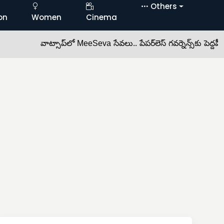
Others
on
Women
Cinema
వాట్సాప్‌లో MeeSeva సేవలు.. పేపర్‌లెస్ గవర్నెన్స్‌కు పెద్దపీట •
ఆ