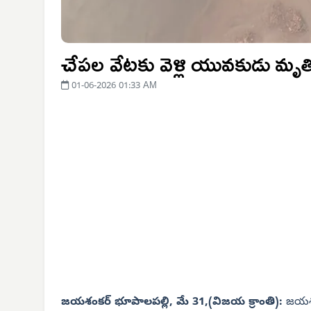
చేపల వేటకు వెళ్లి యువకుడు మృత
01-06-2026 01:33 AM
జయశంకర్ భూపాలపల్లి, మే 31,(విజయ క్రాంతి):
జయశంక