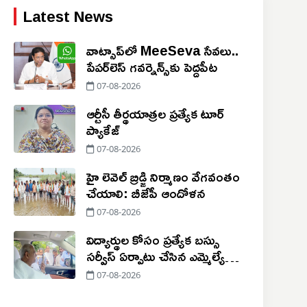
Latest News
వాట్సాప్‌లో MeeSeva సేవలు..
పేపర్‌లెస్ గవర్నెన్స్‌కు పెద్దపీట
07-08-2026
ఆర్టీసీ తీర్థయాత్రల ప్రత్యేక టూర్
ప్యాకేజ్
07-08-2026
హై లెవెల్ బ్రిడ్జి నిర్మాణం వేగవంతం
చేయాలి: బీజేపీ ఆందోళన
07-08-2026
విద్యార్థుల కోసం ప్రత్యేక బస్సు
సర్వీస్ ఏర్పాటు చేసిన ఎమ్మెల్యే
పోచారం
07-08-2026