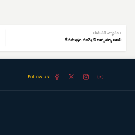
తదుపరి వ్యాసం ›
కేసముద్రం మార్కెట్ కార్యదర్శి బదిలీ
Follow us: