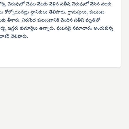
ొక్కి చెరువులో చేపల వేటకు వెళ్లిన సతీష్ చెరువులో వేసిన వలకు
ు కోల్పోయినట్లు స్థానికులు తెలిపారు. గ్రామస్తులు, కుటుంబ
ు తీశారు. నిరుపేద కుటుంబానికి చెందిన సతీష్ మృతితో
, ఇద్దరు కుమార్తెలు ఉన్నారు. ఘటనపై సమాచారం అందుకున్న
ుధాకర్ తెలిపారు.