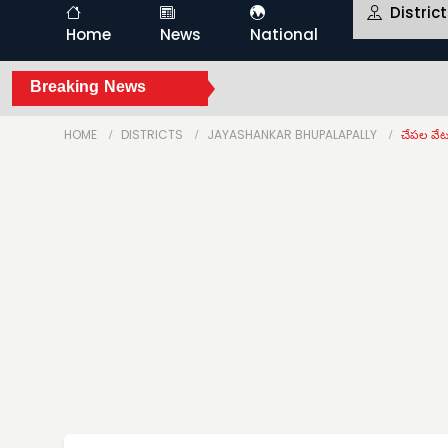
Distric
Home
News
National
Breaking News
HOME
DISTRICTS
JAYASHANKAR BHUPALAPALLY
చేపల వేట