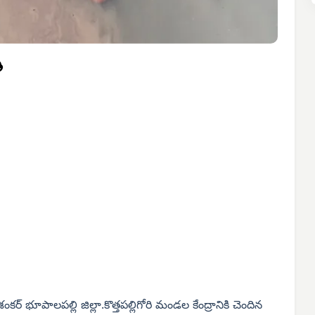
ి
ర్ భూపాలపల్లి జిల్లా.కొత్తపల్లిగోరి మండల కేంద్రానికి చెందిన