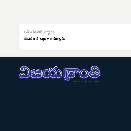
‹ మునుపటి వ్యాసం
యువజన విభాగం ఏర్పాటు