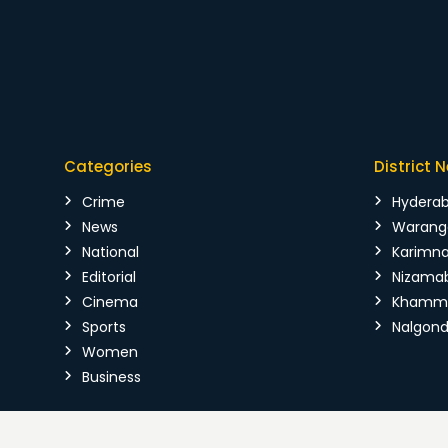
Categories
District 
Crime
Hydera
News
Warang
National
Karimn
Editorial
Nizama
Cinema
Kham
Sports
Nalgon
Women
Business
Copyright © 2