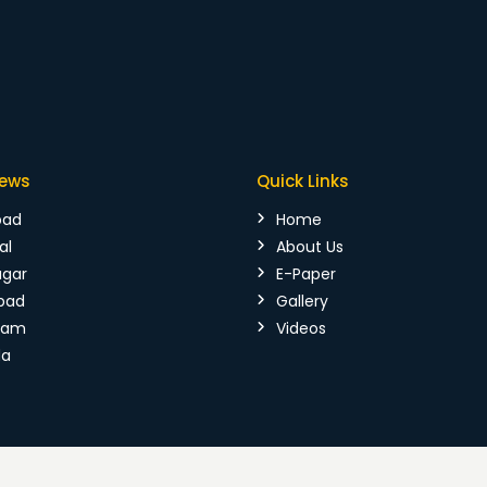
News
Quick Links
bad
Home
al
About Us
agar
E-Paper
bad
Gallery
mam
Videos
da
026 Vijaya Kranthi. All Rights Reserved.
Terms & Conditions
|
P