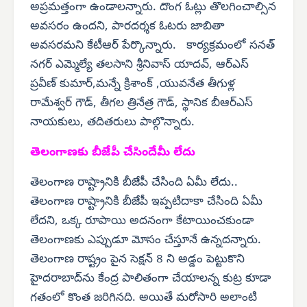
అప్రమత్తంగా ఉండాలన్నారు. దొంగ ఓట్లు తొలగించాల్సిన
అవసరం ఉందని, పారదర్శక ఓటరు జాబితా
అవసరమని కేటీఆర్ పేర్కొన్నారు. కార్యక్రమంలో సనత్
నగర్ ఎమ్మెల్యే తలసాని శ్రీనివాస్ యాదవ్, ఆర్‌ఎస్
ప్రవీణ్ కుమార్,మన్నే క్రిశాంక్ ,యువనేత తీగుళ్ల
రామేశ్వర్ గౌడ్, తీగల త్రినేత్ర గౌడ్, స్థానిక బీఆర్‌ఎస్
నాయకులు, తదితరులు పాల్గొన్నారు.
తెలంగాణకు బీజేపీ చేసిందేమీ లేదు
తెలంగాణ రాష్ట్రానికి బీజేపీ చేసింది ఏమీ లేదు..
తెలంగాణ రాష్ట్రానికి బీజేపీ ఇప్పటిదాకా చేసింది ఏమీ
లేదని, ఒక్క రూపాయి అదనంగా కేటాయించకుండా
తెలంగాణకు ఎప్పుడూ మోసం చేస్తూనే ఉన్నదన్నారు.
తెలంగాణ రాష్ట్రం పైన సెక్షన్ 8 ని అడ్డం పెట్టుకొని
హైదరాబాద్‌ను కేంద్ర పాలితంగా చేయాలన్న కుట్ర కూడా
గతంలో కొంత జరిగినది. అయితే మరోసారి అలాంటి