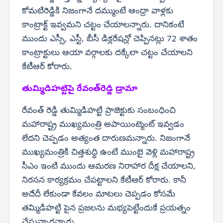
కోమటిరెడ్డికి నిజంగానే దమ్ముంటే ఆంధ్రా వాళ్లకు
కాంట్రాక్ట్ ఇవ్వమని చట్టం చేయాలన్నారు. దానికంటే
ముందు ఎస్సీ, ఎస్టీ, బీసీ డిక్లరేషన్లో చెప్పినట్లు 72 శాతం
కాంట్రాక్టులు ఆయా వర్గాలకు దక్కేలా చట్టం చేయాలని
కేటీఆర్ కోరారు.
తుమ్మిడిహట్టిపై రేవంత్‌రెడ్డి డ్రామా
రేవంత్ రెడ్డి తుమ్మిడిహట్టి ప్రాజెక్టుకు సంబంధించి
మహారాష్ట్ర ముఖ్యమంత్రి అపాయింట్మెంట్ ఇవ్వడం
లేదని చెప్పడం అత్యంత దారుణమన్నారు. నిజంగానే
ముఖ్యమంత్రికి చిత్తశుద్ధి ఉంటే ముంబై వెళ్లి మహారాష్ట్ర
సీఎం ఇంటి ముందు ఆమరణ నిరాహార దీక్ష చేయాలని,
నిరసన కార్యక్రమం చేపట్టాలని కేటీఆర్ కోరారు. కానీ
అదేదీ లేకుండా కేవలం మాటలు చెప్పడం కోసమే
తమ్మిడిహట్టి పైన ప్రజలను మభ్యపెట్టేందుకే ప్రయత్నం
చేస్తున్నారన్నారు.