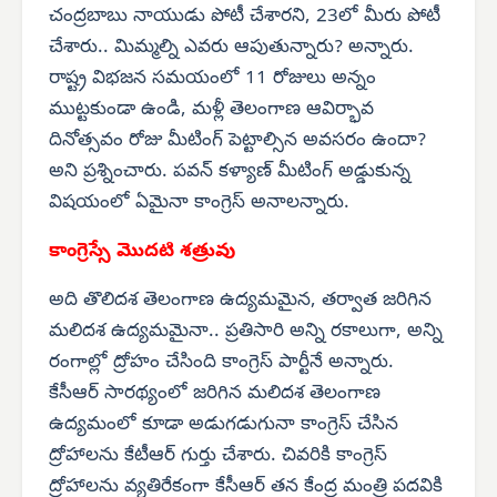
చంద్రబాబు నాయుడు పోటీ చేశారని, 23లో మీరు పోటీ
చేశారు.. మిమ్మల్ని ఎవరు ఆపుతున్నారు? అన్నారు.
రాష్ట్ర విభజన సమయంలో 11 రోజులు అన్నం
ముట్టకుండా ఉండి, మళ్లీ తెలంగాణ ఆవిర్భావ
దినోత్సవం రోజు మీటింగ్ పెట్టాల్సిన అవసరం ఉందా?
అని ప్రశ్నించారు. పవన్ కళ్యాణ్ మీటింగ్ అడ్డుకున్న
విషయంలో ఏమైనా కాంగ్రెస్ అనాలన్నారు.
కాంగ్రెస్సే మొదటి శత్రువు
అది తొలిదశ తెలంగాణ ఉద్యమమైన, తర్వాత జరిగిన
మలిదశ ఉద్యమమైనా.. ప్రతిసారి అన్ని రకాలుగా, అన్ని
రంగాల్లో ద్రోహం చేసింది కాంగ్రెస్ పార్టీనే అన్నారు.
కేసీఆర్ సారథ్యంలో జరిగిన మలిదశ తెలంగాణ
ఉద్యమంలో కూడా అడుగడుగునా కాంగ్రెస్ చేసిన
ద్రోహాలను కేటీఆర్ గుర్తు చేశారు. చివరికి కాంగ్రెస్
ద్రోహాలను వ్యతిరేకంగా కేసీఆర్ తన కేంద్ర మంత్రి పదవికి