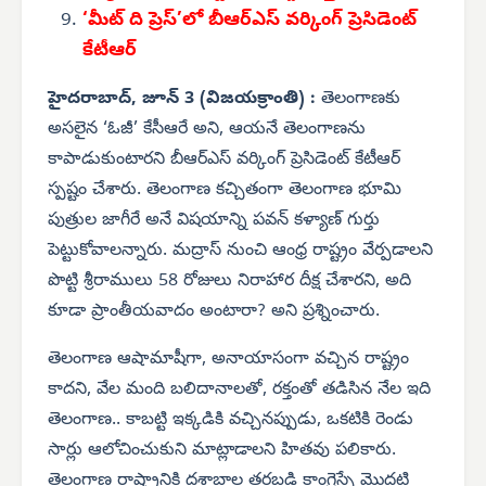
‘మీట్ ది ప్రెస్’లో బీఆర్‌ఎస్ వర్కింగ్ ప్రెసిడెంట్
కేటీఆర్
హైదరాబాద్, జూన్ 3 (విజయక్రాంతి) :
తెలంగాణకు
అసలైన ‘ఓజీ’ కేసీఆరే అని, ఆయనే తెలంగాణను
కాపాడుకుంటారని బీఆర్‌ఎస్ వర్కింగ్ ప్రెసిడెంట్ కేటీఆర్
స్పష్టం చేశారు. తెలంగాణ కచ్చితంగా తెలంగాణ భూమి
పుత్రుల జాగీరే అనే విషయాన్ని పవన్ కళ్యాణ్ గుర్తు
పెట్టుకోవాలన్నారు. మద్రాస్ నుంచి ఆంధ్ర రాష్ట్రం వేర్పడాలని
పొట్టి శ్రీరాములు 58 రోజులు నిరాహార దీక్ష చేశారని, అది
కూడా ప్రాంతీయవాదం అంటారా? అని ప్రశ్నించారు.
తెలంగాణ ఆషామాషీగా, అనాయాసంగా వచ్చిన రాష్ట్రం
కాదని, వేల మంది బలిదానాలతో, రక్తంతో తడిసిన నేల ఇది
తెలంగాణ.. కాబట్టి ఇక్కడికి వచ్చినప్పుడు, ఒకటికి రెండు
సార్లు ఆలోచించుకుని మాట్లాడాలని హితవు పలికారు.
తెలంగాణ రాష్ట్రానికి దశాబ్దాల తరబడి కాంగ్రెస్సే మొదటి