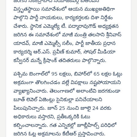
జరిగిన సికింద్రాబాద్ నియోజకవర్గ బీఆర్‌ఎస్
విస్తృతస్థాయి సమావేశంలో ఆయన ముఖ్యఅతిథిగా
పాల్గొని పార్టీ నాయకులు, కార్యకర్తలకు దిశా నిర్దేశం
చేశారు. స్థానిక ఎమ్మెల్యే టీ. పద్మారావుగౌడ్ అధ్యక్షతన
జరిగిన ఈ సమావేశంలో మాజీ మంత్రి తలసాని శ్రీనివాస్
యాదవ్, మాజీ ఎమ్మెల్సీ సలీం, పార్టీ జాతీయ ప్రధాన
కార్యదర్శి ఆర్.ఎస్. ప్రవీణ్ కుమార్, సోషల్ మీడియా
కన్వీనర్ మన్నే క్రిషాంక్ తదితరులు పాల్గొన్నారు.
పశ్చిమ బెంగాల్‌లో 95 లక్షలు, బిహార్‌లో 65 లక్షల ఓట్లు
అక్రమంగా తొలగించడం వల్లే విపక్షాలు నష్టపోయాయని
వ్యాఖ్యానించారు. తెలంగాణలో అలాంటివి జరగకుండా
బూత్ లెవెల్ ఏజెంట్లు సైనికుల్లా పనిచేయాలని
పిలుపునిచ్చారు. జూన్ 25 నుంచి జూలై 24 వరకు
అధికారులు వస్తారని, ప్రతీఒక్కరికి ఓటు
కల్పించాలన్నారు. గత ఎన్నికల్లో జూబ్లీహిల్స్ పరిధిలో
జరిగిన ఓట్ల అక్రమాలను కేటీఆర్ ప్రస్తావించారు.