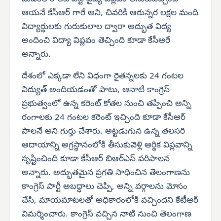
ఆయనే కేసీఆర్ గారే అని, చివరికి ఆరున్నర లక్షల మంది
విద్యార్థులకు గురుకులాల ద్వారా అద్భుత విద్య
అందించి విద్యా విప్లవం తెచ్చింది కూడా కేసీఆరే
అన్నారు.
దేశంలో ఎక్కడా లేని విధంగా రైతన్నలకు 24 గంటల
విద్యుత్ అందియడంతో పాటు, ఆనాటి కాంగ్రెస్
ప్రభుత్వంలో ఉన్న కరెంట్ కోతల నుంచి తప్పించి అన్ని
రంగాలకు 24 గంటల కరెంట్ ఇచ్చింది కూడా కేసీఆర్
పాలనే అని గుర్తు చేశారు. అట్టడుగున ఉన్న తలసరి
ఆదాయాన్ని అగ్రస్థానంలోకి తీసుకువెళ్లి ఆర్థిక విప్లవాన్ని
సృష్టించింది కూడా కేసీఆర్ బిఆర్‌ఎస్ పరిపాలన
అన్నారు. అద్భుతమైన ప్రగతి సాధించిన తెలంగాణను
కాంగ్రెస్ పార్టీ అబద్ధాలు చెప్పి, అన్ని వర్గాలను మోసం
చేసి, మాయమాటలతో అధికారంలోకి వచ్చిందని కేటీఆర్
విమర్శించారు. కాంగ్రెస్ వచ్చిన నాటి నుంచి తెలంగాణ