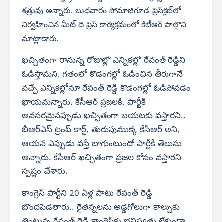
శత్రువు అన్నారు. బుధవారం సోమాజిగూడ ప్రెస్‌క్లబ్‌లో
నిర్వహించిన మీట్ ది ప్రెస్ కార్యక్రమంలో కేటీఆర్ పాల్గొని
మాట్లాడారు.
ఖచ్చితంగా రానున్న రోజుల్లో ఎన్నికల్లో రేవంత్ రెడ్డిని
ఓడిస్తామని, గతంలో కొడంగల్లో ఓడించిన తీరుగానే
వచ్చే ఎన్నికల్లోనూ రేవంత్ రెడ్డి కొడంగల్లో ఓడిపోవడం
ఖాయమన్నారు. కేసీఆర్ ప్రజలకి, పార్టీకి
అవసరమైనప్పుడు ఖచ్చితంగా బయటకు వస్తారని..
బీఆర్‌ఎస్ ట్రంప్ కార్డ్, తురుపుముక్క కేసీఆర్ అని,
ఆయన ఎప్పుడు వస్తే బాగుంటుందో పార్టీకి తెలుసు
అన్నారు. కేసీఆర్ ఖచ్చితంగా ప్రజల కోసం వస్తారని
స్పష్టం చేశారు.
కాంగ్రెస్ పార్టీని 20 ఏళ్ల పాటు రేవంత్ రెడ్డి
బొందపెడతారు.. రైతన్నలను అడ్డగోలుగా కాల్చుకు
తింటున్న రేవంత్ రెడ్డి కాంగ్రెస్‌కు భవిష్యత్తు లేకుండా