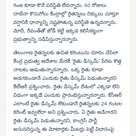
గింజ కూడా కొనే పరిస్థితి లేదన్నారు. 60 రోజులు
దాటినా కొనుగోలు కేంద్రాల్లో రైతన్నలు దిక్కులు చూస్తూ
వర్షానికి ధాన్యాన్ని నష్టపోతున్న పరిస్థితి ఉన్నదన్నారు.
మోదీ, రేవంత్‌తో జోడీ కట్టి ఇక్కడ కలిసికట్టుగా
ప్రభుత్వాన్ని నడిపిస్తున్నారన్నారు.
తెలంగాణ రైతన్నలకు ఉచిత కరెంటును దూరం చేసేలా
కేంద్ర ప్రభుత్వ ఆదేశాల మేరకే ’రైతు డిస్కమ్’ పేరిట కొత్త
నాటకం ఆడుతున్నారన్నారు. ఒక్క రైతు కూడా
అడగకుండానే ఎందుకు రైతు డిస్కమ్ పెడుతున్నారని
కేటీఆర్ ప్రశ్నించారు. రైతు డిస్కమ్ దేశంలో ఎక్కడా లేని
విధంగా ఇక్కడే ఎందుకు ప్రారంభిస్తున్నారన్నారు. కేసీఆర్
ఎలాంటి రైతు డిస్కమ్ లేకుండానే రైతన్నలకు 24 గంటల
కరెంట్ ఇవ్వలేదా అని ప్రశ్నించారు. ఏ రైతు అడిగారని
రైతు డిస్కమ్ పెడుతున్నారని, కాంగ్రెస్ పార్టీ
అనుసరిస్తున్న ఈ మోటార్లకు మీటర్లు పెట్టే విధానంపై