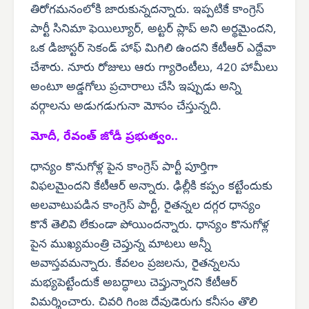
తిరోగమనంలోకి జారుకున్నదన్నారు. ఇప్పటికే కాంగ్రెస్
పార్టీ సినిమా ఫెయిల్యూర్, అట్టర్ ప్లాప్ అని అర్థమైందని,
ఒక డిజాస్టర్ సెకండ్ హాఫ్ మిగిలి ఉందని కేటీఆర్ ఎద్దేవా
చేశారు. నూరు రోజులు ఆరు గ్యారెంటీలు, 420 హామీలు
అంటూ అడ్డగోలు ప్రచారాలు చేసి ఇప్పుడు అన్ని
వర్గాలను అడుగడుగునా మోసం చేస్తున్నది.
మోదీ, రేవంత్ జోడీ ప్రభుత్వం..
ధాన్యం కొనుగోళ్ల పైన కాంగ్రెస్ పార్టీ పూర్తిగా
విఫలమైందని కేటీఆర్ అన్నారు. ఢిల్లీకి కప్పం కట్టేందుకు
అలవాటుపడిన కాంగ్రెస్ పార్టీ, రైతన్నల దగ్గర ధాన్యం
కొనే తెలివి లేకుండా పోయిందన్నారు. ధాన్యం కొనుగోళ్ల
పైన ముఖ్యమంత్రి చెప్తున్న మాటలు అన్నీ
అవాస్తవమన్నారు. కేవలం ప్రజలను, రైతన్నలను
మభ్యపెట్టేందుకే అబద్ధాలు చెప్తున్నారని కేటీఆర్
విమర్శించారు. చివరి గింజ దేవుడెరుగు కనీసం తొలి