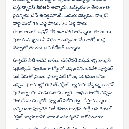
చేస్తున్నారని కేటీఆర్ అన్నారు. ఖచ్చితంగా తెలంగాణ
రైతన్నలు చేసే ఉద్యమానికి, ఎదురుదెబ్బకు.. కాంగ్రెస్
పార్టీ మరో 15 ఏళ్ల పాటు, 20 ఏళ్ల పాటు
తెలంగాణలో
అడ్రస్ లేకుండా పోతుందన్నారు. తెలంగాణ
ప్రజలకి ఎప్పుడు ఏ విధంగా ఉద్యమం చేయాలో, బుద్ధి
చెప్పాలో తెలుసు అని కేటీఆర్ అన్నారు.
ఫ్యూచర్ సిటీ అనేదే అసలు లేనేలేదనే విషయాన్ని కాంగ్రెస్
ప్రభుత్వమే స్వయంగా కోర్టులో చెప్పిందని, ఒకవేళ ఫ్యూచర్
సిటీ పేరుతో ప్రజలు ఫార్మా సిటీ కోసం, పరిశ్రమల కోసం
ఇచ్చిన భూముల్లో రియల్ ఎస్టేట్ వ్యాపారం చేస్తున్న కాంగ్రెస్
ప్రయత్నాలను ఎండగడతామన్నారు. అధికారంలోకి వచ్చిన
వెంటనే ముమ్మాటికీ ఫ్యూచర్ సిటీని రద్దు చేస్తామన్నారు.
ఖచ్చితంగా ఫ్యూచర్ సిటీ కేవలం కాంగ్రెస్ పార్టీ తన రియల్
ఎస్టేట్ వ్యాపారానికి వాడుకుంటున్నదని ఆరోపించారు.