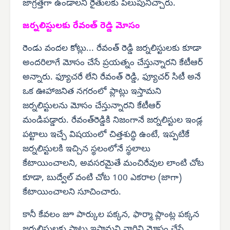
జాగ్రత్తగా ఉండాలని రైతులకు పిలుపునిచ్చారు.
జర్నలిస్టులకు రేవంత్ రెడ్డి మోసం
రెండు వందల కోట్లు... రేవంత్ రెడ్డి జర్నలిస్టులకు కూడా
అందరిలాగే మోసం చేసే ప్రయత్నం చేస్తున్నారని కేటీఆర్
అన్నారు. ఫ్యూచరే లేని రేవంత్ రెడ్డి, ఫ్యూచర్ సిటీ అనే
ఒక ఊహాజనిత నగరంలో ప్లాట్లు ఇస్తామని
జర్నలిస్టులను మోసం చేస్తున్నారని కేటీఆర్
మండిపడ్డారు. రేవంత్‌రెడ్డికి నిజంగానే జర్నలిస్టుల ఇండ్ల
పట్టాలు ఇచ్చే విషయంలో చిత్తశుద్ధి ఉంటే, ఇప్పటికే
జర్నలిస్టులకి ఇచ్చిన స్థలంలోనే స్థలాలు
కేటాయించాలని, అవసరమైతే మంచిరేవుల లాంటి చోట
కూడా, బుద్వేల్ వంటి చోట 100 ఎకరాల (జాగా)
కేటాయించాలని సూచించారు.
కానీ కేవలం జూ పార్కుల పక్కన, ఫార్మా ప్లాంట్ల పక్కన
జర్నలిస్టులకు ప్లాట్లు ఇస్తామని వారిని మోసం చేసే