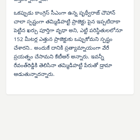
ఒకప్పుడు కాంగ్రెస్ సీఎంగా ఉన్న పృథ్వీరాజ్ చౌహాన్
చాలా స్పష్టంగా తమ్మిడిహట్టి ప్రాజెక్టు పైన ఇప్పటిదాకా
పెట్టిన ఖర్చు పూర్తిగా వృథా అని, ఎట్టి పరిస్థితులలోనూ
152 మీటర్ల ఎత్తున ప్రాజెక్టుకు ఒప్పుకోమని స్పష్టం
చేశారని.. అందుకే దానికి ప్రత్యామ్నాయంగా వేరే
ప్రయత్నం చేసామని కేటీఆర్ అన్నారు. ఇవన్నీ
రేవంత్‌రెడ్డికి తెలిసినా తమ్మిడిహట్టి పేరుతో డ్రామా
ఆడుతున్నారన్నారు.