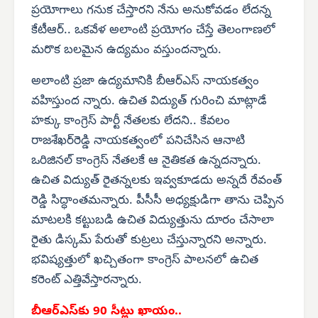
ప్రయోగాలు గనుక చేస్తారని నేను అనుకోవడం లేదన్న
కేటీఆర్.. ఒకవేళ అలాంటి ప్రయోగం చేస్తే తెలంగాణలో
మరొక బలమైన ఉద్యమం వస్తుందన్నారు.
అలాంటి ప్రజా ఉద్యమానికి బీఆర్‌ఎస్ నాయకత్వం
వహిస్తుంద న్నారు. ఉచిత విద్యుత్ గురించి మాట్లాడే
హక్కు కాంగ్రెస్ పార్టీ నేతలకు లేదని.. కేవలం
రాజశేఖర్‌రెడ్డి నాయకత్వంలో పనిచేసిన ఆనాటి
ఒరిజినల్ కాంగ్రెస్ నేతలకే ఆ నైతికత ఉన్నదన్నారు.
ఉచిత విద్యుత్ రైతన్నలకు ఇవ్వకూడదు అన్నదే రేవంత్
రెడ్డి సిద్ధాంతమన్నారు. పీసీసీ అధ్యక్షుడిగా తాను చెప్పిన
మాటలకి కట్టుబడి ఉచిత విద్యుత్తును దూరం చేసాలా
రైతు డిస్కమ్ పేరుతో కుట్రలు చేస్తున్నారని అన్నారు.
భవిష్యత్తులో ఖచ్చితంగా కాంగ్రెస్ పాలనలో ఉచిత
కరెంట్ ఎత్తివేస్తారన్నారు.
బీఆర్‌ఎస్‌కు 90 సీట్లు ఖాయం..