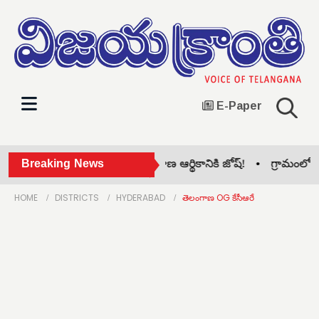
E-Paper
ో ఆధ్యాత్మిక శోభ •
Breaking News
తెలంగాణ ఆర్థికానికి జోష్! •
గ్రామంలో పారిశుద్ధ్
HOME
DISTRICTS
HYDERABAD
తెలంగాణ OG కేసీఆరే