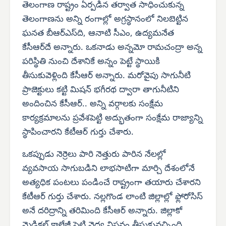
తెలంగాణ రాష్ట్రం ఏర్పడిన తర్వాత సాధించుకున్న
తెలంగాణను అన్ని రంగాల్లో అగ్రస్థానంలో నిలబెట్టిన
ఘనత బీఆర్‌ఎస్‌ది, ఆనాటి సీఎం, ఉద్యమనేత
కేసీఆర్‌దే అన్నారు. ఒకనాడు అన్నమో రామచంద్రా అన్న
పరిస్థితి నుంచి దేశానికే అన్నం పెట్టే స్థాయికి
తీసుకువెళ్లింది కేసీఆర్ అన్నారు. మరోవైపు సాగునీటి
ప్రాజెక్టులు కట్టి మిషన్ భగీరథ ద్వారా తాగునీటిని
అందించిన కేసీఆర్.. అన్ని వర్గాలకు సంక్షేమ
కార్యక్రమాలను ప్రవేశపెట్టి అద్భుతంగా సంక్షేమ రాజ్యాన్ని
స్థాపించారని కేటీఆర్ గుర్తు చేశారు.
ఒకప్పుడు నెర్రెలు పారి నెత్తురు పారిన నేలల్లో
వ్యవసాయ సాగుబడిని లాభసాటిగా మార్చి దేశంలోనే
అత్యధిక పంటలు పండించే రాష్ట్రంగా తయారు చేశారని
కేటీఆర్ గుర్తు చేశారు. నల్లగొండ లాంటి జిల్లాల్లో ఫ్లోరోసిస్
అనే దరిద్రాన్ని తరిమింది కేసీఆర్ అన్నారు. జిల్లాకో
మెడికల్ కాలేజీ పెట్టి వైద్య విప్లవం తీసుకువచ్చింది