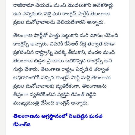
రాజీనామా చేయడం నుంచి మొదలుకొని అనేకసార్లు
ఉప ఎన్నికలకు వెళ్లి మరి కాంగ్రెస్ పార్టీకి తెలంగాణ
ప్రజల మనోభావాలను తెలియజేశారని అన్నారు.
తెలంగాణ పార్టీతో పొత్తు పెట్టుకొని మరి మోసం చేసింది
కాంగ్రెస్సే అన్నారు. చివరికి కేసీఆర్ దీక్ష తర్వాత కూడా
ప్రకటించిన రాష్ట్రాన్ని వెనక్కి తీసుకొని, వందల మంది
తెలంగాణ బిడ్డల ప్రాణాలు బలికొన్నది కాంగ్రెస్సే అని
గుర్తు చేశారు. తెలంగాణ రాష్ట్రం ఏర్పడిన తర్వాత
అధికారంలోకి వచ్చిన కాంగ్రెస్ పార్టీ మళ్లీ తెలంగాణ
ప్రజల మనోభావాలకు వ్యతిరేకంగా, తెలంగాణను
తీవ్రంగా వ్యతిరేకించిన వ్యక్తిని రేవంత్ రెడ్డిని
ముఖ్యమంత్రి చేసింది కాంగ్రెస్ అన్నారు.
తెలంగాణను అగ్రస్థానంలో
నిలబెట్టిన ఘనత
కేసీఆర్‌ది