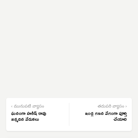
‹ మునుపటి వ్యాసం
తదుపరి వ్యాసం ›
ఘనంగా హరీష్ రావు
ఇండ్ల గణన వేగంగా పూర్తి
జన్మదిన వేడుకలు
చేయాలి