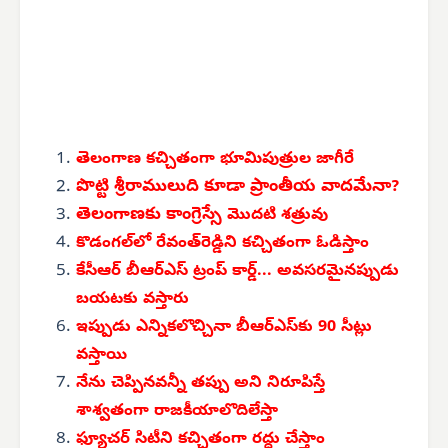
తెలంగాణ కచ్చితంగా భూమిపుత్రుల జాగీరే
పొట్టి శ్రీరాములుది కూడా ప్రాంతీయ వాదమేనా?
తెలంగాణకు కాంగ్రెస్సే
మొదటి శత్రువు
కొడంగల్‌లో రేవంత్‌రెడ్డిని కచ్చితంగా ఓడిస్తాం
కేసీఆర్ బీఆర్‌ఎస్
ట్రంప్ కార్డ్... అవసరమైనప్పుడు
బయటకు వస్తారు
ఇప్పుడు ఎన్నికలొచ్చినా
బీఆర్‌ఎస్‌కు 90 సీట్లు
వస్తాయి
నేను చెప్పినవన్నీ తప్పు అని నిరూపిస్తే
శాశ్వతంగా
రాజకీయాలొదిలేస్తా
ఫ్యూచర్ సిటీని కచ్చితంగా రద్దు చేస్తాం