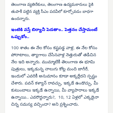
తెలంగాణ వ్యతిరేకులు, తెలంగాణ ఉద్యమకారులు పైకి
తుపాకీ పట్టిన వ్యక్తి సీఎం పదవీలో కూర్చోవడం బాధగా
ఉందన్నారు.
ఇంటికి వస్తే బిర్యానీ పెడతాం.. పెత్తనం చేస్తామంటే
ఒప్పుకోం..
100 శాతం ఈ నేల కోసం కష్టపడ్డ వాళ్ల, ఈ నేల కోసం
పోరాటాలు, త్యాగాలు చేసినవాళ్ల నెత్తురుతో తడిచిన
నేల ఇది అన్నారు. ముమ్మాటికీ తెలంగాణ ఈ భూమి
పుత్రులు, ఇక్కడున్న నాలుగు కోట్ల మంది జాగీరే,
ఇందులో ఎవరికీ అనుమానం కూడా అక్కర్లేదని స్పష్టం
చేశారు. పవన్ కళ్యాన్ రావచ్చు, ఇక్కడే ఉండొచ్చు, మీ
కుటుంబాలు ఇక్కడే ఉన్నాయి, మీ వ్యాపారాలు ఇక్కడే
ఉన్నాయి.. ఎవరొద్దన్నారు?, 10, 12 ఏళ్లలో ఎక్కడైనా
చిన్న సమస్య వచ్చిందా? అని ప్రశ్నించారు.