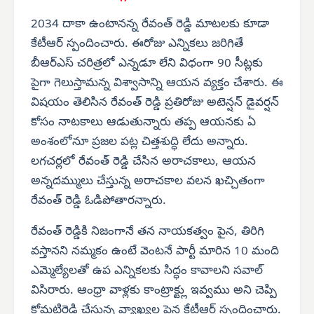
2034 దాకా ఉంటానన్న రేవంత్ రెడ్డి మాటలకు కూడా
కేటీఆర్ స్పందించారు. ఈరోజు ఎన్నికలు జరిగితే
బీఆర్‌ఎస్ చరిత్రలో ఎన్నడూ లేని విధంగా 90 సీట్లకు
పైగా గెలుస్తామన్న విశ్వాసాన్ని ఆయన వ్యక్తం చేశారు. ఈ
విషయం తెలిసిన రేవంత్ రెడ్డి ప్రతిరోజు అటెన్షన్ డైవర్షన్
కోసం నాటకాలు ఆడుతున్నారు తప్ప ఆయనకు ఏ
అంశంలోనూ ప్రజల పట్ల చిత్తశుద్ధి లేదు అన్నారు.
లగచర్లలో రేవంత్ రెడ్డి చేసిన అరాచకాలు, ఆయన
అన్నదమ్ములు చేస్తున్న అరాచకాల వలన ఖచ్చితంగా
రేవంత్ రెడ్డి ఓడిపోతారన్నారు.
రేవంత్ రెడ్డికి నిజంగానే తన నాయకత్వం పైన, తిరిగి
వస్తానని నమ్మకం ఉంటే వెంటనే పార్టీ మారిన 10 మంది
ఎమ్మెల్యేలతో ఉప ఎన్నికలకు సిద్ధం కావాలని సవాల్
విసిరారు. ఆంధ్రా వాళ్లకు కాంట్రాక్ట్లు ఇవ్వము అని చెప్పి
కోమటిరెడ్డి చేస్తున్న వ్యాఖ్యల పైన కేటీఆర్ స్పందించారు.