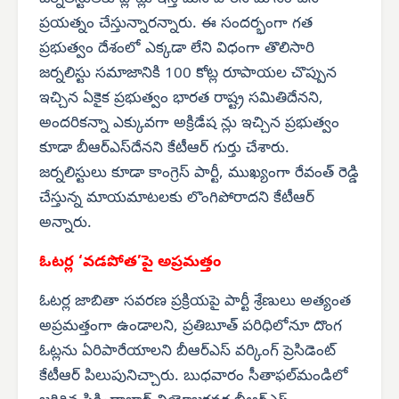
ప్రయత్నం చేస్తున్నారన్నారు. ఈ సందర్భంగా గత
ప్రభుత్వం దేశంలో ఎక్కడా లేని విధంగా తొలిసారి
జర్నలిస్టు సమాజానికి 100 కోట్ల రూపాయల చొప్పున
ఇచ్చిన ఏకైక ప్రభుత్వం భారత రాష్ట్ర సమితిదేనని,
అందరికన్నా ఎక్కువగా అక్రిడేష న్లు ఇచ్చిన ప్రభుత్వం
కూడా బీఆర్‌ఎస్‌దేనని కేటీఆర్ గుర్తు చేశారు.
జర్నలిస్టులు కూడా కాంగ్రెస్ పార్టీ, ముఖ్యంగా రేవంత్ రెడ్డి
చేస్తున్న మాయమాటలకు లొంగిపోరాదని కేటీఆర్
అన్నారు.
ఓటర్ల ‘వడపోత’పై అప్రమత్తం
ఓటర్ల జాబితా సవరణ ప్రక్రియపై పార్టీ శ్రేణులు అత్యంత
అప్రమత్తంగా ఉండాలని, ప్రతిబూత్ పరిధిలోనూ దొంగ
ఓట్లను ఏరిపారేయాలని బీఆర్‌ఎస్ వర్కింగ్ ప్రెసిడెంట్
కేటీఆర్ పిలుపునిచ్చారు. బుధవారం సీతాఫల్‌మండిలో