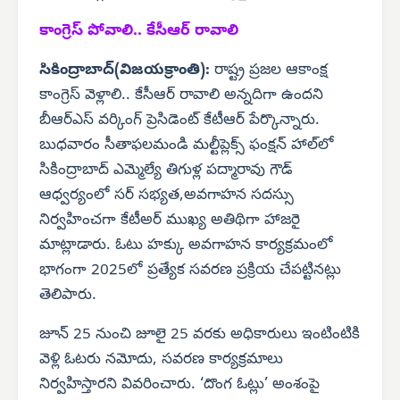
కాంగ్రెస్ పోవాలి.. కేసీఆర్ రావాలి
సికింద్రాబాద్(విజయక్రాంతి):
రాష్ట్ర ప్రజల ఆకాంక్ష
కాంగ్రెస్ వెళ్లాలి.. కేసీఆర్ రావాలి అన్నదిగా ఉందని
బీఆర్‌ఎస్ వర్కింగ్ ప్రెసిడెంట్ కేటీఆర్ పేర్కొన్నారు.
బుధవారం సీతాఫలమండి మల్టీప్లెక్స్ ఫంక్షన్ హాల్‌లో
సికింద్రాబాద్ ఎమ్మెల్యే తిగుళ్ల పద్మారావు గౌడ్
ఆధ్వర్యంలో సర్ సభ్యత,అవగాహన సదస్సు
నిర్వహించగా కేటీఅర్ ముఖ్య అతిథిగా హాజరై
మాట్లాడారు. ఓటు హక్కు అవగాహన కార్యక్రమంలో
భాగంగా 2025లో ప్రత్యేక సవరణ ప్రక్రియ చేపట్టినట్లు
తెలిపారు.
జూన్ 25 నుంచి జూలై 25 వరకు అధికారులు ఇంటింటికి
వెళ్లి ఓటరు నమోదు, సవరణ కార్యక్రమాలు
నిర్వహిస్తారని వివరించారు. ‘దొంగ ఓట్లు’ అంశంపై