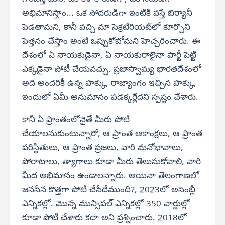
అభిమానిస్తాం... ఒక సోదరుడిగా ఇంటికి వస్తే బిర్యానీ
పెడతామని, కానీ వచ్చి మా సెక్రటేరియట్‌లో కూర్చొని
పెత్తనం చేస్తాం అంటే ఒప్పుకోబోమని హెచ్చరించారు. ఈ
దేశంలో ఏ నాయకుడైనా, ఏ నాయకురాలైనా పార్టీ పెట్టి
ఎక్కడైనా పోటీ చేయవచ్చు, ప్రజాస్వామ్య భారతదేశంలో
అది అందరికీ ఉన్న హక్కు, రాజ్యాంగం ఇచ్చిన హక్కు,
ఇందులో ఏమీ అనుమానం పడక్కర్లేదని స్పష్టం చేశారు.
కానీ ఏ ప్రాంతంలోనైతే మీరు పోటీ
చేయాలనుకుంటున్నారో, ఆ ప్రాంత ఆకాంక్షలు, ఆ ప్రాంత
పరిస్థితులు, ఆ ప్రాంత ప్రజలు, వారి మనోభావాలు,
పోరాటాలు, త్యాగాలు కూడా మీరు తెలుసుకోవాలి, వారి
మీద అభిమానం ఉండాలన్నారు. అయినా తెలంగాణలో
జనసేన కొత్తగా పోటీ చేసేదేముంది?, 2023లో అసెంబ్లీ
ఎన్నికల్లో. మొన్న మున్సిపల్ ఎన్నికల్లో 350 వార్డుల్లో
కూడా పోటీ చేశారు కదా అని ప్రశ్నించారు. 2018లో