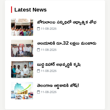
Latest News
జోగులాంబ సన్నిధిలో ఆధ్యాత్మిక శోభ
11-08-2026
ఆలయానికి రూ.32 లక్షలు మంజూరు
11-08-2026
బుద్ధ విహార్ అభివృద్ధికి కృషి
11-08-2026
తెలంగాణ ఆర్థికానికి జోష్!
11-08-2026