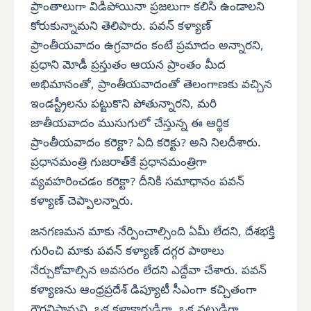
ప్రాంతాలుగా విడిపోయినా ప్రజలుగా కలిసి ఉండాలని
కోరుకున్నామని తెలిపారు. పవన్ కళ్యాణ్
ప్రాంతీయవాదం ఉగ్రవాదం కంటే ప్రమాదం అన్నారని,
ప్రధాని మోడీ ప్రస్తుతం ఆయన ప్రాంతం మీద
అభిమానంతో, ప్రాంతీయవాదంతో తెలంగాణకు వచ్చిన
ఇండస్ట్రీలను పట్టుకొని పోతున్నారని, మరి
జాతీయవాదం ముసుగులో చేస్తున్న ఈ ఆర్థిక
ప్రాంతీయవాదం కరెక్టా? ఏది కరెక్టు? అని నిలదీశారు.
ప్రధానమంత్రి గుజరాత్‌కే ప్రధానమంత్రిగా
వ్యవహరించడం కరెక్టా? దీనికి సమాధానం పవన్
కళ్యాణ్ చెప్పాలన్నారు.
జనగణమన మాకు నేర్పించాల్సింది ఏమీ లేదని, దేశభక్తి
గురించి మాకు పవన్ కళ్యాణ్ దగ్గర పాఠాలు
నేర్చుకోవాల్సిన అవసరం లేదని ఎద్దేవా చేశారు. పవన్
కళ్యాణను ఆంధ్రప్రదేశ్ డిప్యూటీ సీఎంగా కచ్చితంగా
గౌరవిస్తామని, ఒక కళాకారుడిగా, ఒక నటుడిగా