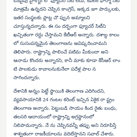
ఒకవైపు హైకోర్టు లో ఫ్యూచర్ సిటీ లేదు, కేవలం ఫార్మా సిటీ
మాత్రమే ఉన్నదని చెప్పిన కాంగ్రెస్, అక్కడ జూ పార్కులకు,
ఇతర సంస్థలకు ప్లాట్ల చొ ప్పున అమ్మాలని
చూస్తున్నదన్నారు. ఈ సం దర్భంగా ఫ్యూచర్ సిటీని
ఖచ్చితంగా రద్దు చేస్తామని కేటీఆర్ అన్నారు. దశాబ్ద కాలం
లో సుసంపన్నమైన తెలంగాణను ఆవిష్కరించామని
తెలిపారు. రాష్ట్రాన్ని పాలించే పటిమ మీకుందా అని
ఆనాడు కొందరు అన్నారని, కానీ మాకు కూడా కేసీఆర్ లాం
టి పాలకుడు కావాలనుకునేలా పదేళ్ల పాల న
సాగిందన్నారు.
దేశానికి అన్నం పెట్టే స్థాయికి తెలంగాణ ఎదిగిందని,
వ్యవసాయానికి 24 గంటల కరెంట్ ఇచ్చిన ఏకైక రా ష్ట్రం
తెలంగాణ అన్నారు. పెట్టుబడి సాయం కింద రైతు బంధు,
తలసరి ఆదాయంలో రాష్ట్రాన్ని అగ్రస్థానంలో
నిలిపామన్నారు. నే ను చెప్పినవన్నీ తప్పు అని నిరూపిస్తే
శాశ్వతంగా రాజకీయాలను వదిలేస్తానని సవాల్ చేశారు.