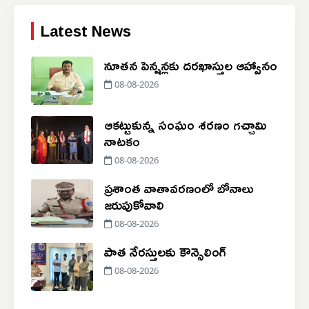
Latest News
నూతన పెన్షన్లకు దరఖాస్తుల ఆహ్వానం
08-08-2026
ఆకట్టుకున్న సంఘం శరణం గచ్చామి
నాటకం
08-08-2026
ప్రశాంత వాతావరణంలో బోనాలు
జరుపుకోవాలి
08-08-2026
పాత నేర‌స్తుల‌కు కౌన్సెలింగ్‌
08-08-2026