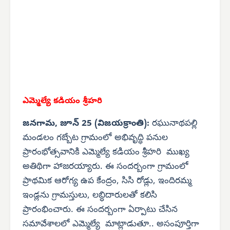
ఎమ్మెల్యే కడియం శ్రీహరి
జనగామ, జూన్ 25 (విజయక్రాంతి):
రఘునాథపల్లి
మండలం గబ్బేట గ్రామంలో అభివృద్ధి పనుల
ప్రారంభోత్సవానికి ఎమ్మెల్యే కడియం శ్రీహరి ముఖ్య
అతిథిగా హాజరయ్యారు. ఈ సందర్బంగా గ్రామంలో
ప్రాథమిక ఆరోగ్య ఉప కేంద్రం, సిసి రోడ్లు, ఇందిరమ్మ
ఇండ్లను గ్రామస్తులు, లబ్ధిదారులతో కలిసి
ప్రారంభించారు. ఈ సందర్బంగా ఏర్పాటు చేసిన
సమావేశాలలో ఎమ్మెల్యే మాట్లాడుతూ.. అసంపూర్తిగా