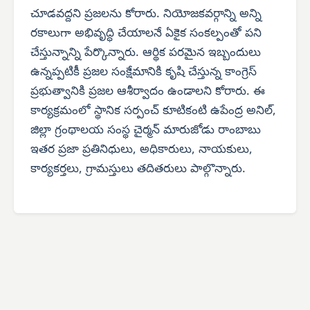
చూడవద్దని ప్రజలను కోరారు. నియోజకవర్గాన్ని అన్ని
రకాలుగా అభివృద్ధి చేయాలనే ఏకైక సంకల్పంతో పని
చేస్తున్నాన్ని పేర్కొన్నారు. ఆర్థిక పరమైన ఇబ్బందులు
ఉన్నప్పటికీ ప్రజల సంక్షేమానికి కృషి చేస్తున్న కాంగ్రెస్
ప్రభుత్వానికి ప్రజల ఆశీర్వాదం ఉండాలని కోరారు. ఈ
కార్యక్రమంలో స్థానిక సర్పంచ్ కూటికంటి ఉపేంద్ర అనిల్,
జిల్లా గ్రంథాలయ సంస్థ చైర్మన్ మారుజోడు రాంబాబు
ఇతర ప్రజా ప్రతినిధులు, అధికారులు, నాయకులు,
కార్యకర్తలు, గ్రామస్తులు తదితరులు పాల్గొన్నారు.