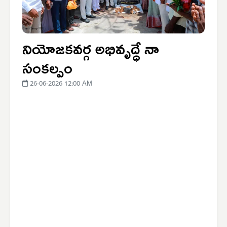
నియోజకవర్గ అభివృద్ధే నా
సంకల్పం
26-06-2026 12:00 AM