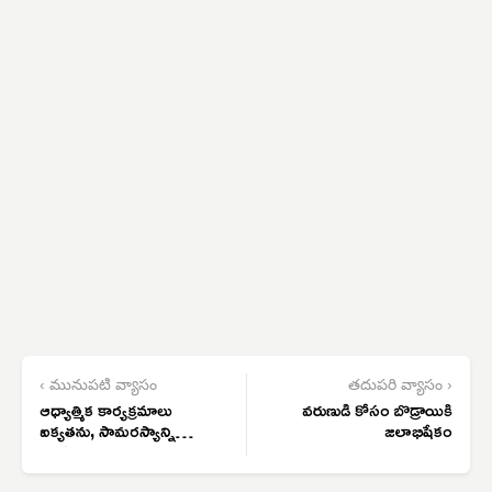
‹ మునుపటి వ్యాసం
తదుపరి వ్యాసం ›
ఆధ్యాత్మిక కార్యక్రమాలు
వరుణుడి కోసం బొడ్రాయికి
ఐక్యతను, సామరస్యాన్ని
జలాభిషేకం
పెంపొందిస్తాయి