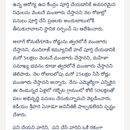
ఉన్న ఆరోగ్య ఉప కేంద్రం పూర్తి చేయడానికి అవసరమైన
నిధులను వెంటనే మంజూరు చేస్తానని నెల రోజుల్లో
పనులు పూర్తి చేసి ప్రజలకు అందుబాటులోకి
తీసుకురావాలని స్థానిక సర్పంచ్ ను ఆదేశించారు.
అలాగే కోమటిగూడెం రోడ్డును త్వరలోనే మంజూరు
చేస్తానని, ముదిరాజ్ కమ్యూనిటీ హల్ పూర్తి చేయడానికి
మరో 5లక్షలు వెంటనే మంజూరు చేస్తానని, మహిళా
సమాఖ్య భవనం కూడా త్వరలోనే మంజూరు చేస్తానని
తెలిపారు. నెల రోజులలోపు మరో 25లక్షల సిసి రోడ్లు
మంజూరు చేస్తానని అన్నారు. నేను ఎమ్మెల్యేగా ఎన్నికైన
ఈ రెండున్నర ఏళ్లలో గబ్బేట గ్రామంలో కోటి 50లక్షలతో
పలు అభివృద్ధి పనులు చేసుకున్నామని వెల్లడించారు.
కడియం శ్రీహరి ఏనాడూ అవినీతికి పాల్పడలేదని స్పష్టం
చేశారు.
పని చేయని వారిని, పని చేసే వారిని ఒకే రకంగా