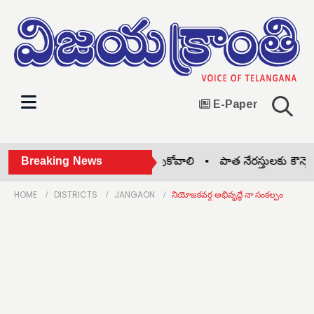
E-Paper
ంత వాతావరణంలో బోనాలు జరుపుకోవాలి •
Breaking News
పాత నేర‌స్తుల‌కు కౌన్సెలిం
HOME
DISTRICTS
JANGAON
నియోజకవర్గ అభివృద్ధే నా సంకల్పం