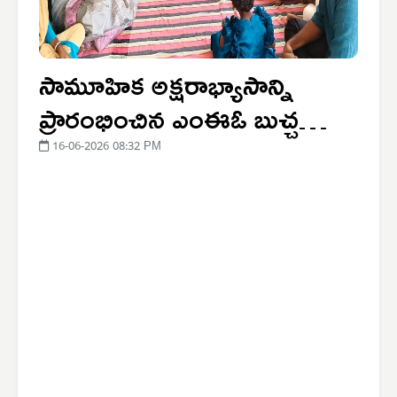
సామూహిక అక్షరాభ్యాసాన్ని
ప్రారంభించిన ఎంఈఓ బుచ్చ
నాయక్
16-06-2026 08:32 PM