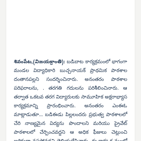
శివంపేట,(విజయక్రాంతి):
బడిబాట కార్యక్రమంలో భాగంగా
మండల విద్యాధికారి బుచ్చనాయక్ ప్రాథమిక పాఠశాల
దంతానపల్లని సందర్శించినారు. అనంతరం పాఠశాల
పరిఫరాలను, . తరగతి గదులను పరిశీలించినారు. ఆ
తర్వాత ఒకటవ తరగ విద్యారులకు సామూహిక అక్షరాభ్యాస
కార్యక్రమాన్ని ప్రారంభించారు. అనంతరం ఎంఈఓ
మాట్లాడుతూ... బడిఈడు పిల్లలందరు ప్రభుత్వ పాఠశాలలో
చేరి నాణ్యమైన విద్యను పొందాలని మరియు ప్రైవేట్
పాఠశాలలో చేర్పించవద్దని ఆ అధిక ఫీజులు చెట్లుంచి