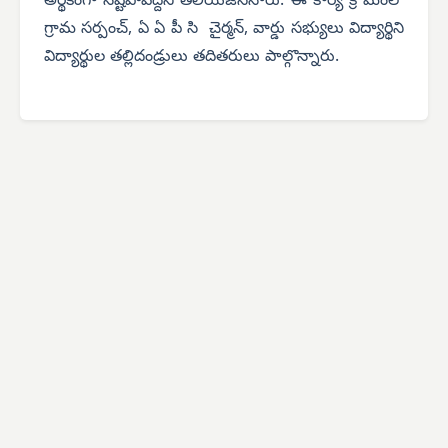
అర్థికంగా నష్టపోవద్దని తెలియజేసినారు. ఈ కార్య క్ర మంలో
గ్రామ సర్పంచ్, ఏ ఏ పీ సి చైర్మన్, వార్డు సభ్యులు విద్యార్థిని
విద్యార్థుల తల్లిదండ్రులు తదితరులు పాల్గొన్నారు.