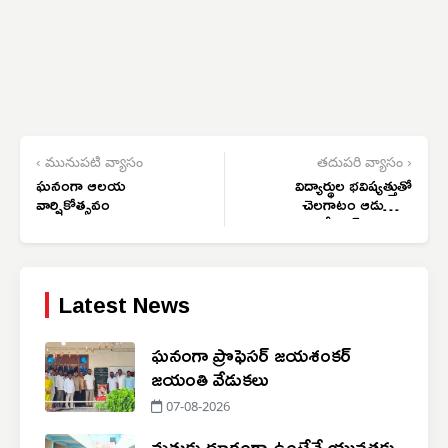
‹ మునుపటి వ్యాసం
తదుపరి వ్యాసం ›
ఘనంగా ఆలయ
విద్యార్థుల భవిష్యత్తుతో
వార్షికోత్సవం
చెలగాటం ఆడుతున్న
రేవంత్ ప్రభుత్వం
Latest News
ఘనంగా ప్రొఫెసర్ జయశంకర్
జయంతి వేడుకలు
07-08-2026
మత్తుకు దూరంగా ఉంటేనే యువతకు