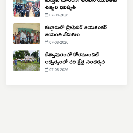
ఉజ్వల భవిష్యత్
07-08-2026
కల్లూరులో ప్రొఫెసర్ జయశంకర్
జయంతి వేడుకలు
07-08-2026
కేశ్వాపురంలో కోరమాండల్
ఆధ్వర్యంలో వరి క్షేత్ర సందర్శన
07-08-2026