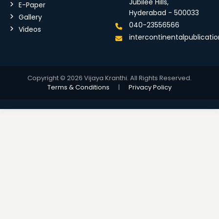
Jubilee Hills,
E-Paper
Hyderabad - 500033
Gallery
040-23556566
Videos
intercontinentalpublicat
Copyright © 2026 Vijaya Kranthi. All Rights Reserved.
Terms & Conditions
|
Privacy Policy