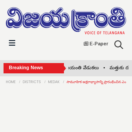
E-Paper
ఘనంగా ప్రొఫెసర్ జయశంకర్ జయంతి వేడుకలు •
Breaking News
మత్తుకు దూరంగ
HOME
DISTRICTS
MEDAK
సామూహిక అక్షరాభ్యాసాన్ని ప్రారంభించిన ఎంఈ