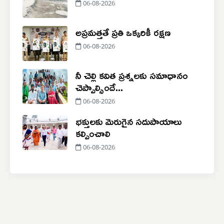
06-08-2026
అప్రమత్తతే ప్రతి ఒక్కరికీ రక్షణ
06-08-2026
నీ చెల్లి కవిత ప్రశ్నలకు సమాధానం
చెప్పాల్సిందే...
06-08-2026
భక్తులకు మెరుగైన సదుపాయాలు
కల్పించాలి
06-08-2026