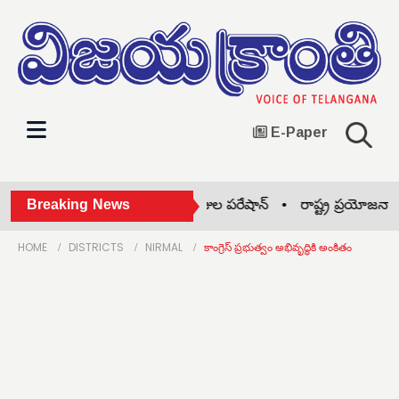
E-Paper
అనలాగ్ పనీర్‌పై బ్యాన్ •
Breaking News
ఫీజుల పరేషాన్ •
రాష్ట్ర ప్రయోజనాలు 
HOME
DISTRICTS
NIRMAL
కాంగ్రెస్ ప్రభుత్వం అభివృద్ధికి అంకితం