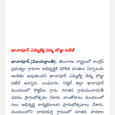
ఖానాపూర్ ఎమ్మెల్యే
వెడ్మ
బొజ్జు పటేల్
ఖానాపూర్,(విజయక్రాంతి):
తెలంగాణ రాష్ట్రంలో కాంగ్రెస్
ప్రభుత్వం గ్రామాల అభివృద్ధికి మౌలిక వసతుల ఏర్పాటుకు
వెడ్మ
అంకితం అవుతుందని ఖానాపూర్ ఎమ్మెల్యే
బొజ్జు
పటేల్ అన్నారు. బుధవారం నిర్మల్ జిల్లా ఖానాపూర్
మండలంలో కొత్తపేట గ్రామ నూతన గ్రామపంచాయతీ
భవనం ప్రారంభోత్సవం చేశారు. దాంతోపాటు మండలంలో
పలు అభివృద్ధి కార్యక్రమాలకు ప్రారంభోత్సవాలు చేశారు.
మండలంలోని బాదనకుర్తి గ్రామంలో నూతన పాఠశాల