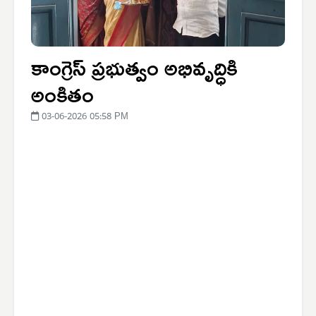
కాంగ్రెస్ ప్రభుత్వం అభివృద్ధికి
అంకితం
03-06-2026 05:58 PM