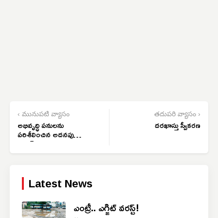
‹ మునుపటి వ్యాసం
తదుపరి వ్యాసం ›
అభివృద్ధి పనులను
దరఖాస్తు స్వీకరణ
పరిశీలించిన అదనపు
కలెక్టర్ చంద్రయ్య
Latest News
ఎంట్రీ.. ఎగ్జిట్ వరస్ట్!