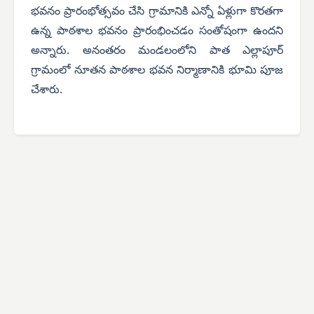
భవనం ప్రారంభోత్సవం చేసి గ్రామానికి ఎన్నో ఏళ్లుగా కొరతగా
ఉన్న పాఠశాల భవనం ప్రారంభించడం సంతోషంగా ఉందని
అన్నారు. అనంతరం మండలంలోని పాత ఎల్లాపూర్
గ్రామంలో నూతన పాఠశాల భవన నిర్మాణానికి భూమి పూజ
చేశారు.