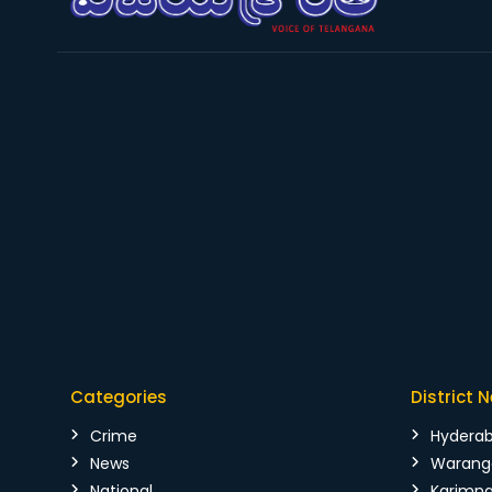
Categories
District 
Crime
Hydera
News
Warang
National
Karimn