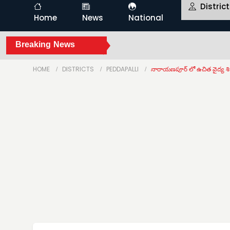
Distric
Home
News
National
Breaking News
HOME
DISTRICTS
PEDDAPALLI
నారాయణపూర్ లో ఉచిత వైద్య శి