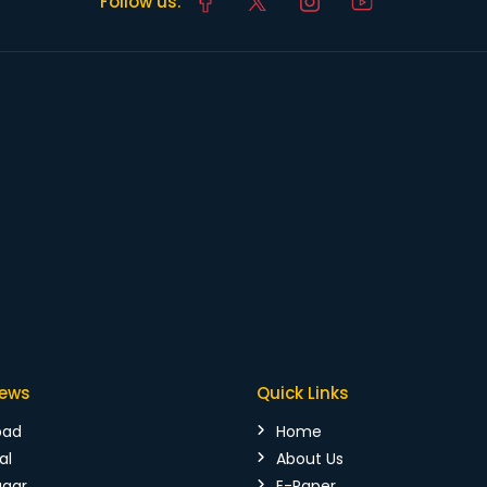
Follow us:
News
Quick Links
bad
Home
al
About Us
agar
E-Paper