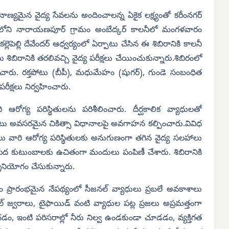
 నాణ్యమైన వైద్య సేవలను అందించాలన్న ఏకైక లక్ష్యంతో కరీంనగర్
లంలోని నారాయణపూర్ గ్రామం అంబేద్కర్ కాలనీలో మంగళవారం
్లెపెల్లి దేవేందర్ ఆధ్వర్యంలో ఏర్పాటు చేసిన ఈ శిబిరానికి కాలనీ
ు శిబిరానికి తరలివచ్చి వైద్య పరీక్షలు చేయించుకున్నారు.శిబిరంలో
చారు. రక్తపోటు (బీపీ), మధుమేహం (షుగర్), గుండె సంబంధిత
క్షలు నిర్వహించారు.
వారి ఆరోగ్య పరిస్థితులను పరిశీలించారు. దీర్ఘకాలిక వ్యాధులతో
టు అవసరమైన చికిత్సా విధానాలపై అవగాహన కల్పించారు.వివిధ
ులు వారి ఆరోగ్య పరిస్థితులకు అనుగుణంగా తగిన వైద్య సలహాలు
 పేద కుటుంబాలకు ఉచితంగా మందులు పంపిణీ చేశారు. శిబిరానికి
నియోగం చేసుకున్నారు.
లం ప్రారంభమైన నేపథ్యంలో సీజనల్ వ్యాధులు ప్రబలే అవకాశాలు
 జ్వరాలు, టైఫాయిడ్ వంటి వ్యాధుల పట్ల ప్రజలు అప్రమత్తంగా
, ఇంటి పరిసరాల్లో నీరు నిల్వ ఉండకుండా చూడడం, వ్యక్తిగత