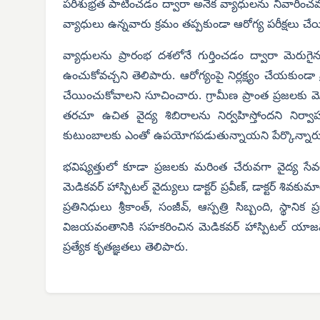
పరిశుభ్రత పాటించడం ద్వారా అనేక వ్యాధులను నివారించవ
వ్యాధులు ఉన్నవారు క్రమం తప్పకుండా ఆరోగ్య పరీక్షలు చ
వ్యాధులను ప్రారంభ దశలోనే గుర్తించడం ద్వారా మెర
ఉంచుకోవచ్చని తెలిపారు. ఆరోగ్యంపై నిర్లక్ష్యం చేయకుండా ప
చేయించుకోవాలని సూచించారు.
గ్రామీణ ప్రాంత ప్రజలకు 
తరచూ ఉచిత వైద్య శిబిరాలను నిర్వహిస్తోందని నిర్వ
కుటుంబాలకు ఎంతో ఉపయోగపడుతున్నాయని పేర్కొన్నారు
భవిష్యత్తులో కూడా ప్రజలకు మరింత చేరువగా వైద్య సేవ
మెడికవర్ హాస్పిటల్ వైద్యులు డాక్టర్ ప్రవీణ్, డాక్టర్ శివకు
ప్రతినిధులు శ్రీకాంత్, సంజీవ్, ఆస్పత్రి సిబ్బంది, స్థాని
విజయవంతానికి సహకరించిన మెడికవర్ హాస్పిటల్ యాజమాన్యా
ప్రత్యేక కృతజ్ఞతలు తెలిపారు.