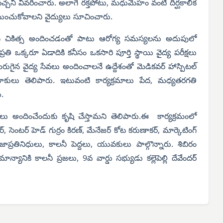
చ్చని వివరించారు.
అలాగే రక్తపోటు, మధుమేహం వంటి దీర్ఘకాలిక
ేయించుకోవాలని వైద్యులు సూచించారు.
ుగైన చికిత్స అందించడంతో పాటు ఆరోగ్య సమస్యలను అదుపులో
్రతి ఒక్కరూ ఏడాదికి కనీసం ఒకసారి పూర్తి స్థాయి వైద్య పరీక్షలు
మెరుగైన వైద్య సేవలు అందించాలనే ఉద్దేశంతో మెడికవర్ హాస్పిటల్
ాహకులు తెలిపారు. ఇటువంటి కార్యక్రమాలు పేద, మధ్యతరగతి
.
లు అందించేందుకు కృషి చేస్తామని తెలిపారు.ఈ కార్యక్రమంలో
మార్, సెంటర్ హెడ్ గుర్రం కిరణ్, మేనేజర్ కోట కరుణాకర్, మార్కెటింగ్
క ప్రజాప్రతినిధులు, కాలనీ పెద్దలు, యువకులు పాల్గొన్నారు. శిబిరం
నికి కాలనీ ప్రజలు, 9వ వార్డు సభ్యుడు కల్లెపెల్లి దేవేందర్