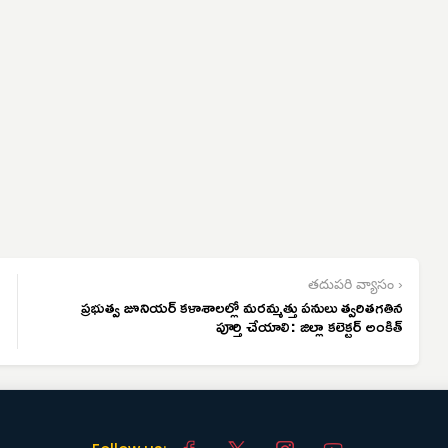
తదుపరి వ్యాసం ›
ప్రభుత్వ జూనియర్ కళాశాలల్లో మరమ్మత్తు పనులు త్వరితగతిన
పూర్తి చేయాలి: జిల్లా కలెక్టర్ అంకిత్