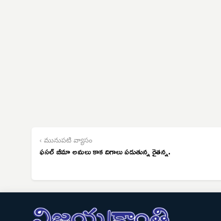
‹ మునుపటి వ్యాసం
ఫసల్ బీమా అమలు కాక దిగాలు పడుతున్న రైతన్న.