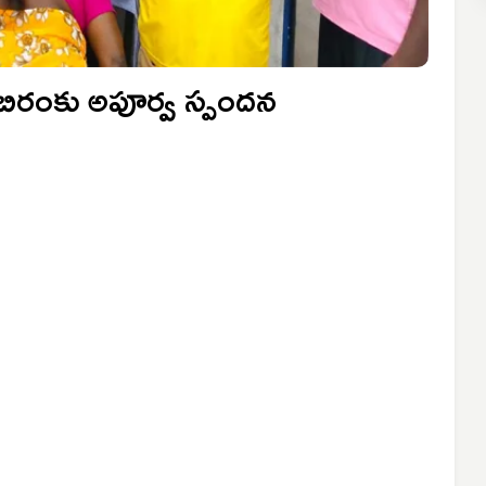
బిరంకు అపూర్వ స్పందన