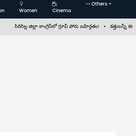
Others
on
Women
Cinema
సిరిసిల్ల జిల్లా కాంగ్రెస్‌లో గ్రూప్ పోరు బహిర్గతం! •
కత్తులన్నీ కటకటా.. 