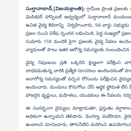
సుల్తానాబాద్,(విజయక్రాంతి):
గ్రామీణ ప్రాంత ప్రజలకు
మెడికవర్ హాస్పిటల్ ఆధ్వర్యంలో సుల్తానాబాద్ మండ
ఉచిత వైద్య శిబిరాన్ని నిర్వహించారు. 9వ వార్డు సభ్యుడు కల
ప్రజల నుంచి విశేష స్పందన లభించింది. పెద్ద సంఖ్యలో ప్రజల
సుమారు 158 మందికి పైగా ప్రజలకు వైద్య సేవలు అందిం
వ్యాధులతో పాటు ఇతర ఆరోగ్య సమస్యలకు సంబంధించిన పరీ
వైద్య నిపుణులు ప్రతి ఒక్కరిని క్షుణ్ణంగా పరీక్షించి 
బాధపడుతున్న వారికి ప్రత్యేక సూచనలు అందించడంతో పా
అనారోగ్య సమస్యలతో వచ్చిన రోగులను పరీక్షించిన వైద్య
అందించారు. మందులు కొనుగోలు చేసే ఆర్థిక స్థోమత లేని
హాజరైన వృద్ధులు, మహిళలు, యువకులు ఈ సేవలను సద్వి
ఈ సందర్భంగా వైద్యులు మాట్లాడుతూ, ప్రస్తుతం వర్షాకా
అధికంగా ఉన్నాయని తెలిపారు. డెంగ్యూ, మలేరియా, వైరల్
ఉండాలని సూచించారు. తాగునీటిని మరిగించి ఉపయోగించడం