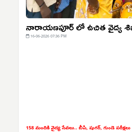
నారాయణపూర్ లో ఉచిత వైద్య శి
16-06-2026 07:36 PM
158 మందికి వైద్య సేవలు.. బీపీ, షుగర్, గుండె పరీక్షలు