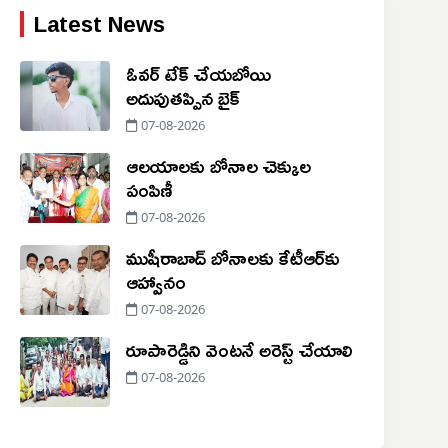
Latest News
ఓవర్ టేక్ చేయబోయి
అదుపుతప్పిన బైక్
07-08-2026
ఆలయాలకు బోనాల చెక్కుల
పంపిణీ
07-08-2026
ముషీరాబాద్ బోనాలకు కేటీఆర్‌కు
ఆహ్వానం
07-08-2026
రూపారెడ్డిని వెంటనే అరెస్ట్ చేయాలి
07-08-2026