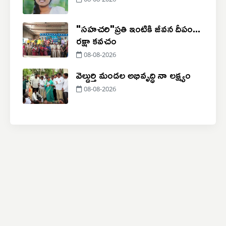
08-08-2026
"సహచరి"ప్రతి ఇంటికి జీవన దీపం...
రక్షా కవచం
08-08-2026
వెల్దుర్తి మండల అభివృద్ధి నా లక్ష్యం
08-08-2026