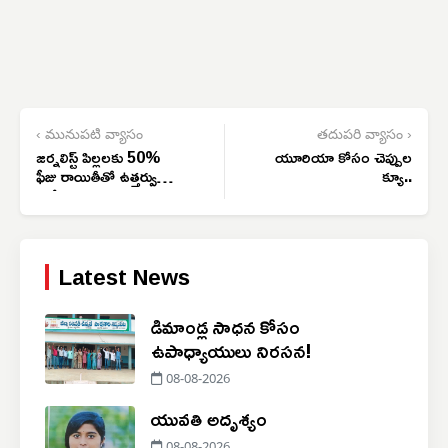
‹ మునుపటి వ్యాసం
తదుపరి వ్యాసం ›
జర్నలిస్ట్ పిల్లలకు 50%
యూరియా కోసం చెప్పుల
ఫీజు రాయితీతో ఉత్తర్వులు
క్యూ..
జారీ
Latest News
డిమాండ్ల సాధన కోసం
ఉపాధ్యాయులు నిరసన!
08-08-2026
యువతి అదృశ్యం