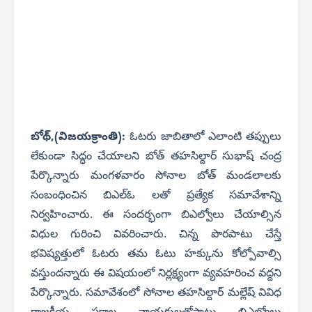
బోథ్,(విజయక్రాంతి):
ఓటరు జాబితాలో ఎలాంటి తప్పులు
లేకుండా సిద్ధం చేయాలని బోత్ తహసిల్దార్ సుభాష్ చంద్ర
పేర్కొన్నారు మంగళవారం సోనాల బోత్ మండలాలకు
సంబంధించిన బిఎల్ఓ లతో ప్రత్యేక సమావేశాన్ని
నిర్వహించారు. ఈ సందర్భంగా బిఎల్వోలు చేయాల్సిన
విధుల గురించి వివరించారు. చిన్న పొరపాటు చేస్తే
భవిష్యత్తులో ఓటరు తమ ఓటు హక్కును కోల్పోవాల్సి
వస్తుందన్నారు ఈ విషయంలో నిర్లక్ష్యంగా వ్యవహరించ వద్దని
పేర్కొన్నారు. సమావేశంలో సోనాల తహసిల్దార్ మల్లేష్ వివిధ