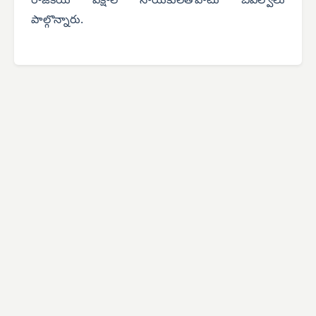
రాజకీయ పక్షాల నాయకులతోపాటు బిఎల్వోలు
పాల్గొన్నారు.