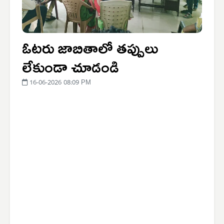
ఓటరు జాబితాలో తప్పులు
లేకుండా చూడండి
16-06-2026 08:09 PM