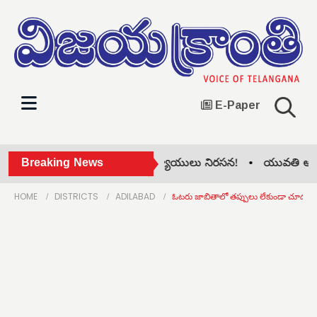
E-Paper
డిమాండ్ల సాధన కోసం ఉపాధ్యాయులు నిరసన! •
Breaking News
యువతి అదృశ్
HOME
DISTRICTS
ADILABAD
ఓటరు జాబితాలో తప్పులు లేకుండా చూడండి