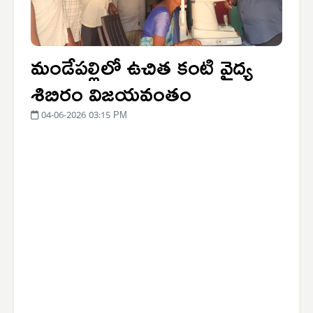
మండేపల్లిలో ఉచిత కంటి వైద్య
శిబిరం విజయవంతం
04-06-2026 03:15 PM