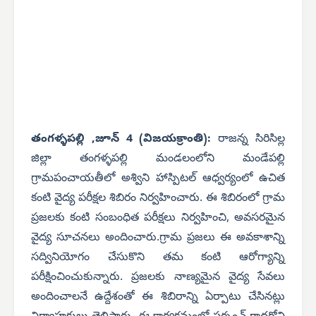
తంగళ్ళపల్లి ,జూన్ 4 (విజయక్రాంతి):
రాజన్న సిరిసిల్ల
జిల్లా తంగళ్ళపల్లి మండలంలోని మండేపల్లి
గ్రామపంచాయతీలో అశ్విని హాస్పిటల్ ఆధ్వర్యంలో ఉచిత
కంటి వైద్య పరీక్షల శిబిరం నిర్వహించారు. ఈ శిబిరంలో గ్రామ
ప్రజలకు కంటి సంబంధిత పరీక్షలు నిర్వహించి, అవసరమైన
వైద్య సూచనలు అందించారు.గ్రామ ప్రజలు ఈ అవకాశాన్ని
సద్వినియోగం చేసుకొని తమ కంటి ఆరోగ్యాన్ని
పరీక్షించించుకున్నారు. ప్రజలకు నాణ్యమైన వైద్య సేవలు
అందించాలనే ఉద్దేశంతో ఈ శిబిరాన్ని ఏర్పాటు చేసినట్లు