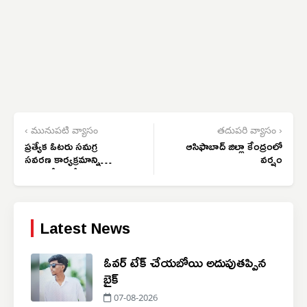
‹ మునుపటి వ్యాసం
తదుపరి వ్యాసం ›
ప్రత్యేక ఓటరు సమగ్ర
ఆసిఫాబాద్ జిల్లా కేంద్రంలో
సవరణ కార్యక్రమాన్ని
వర్షం
పకడ్బందీగా చేపడతాం
Latest News
ఓవర్ టేక్ చేయబోయి అదుపుతప్పిన
బైక్
07-08-2026