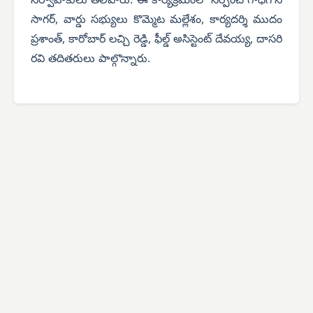
నిర్వాహకులు తెలిపారు.
ఈ కార్యక్రమంలో సర్పంచ్ గాధగోని
సాగర్, వార్డు సభ్యులు కొమ్మెట మల్లేశం, కార్యదర్శి ముదం
ప్రశాంత్, కారోబార్ లచ్చి రెడ్డి, ఫీల్డ్ అసిస్టెంట్ దేవయ్య, దాసరి
రవి తదితరులు పాల్గొన్నారు.