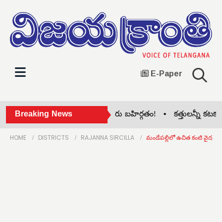
E-Paper
సిరిసిల్ల జిల్లా కాంగ్రెస్‌లో గ్రూప్ పోరు బహిర్గతం! •
Breaking News
కత్తులన్నీ కటకటా.. 
HOME
DISTRICTS
RAJANNA SIRCILLA
మండేపల్లిలో ఉచిత కంటి వైద్య