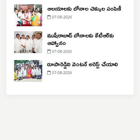
ఆలయాలకు బోనాల చెక్కుల పంపిణీ
07-08-2026
ముషీరాబాద్ బోనాలకు కేటీఆర్‌కు
ఆహ్వానం
07-08-2026
రూపారెడ్డిని వెంటనే అరెస్ట్ చేయాలి
07-08-2026