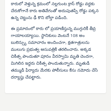
కారులో వెళ్తున్న క్రమంలో నల్లగుంట క్రాస్ రోడ్డు వద్దకు
చేరుకోగానే కారు అతివేగంతో అదుపుతప్పి రోడ్డు పక్కన
ఉన్న చెట్టును ఢీ కొని బోల్తా పడింది.
ఈ ప్రమాదంలో కారు లో ప్రయాణిస్తున్న ముగ్గురికీ తీవ్ర
గాయాలయ్యాయి. స్థానికులు వెంటనే 108 అం
బులెన్స్కు సమాచారం అందించగా, క్షతగాత్రులను
ములుగు ప్రభుత్వ ఆసుపత్రికి తరలించారు. అక్కడ
చికిత్స పొందుతూ పూనం వీరస్వామి మృతి చెందగా,
మిగిలిన ఇద్దరు చికిత్స పొందుతున్నారు. మృతుడి
తమ్ముడి ఫిర్యాదు మేరకు పోలీసులు కేసు నమోదు చేసి
దర్యాప్తు చేపట్టారు.