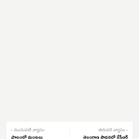
‹ మునుపటి వ్యాసం
తదుపరి వ్యాసం ›
పొలంలో మంటలు
తెలంగాణ సాధనలో కేసీఆర్