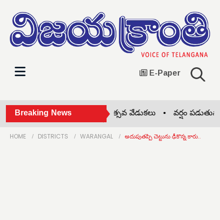
E-Paper
కోహెడలో జాతీయ చేనేత దినోత్సవ వేడుకలు •
Breaking News
వర్షం పడుతున్నా..
HOME
DISTRICTS
WARANGAL
అదుపుతప్పి చెట్టును ఢీకొన్న కారు..