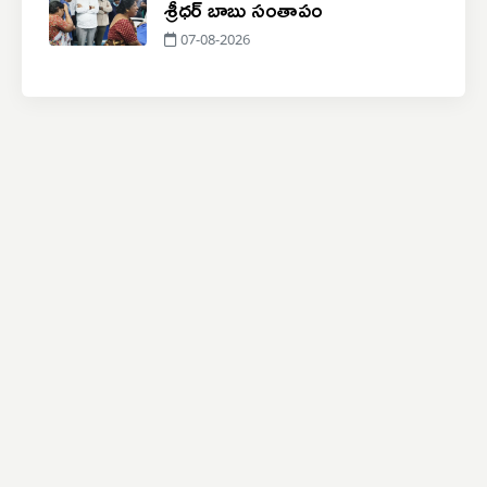
శ్రీధర్ బాబు సంతాపం
07-08-2026