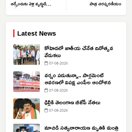
ఆర్పేందుకు వెళ్లి వృద్ధుడి
పాత్ర చిరస్మరణీయం
సజీవ దహనం
Latest News
కోహెడలో జాతీయ చేనేత దినోత్సవ
వేడుకలు
07-08-2026
వర్షం పడుతున్నా.. పార్లమెంట్
ఆవరణలో విపక్ష ఎంపీల ఆందోళన
07-08-2026
ఢిల్లీకి తెలంగాణ బీజేపీ నేతలు
07-08-2026
మాచిడి సత్యనారాయణ మృతికి మంత్రి