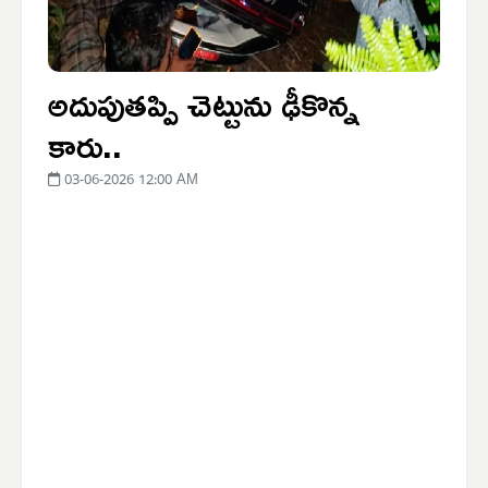
అదుపుతప్పి చెట్టును ఢీకొన్న
కారు..
03-06-2026 12:00 AM