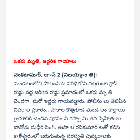
ఒకరు మృతి, ఇద్దరికి గాయాలు
వెంకటాపూర్, జూన్ 2 (విజయక్రాం తి):
మండలంలోని పాలంపే ట పరిధిలోని నల్లగుంట క్రాస్
రోడ్డు వద్ద జరిగిన రోడ్డు ప్రమాదంలో ఒకరు మృ తి
చెందగా, మరో ఇద్దరు గాయపడ్డారు. పోలీసు లు తెలిపిన
వివరాల ప్రకారం.. పాకాల కొత్తగూడ మండ లం కార్లాయి
గ్రామానికి చెందిన పూనం వీ రస్వా మి తన స్నేహితులు
బానోతు సుధీర్ సింగ్, ఈసా ల రవికుమార్ లతో కలిసి
కాళేశ్వరంలో జరుగుతున్న సరస్వతి పుష్కరాలకు