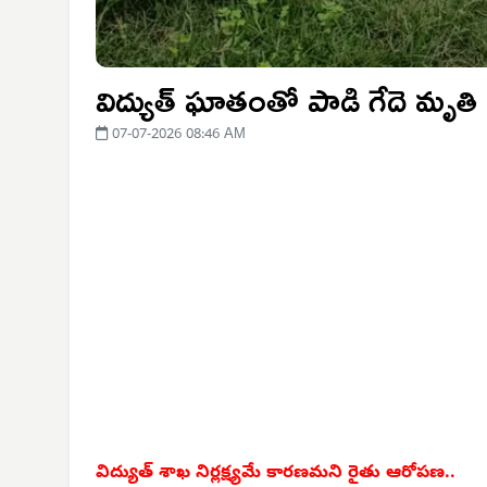
విద్యుత్ ఘాతంతో పాడి గేదె మృతి
07-07-2026 08:46 AM
విద్యుత్ శాఖ నిర్లక్ష్యమే కారణమని రైతు ఆరోపణ..