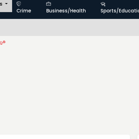
ts
Crime
Business/Health
Sports/Educati
మృతి