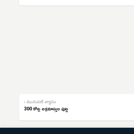
‹ మునుపటి వ్యాసం
300 కోట్ల అక్రమాస్తుల పుట్ట