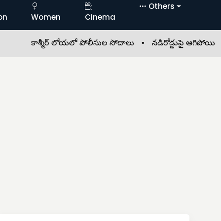
Others
on
Women
Cinema
కాశ్మీర్ లోయలో పోలీసుల సోదాలు •
నడిరోడ్డుపై ఆగిపోయిన 108