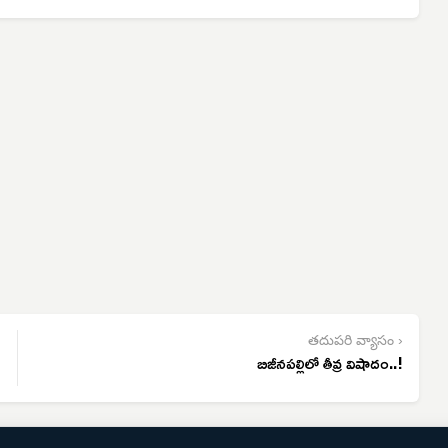
తదుపరి వ్యాసం ›
బిజీనపల్లిలో తీవ్ర విషాదం..!