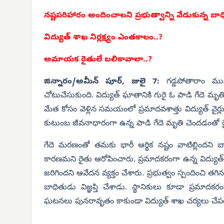
నష్టపరిహారం అందించాలని ప్రభుత్వాన్ని వేడుకున్న బా
విద్యుత్ శాఖ నిర్లక్ష్యం ఎంతకాలం..?
అమాయక రైతులే బలికావాలా..?
జిన్నారం/అమీన్ పూర్, జులై 7:
గడ్డపోతారాం మ
చోటుచేసుకుంది. విద్యుత్ ఘాతానికి గురై ఓ పాడి గేదె మృతి 
మేత కోసం వెళ్లిన సమయంలో ప్రమాదవశాత్తు విద్యుత్ వైర్ల
కుటుంబ జీవనాధారంగా ఉన్న పాడి గేదె మృతి చెందడంతో రైత
గేదె మరణంతో తమకు భారీ ఆర్థిక నష్టం వాటిల్లిందని 
కారణమని రైతు ఆరోపించారు. ప్రమాదకరంగా ఉన్న విద్యుత్ 
జరిగిందని ఆవేదన వ్యక్తం చేశారు. ప్రభుత్వం స్పందించి త
బాధితుడు విజ్ఞప్తి చేశాడు.
స్థానికులు కూడా ప్రమాదకర
ఘటనలు పునరావృతం కాకుండా విద్యుత్ శాఖ చర్యలు చేపట్ట