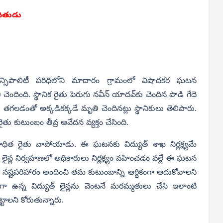
ధితుడు
ున్సిపాలిటీ పరిధిలోని మాదారం గ్రామంలో విషాదకర ఘటన
చెందింది. స్థానిక రైతు పెరుగు నవీన్ యాదవ్‌కు చెందిన పాడి గేదె
ు తగలడంతో అక్కడికక్కడే మృతి చెందినట్లు స్థానికులు తెలిపారు.
ు కుటుంబం తీవ్ర ఆవేదన వ్యక్తం చేసింది.
బాధిత రైతు వాపోయాడు. ఈ ఘటనకు విద్యుత్ శాఖ నిర్లక్ష్యమే
లైన్ల నిర్వహణలో అధికారులు నిర్లక్ష్యం వహించడం వల్లే ఈ ఘటన
గిన నష్టపరిహారం అందించి తమ కుటుంబాన్ని ఆర్థికంగా ఆదుకోవాలని
ంగా ఉన్న విద్యుత్ లైన్లను వెంటనే మరమ్మతులు చేసి ఇలాంటి
ాలని కోరుతున్నారు.