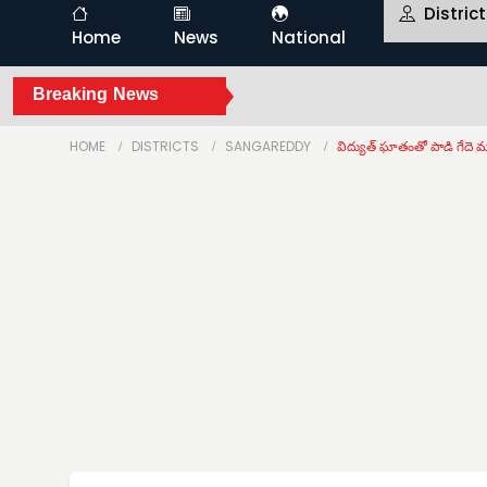
Distric
Home
News
National
Breaking News
HOME
DISTRICTS
SANGAREDDY
విద్యుత్ ఘాతంతో పాడి గేదె 