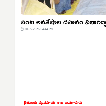
పంట అవశేషాల దహనం నివారిద్ద
30-05-2026 04:44 PM
– రైతులకు వ్యవసాయ శాఖ అవగాహన