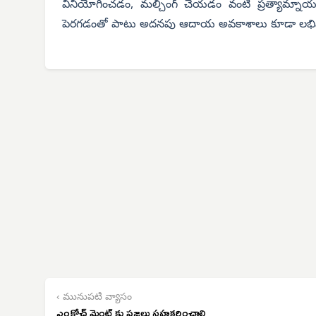
వినియోగించడం, మల్చింగ్ చేయడం వంటి ప్రత్యామ్నా
పెరగడంతో పాటు అదనపు ఆదాయ అవకాశాలు కూడా లభిస్
‹ మునుపటి వ్యాసం
ఎంక్రోచ్ మెంట్ కు ప్రజలు సహకరించాలి