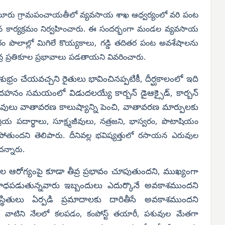
లూరు గ్రామపంచాయతీలో వ్యవసాయ శాఖ ఆధ్వర్యంలో వరి పంట
న కార్యక్రమం నిర్వహించారు. ఈ సందర్భంగా మండల వ్యవసాయ
తరం పొలాల్లో మిగిలే కొయ్యకాలు, గడ్డి తదితర పంట అవశేషాలను
వ్ర ప్రతికూల ప్రభావాలు పడతాయని వివరించారు.
్రం చేయవచ్చని రైతులు భావించినప్పటికీ, దీర్ఘకాలంలో ఇది
దహనం సమయంలో విడుదలయ్యే కార్బన్ డైఆక్సైడ్, కార్బన్
ువులు వాతావరణ కాలుష్యాన్ని పెంచి, వాతావరణ మార్పులకు
రియ పదార్థాలు, సూక్ష్మజీవులు, నత్రజని, భాస్వరం, పొటాషియం
ోతుందని తెలిపారు. దీనివల్ల భవిష్యత్తులో రసాయన ఎరువుల
న్నారు.
 ఆరోగ్యంపై కూడా తీవ్ర ప్రభావం చూపుతుందని, ముఖ్యంగా
లతో బాధపడుతున్నవారు ఇబ్బందులు ఎదుర్కొనే అవకాశముందని
్థితులు ఏర్పడి ప్రమాదాలకు దారితీసే అవకాశముందని
 వాటిని నేలలో కలపడం, కంపోస్ట్ తయారీ, పశువుల మేతగా