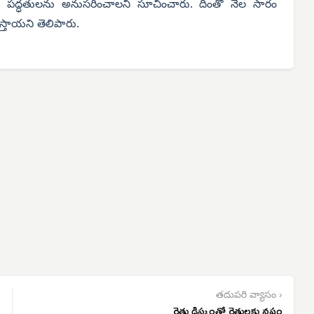
య పద్ధతులను అనుసరించాలని సూచించారు. దీంతో నేల సారం
తాయని తెలిపారు.
తదుపరి వ్యాసం ›
రైతు డిస్కంతో రైతులకు నష్టం