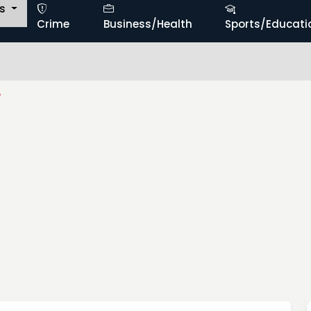
ts
Crime
Business/Health
Sports/Educati
ం