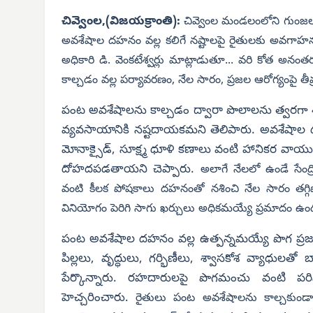
చివ్వెంల,(విజయక్రాంతి):
చివ్వెంల మండలంలోని గుంజ
అవశేషాల దహనం వల్ల కలిగే నష్టాలపై రైతులకు అవగాహ
అధికారి డి. వెంకటేశ్వర్లు మాట్లాడుతూ... వరి కోత అనం
కాల్చడం వల్ల పర్యావరణం, నేల సారం, ప్రజల ఆరోగ్యంపై తీ
పంట అవశేషాలను కాల్చడం ద్వారా పొలాలను త్వరగా శుభ
వ్యవసాయానికి నష్టదాయకమని తెలిపారు. అవశేషాల 
మోనాక్సైడ్, సూక్ష్మ ధూళి కణాలు వంటి హానికర వాయ
దోహదపడతాయని చెప్పారు.
అలాగే నేలలో ఉండే సేంద్
వంటి కీలక పోషకాలు దహనంతో నశించి నేల సారం తగ్గిప
వినియోగం పెరిగి సాగు ఖర్చులు అధికమయ్యే ప్రమాదం ఉంద
పంట అవశేషాల దహనం వల్ల ఉత్పన్నమయ్యే పొగ ప్రజల
పిల్లలు, వృద్ధులు, గర్భిణీలు, శ్వాసకోశ వ్యాధు
పేర్కొన్నారు. రహదారులపై పొగమంచు వంటి పరిస
హెచ్చరించారు.
రైతులు పంట అవశేషాలను కాల్చకుండా