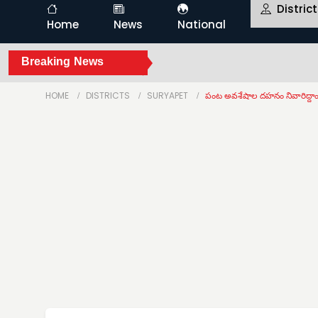
Distric
Home
News
National
Breaking News
HOME
DISTRICTS
SURYAPET
పంట అవశేషాల దహనం నివారిద్దా