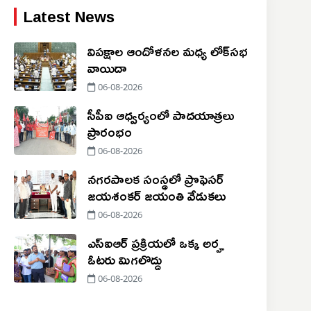
Latest News
విపక్షాల ఆందోళనల మధ్య లోక్‌సభ
వాయిదా
06-08-2026
సీపీఐ ఆధ్వర్యంలో పాదయాత్రలు
ప్రారంభం
06-08-2026
నగరపాలక సంస్థలో ప్రొఫెసర్
జయశంకర్ జయంతి వేడుకలు
06-08-2026
ఎస్‌ఐఆర్ ప్రక్రియలో ఒక్క అర్హ
ఓటరు మిగలొద్దు
06-08-2026