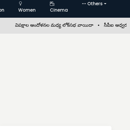
Others
on
Women
Cinema
విపక్షాల ఆందోళనల మధ్య లోక్‌సభ వాయిదా •
సీపీఐ ఆధ్వర్యంలో 