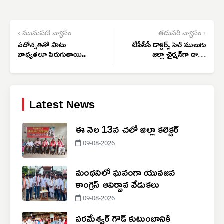
‹ మునుపటి వ్యాసం
తదుపరి వ్యాసం ›
పదోన్నతితో పాటు
టీపీసీసీ డాక్టర్స్ సెల్ ములుగు
బాధ్యతలూ పెరుగుతాయి..
జిల్లా చైర్మన్‌గా డాక్టర్
రవిబాబు
Latest News
ఈ నెల 13న చలో జిల్లా కలెక్టర్
09-08-2026
మంథనిలో ఘనంగా యువజన
కాంగ్రెస్ ఆవిర్భావ వేడుకలు
09-08-2026
పరమేశ్వర్ గౌడ్ కుటుంబానికి