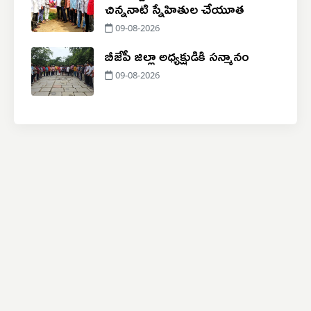
చిన్ననాటి స్నేహితుల చేయూత
09-08-2026
బీజేపీ జిల్లా అధ్యక్షుడికి సన్మానం
09-08-2026