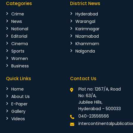
Categories
District News
Crime
Hyderabad
News
Warangal
National
Karimnagar
Editorial
Nizamabad
Cinema
Khammam
Sports
Nalgonda
Women
Business
Quick Links
Contact Us
Home
Plot no: 1267/A, Road
No: 63/A,
About Us
Jubilee Hills,
E-Paper
Hyderabad - 500033
Gallery
040-23556566
Videos
intercontinentalpublicat