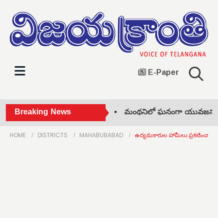
E-Paper
ఈ నెల 13న చలో జిల్లా కలెక్టర్ •
Breaking News
మంథనిలో ఘనంగా యువజన కాంగ్రెస
HOME
DISTRICTS
MAHABUBABAD
ఉద్యమకారుల హామీలు ప్రకటించాలి