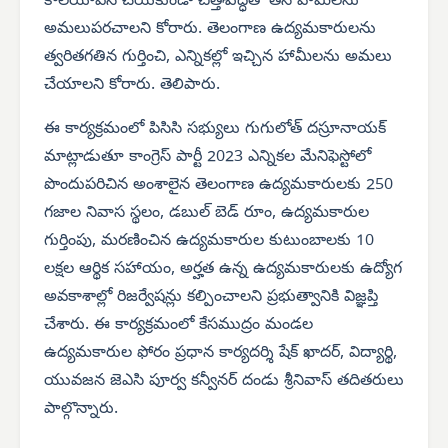
కాలయాపన చేయకుండా చిత్తశుద్ధితో తన హామీలను
అమలుపరచాలని కోరారు. తెలంగాణ ఉద్యమకారులను
త్వరితగతిన గుర్తించి, ఎన్నికల్లో ఇచ్చిన హామీలను అమలు
చేయాలని కోరారు. తెలిపారు.
ఈ కార్యక్రమంలో పిసిసి సభ్యులు గుగులోత్ దస్రూనాయక్
మాట్లాడుతూ కాంగ్రెస్ పార్టీ 2023 ఎన్నికల మేనిఫెస్టోలో
పొందుపరిచిన అంశాలైన తెలంగాణ ఉద్యమకారులకు 250
గజాల నివాస స్థలం, డబుల్ బెడ్ రూం, ఉద్యమకారుల
గుర్తింపు, మరణించిన ఉద్యమకారుల కుటుంబాలకు 10
లక్షల ఆర్థిక సహాయం, అర్హత ఉన్న ఉద్యమకారులకు ఉద్యోగ
అవకాశాల్లో రిజర్వేషన్లు కల్పించాలని ప్రభుత్వానికి విజ్ఞప్తి
చేశారు. ఈ కార్యక్రమంలో కేసముద్రం మండల
ఉద్యమకారుల ఫోరం ప్రధాన కార్యదర్శి షేక్ ఖాదర్, విద్యార్థి,
యువజన జెఎసి పూర్వ కన్వీనర్ దండు శ్రీనివాస్ తదితరులు
పాల్గొన్నారు.