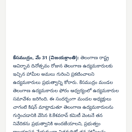
కేసముద్రం, మే 31 (విజయక్రాంతి):
తెలంగాణ రాష్ట్ర
ఆవిర్భావ దినోత్సవం రోజున తెలంగాణ ఉద్యమకారులకు
ఇచ్చిన హామీల అమలు గురించి ప్రకటించాలని
ఉద్యమకారులు ప్రభుత్వాన్ని కోరారు. కేసముద్రం మండల
తెలంగాణ ఉద్యమకారుల ఫోరం ఆధ్వర్యంలో ఉద్యమకారుల
సమావేశం జరిగింది. ఈ సందర్భంగా మండల అధ్యక్షులు
చాగంటి కిషన్ మాట్లాడుతూ తెలంగాణ ఉద్యమకారులను
గుర్తించడానికి వేసిన కె.కేశవరావ్ కమిటీ వెంటనే తన
నివేదికను ప్రభుత్వానికి అందజేయాలని, ప్రభుత్వం