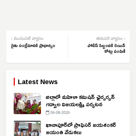
‹ మునుపటి వ్యాసం
తదుపరి వ్యాసం ›
రైతు సంక్షేమానికి ప్రాధాన్యం
పోలీస్ సిబ్బందికి రెయిన్
కోట్లు పంపిణీ
Latest News
జిల్లాలో మహిళా కమిషన్ ఛైర్పర్సన్
గద్వాల విజయలక్ష్మి పర్యటన
06-08-2026
ఖానాపూర్‌లో ప్రొఫెసర్ జయశంకర్
జయంతి వేడుకలు