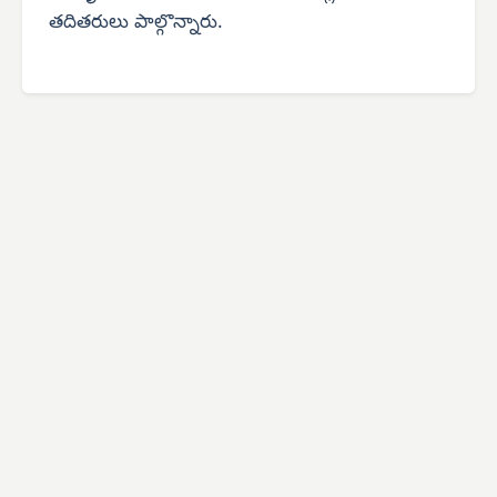
తదితరులు పాల్గొన్నారు.