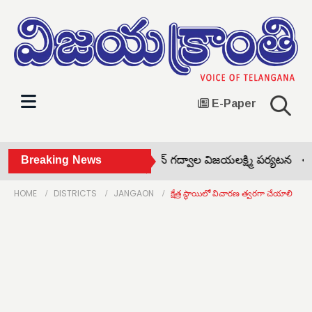
E-Paper
జిల్లాలో మహిళా కమిషన్ ఛైర్పర్సన్ గద్వాల విజయలక్ష్మి పర్యటన •
Breaking News
ఖా
HOME
DISTRICTS
JANGAON
క్షేత్ర స్థాయిలో విచారణ త్వరగా చేయాలి