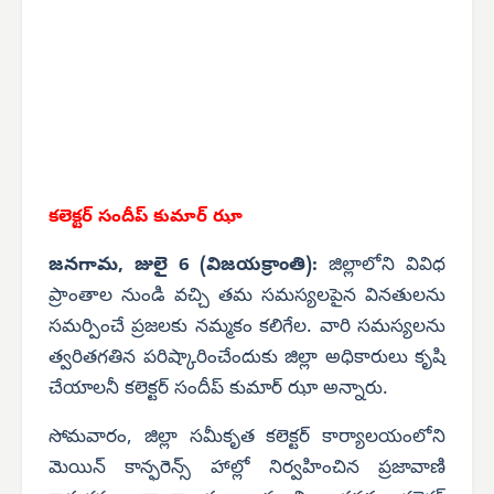
కలెక్టర్ సందీప్ కుమార్ ఝా
జనగామ, జులై 6 (విజయక్రాంతి):
జిల్లాలోని వివిధ
ప్రాంతాల నుండి వచ్చి తమ సమస్యలపైన వినతులను
సమర్పించే ప్రజలకు నమ్మకం కలిగేల. వారి సమస్యలను
త్వరితగతిన పరిష్కారించేందుకు జిల్లా అధికారులు కృషి
చేయాలనీ కలెక్టర్ సందీప్ కుమార్ ఝా అన్నారు.
సోమవారం, జిల్లా సమీకృత కలెక్టర్ కార్యాలయంలోని
మెయిన్ కాన్ఫరెన్స్ హాల్లో నిర్వహించిన ప్రజావాణి