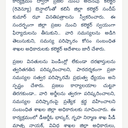
కార్యక్రమం ద్వారా ప్రజల నుంచి అదనపు కలెక్టర్
(రెవెన్యూ) బెన్షాలోంతో కలిసి జిల్లా కలెక్టర్ సందీప్
కుమార్ ఝా వినతిపత్రాలను స్వీకరించారు. ఈ
సందర్భంగా జిల్లా ప్రజల నుంచి కలెక్టర్ స్వయంగా
ఫిర్యాదులను తీసుకుని.. వారి సమస్యలను అడిగి
తెలుసుకుని, సమస్య పరిష్కారం కోసం సంబంధిత
శాఖల అధికారులకు కలెక్టర్ ఆదేశాలు జారీ చేశారు.
ప్రజల వినతులను పెండింగ్లో లేకుండా దరఖాస్తులను
త్వరితగతిన పరిష్కరించాలని, పారదర్శకంగా ప్రజా
సమస్యల సత్వర పరిష్కారమే ప్రభుత్వ ధ్యేయం అని
స్పష్టం చేశారు. ప్రజలు కార్యాలయాల చుట్టూ
తిరగకుండా.. వారి అర్జీలను త్వరగా పరిష్కరించాలని,
సమస్యల పరిష్కారంపై ప్రత్యేక శ్రద్ధ వహించాలని
సంబంధిత శాఖల జిల్లా అధికారులకు సూచించారు. ఈ
కార్యక్రమంలో డీఆర్డీఓ భాస్కర్, గృహ నిర్మాణ శాఖ పీడీ
మాతృ నాయక్, వివిధ శాఖల జిల్లా అధికారులు,