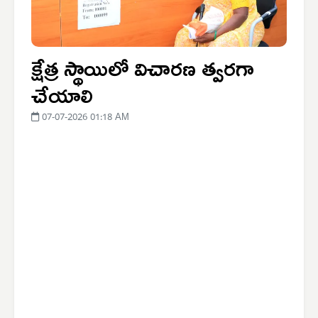
క్షేత్ర స్థాయిలో విచారణ త్వరగా
చేయాలి
07-07-2026 01:18 AM