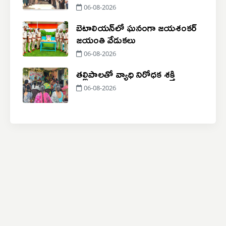
06-08-2026
బెటాలియన్‌లో ఘనంగా జయశంకర్
జయంతి వేడుకలు
06-08-2026
తల్లిపాలతో వ్యాధి నిరోధక శక్తి
06-08-2026