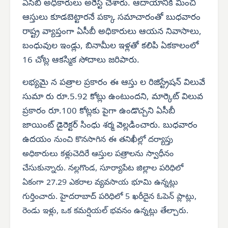
ఏసీబీ అధికారులు అరెస్ట్ చేశారు. ఆదాయానికి మించి
ఆస్తులు కూడబెట్టారనే పక్కా సమాచారంతో బుధవారం
రాష్ట్ర వ్యాప్తంగా ఏసీబీ అధికారులు ఆయన నివాసాలు,
బంధువుల ఇండ్లు, బినామీల ఇళ్లతో కలిపి ఏకకాలంలో
16 చోట్ల ఆకస్మిక సోదాలు జరిపారు.
లభ్యమై న పత్రాల ప్రకారం ఈ ఆస్తు ల రిజిస్ట్రేషన్ విలువే
సుమా రు రూ.5.92 కోట్లు ఉంటుందని, మార్కెట్ విలువ
ప్రకారం రూ.100 కోట్లకు పైగా ఉండొచ్చని ఏసీబీ
జాయింట్ డైరెక్టర్ సింధు శర్మ వెల్లడించారు. బుధవారం
ఉదయం
నుంచి కొనసాగిన ఈ తనిఖీల్లో దర్యాప్తు
అధికారులు కళ్లుచెదిరే ఆస్తుల పత్రాలను స్వాధీనం
చేసుకున్నారు. నల్లగొండ, సూర్యాపేట జిల్లాల పరిధిలో
ఏకంగా 27.29 ఎకరాల వ్యవసాయ భూమి ఉన్నట్లు
గుర్తించారు. హైదరాబాద్ పరిధిలో 5 ఖరీదైన ఓపెన్ ప్లాట్లు,
రెండు ఇళ్లు, ఒక కమర్షియల్ భవనం ఉన్నట్లు తేల్చారు.