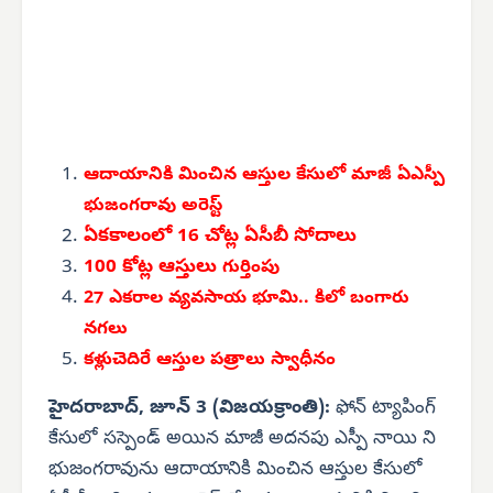
ఆదాయానికి మించిన ఆస్తుల కేసులో
మాజీ ఏఎస్పీ
భుజంగరావు అరెస్ట్
ఏకకాలంలో 16 చోట్ల ఏసీబీ సోదాలు
100 కోట్ల ఆస్తులు
గుర్తింపు
27 ఎకరాల వ్యవసాయ భూమి..
కిలో బంగారు
నగలు
కళ్లుచెదిరే ఆస్తుల పత్రాలు స్వాధీనం
హైదరాబాద్, జూన్ 3 (విజయక్రాంతి):
ఫోన్ ట్యాపింగ్
కేసులో సస్పెండ్ అయిన మాజీ అదనపు ఎస్పీ నాయి ని
భుజంగరావును ఆదాయానికి మించిన ఆస్తుల కేసులో