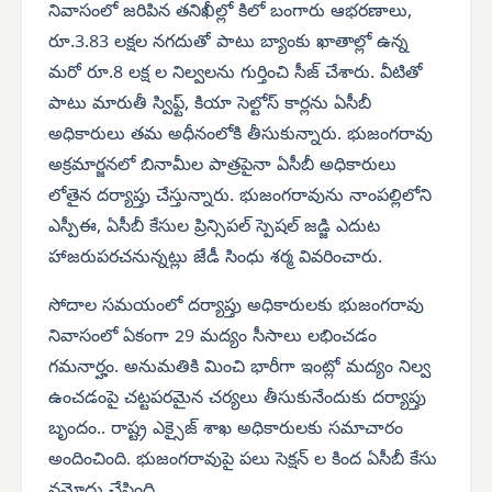
నివాసంలో జరిపిన తనిఖీల్లో కిలో బంగారు ఆభరణాలు,
రూ.3.83 లక్షల నగదుతో పాటు బ్యాంకు ఖాతాల్లో ఉన్న
మరో రూ.8 లక్ష ల నిల్వలను గుర్తించి సీజ్ చేశారు. వీటితో
పాటు మారుతీ స్విఫ్ట్, కియా సెల్టోస్ కార్లను ఏసీబీ
అధికారులు తమ అధీనంలోకి తీసుకున్నారు. భుజంగరావు
అక్రమార్జనలో బినామీల పాత్రపైనా ఏసీబీ అధికారులు
లోతైన దర్యాప్తు చేస్తున్నారు. భుజంగరావును నాంపల్లిలోని
ఎస్పీఈ, ఏసీబీ కేసుల ప్రిన్సిపల్ స్పెషల్ జడ్జి ఎదుట
హాజరుపరచనున్నట్లు జేడీ సింధు శర్మ వివరించారు.
సోదాల సమయంలో దర్యాప్తు అధికారులకు భుజంగరావు
నివాసంలో ఏకంగా 29 మద్యం సీసాలు లభించడం
గమనార్హం. అనుమతికి మించి భారీగా ఇంట్లో మద్యం నిల్వ
ఉంచడంపై చట్టపరమైన చర్యలు తీసుకునేందుకు దర్యాప్తు
బృందం.. రాష్ట్ర ఎక్సైజ్ శాఖ అధికారులకు సమాచారం
అందించింది. భుజంగరావుపై పలు సెక్షన్ ల కింద ఏసీబీ కేసు
నమోదు చేసింది.