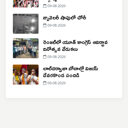
09-08-2026
జ్యువెలరీ షాపులో చోరీ
09-08-2026
రెంజల్‌లో యూత్ కాంగ్రెస్ ఆవిర్భావ
దినోత్సవ వేడుకలు
09-08-2026
లాల్​దర్వాజా బోనాల్లో విజయ్
దేవరకొండ సందడి
09-08-2026