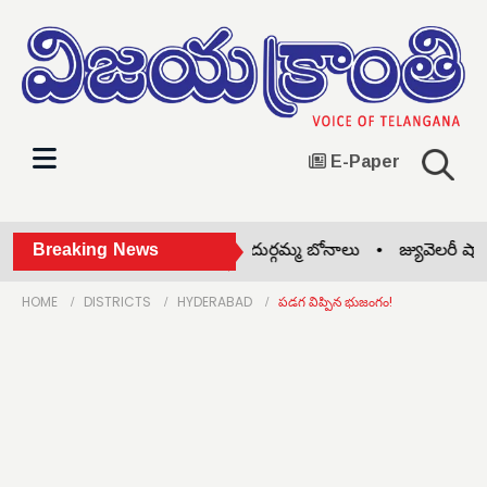
E-Paper
మకొండలో అంగరంగ వైభవంగా దుర్గమ్మ బోనాలు •
Breaking News
జ్యువెలరీ షాపులో
HOME
DISTRICTS
HYDERABAD
పడగ విప్పిన భుజంగం!