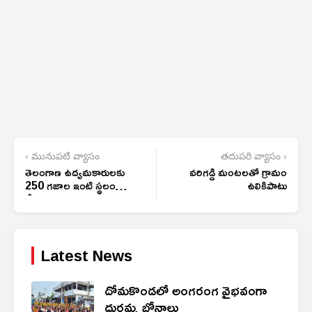
‹ మునుపటి వ్యాసం
తదుపరి వ్యాసం ›
తెలంగాణ ఉద్యమకారులకు
వరిగడ్డి మంటలతో గ్రామం
250 గజాల ఇంటి స్థలం
ఉలికిపాటు
కేటాయించాలి
Latest News
దోమకొండలో అంగరంగ వైభవంగా
దుర్గమ్మ బోనాలు