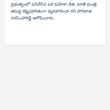
ప్రభుత్వంలో పనిచేసిన ఒక మహిళా నేత, మాజీ మంత్రి
తమపై కక్ష్యపూరితంగా వ్యవహరించా రని పారిజాత
నరసింహారెడ్డి ఆరోపించారు.