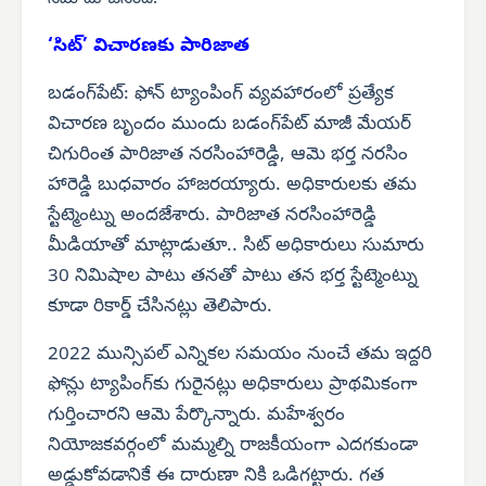
‘సిట్’ విచారణకు పారిజాత
బడంగ్‌పేట్: ఫోన్ ట్యాంపింగ్ వ్యవహారంలో ప్రత్యేక
విచారణ బృందం ముందు బడంగ్‌పేట్ మాజీ మేయర్
చిగురింత పారిజాత నరసింహారెడ్డి, ఆమె భర్త నరసిం
హారెడ్డి బుధవారం హాజరయ్యారు. అధికారులకు తమ
స్టేట్మెంట్ను అందజేశారు. పారిజాత నరసింహారెడ్డి
మీడియాతో మాట్లాడుతూ.. సిట్ అధికారులు సుమారు
30 నిమిషాల పాటు తనతో పాటు తన భర్త స్టేట్మెంట్ను
కూడా రికార్డ్ చేసినట్లు తెలిపారు.
2022 మున్సిపల్ ఎన్నికల సమయం నుంచే తమ ఇద్దరి
ఫోన్లు ట్యాపింగ్‌కు గురైనట్లు అధికారులు ప్రాథమికంగా
గుర్తించారని ఆమె పేర్కొన్నారు. మహేశ్వరం
నియోజకవర్గంలో మమ్మల్ని రాజకీయంగా ఎదగకుండా
అడ్డుకోవడానికే ఈ దారుణా నికి ఒడిగట్టారు. గత