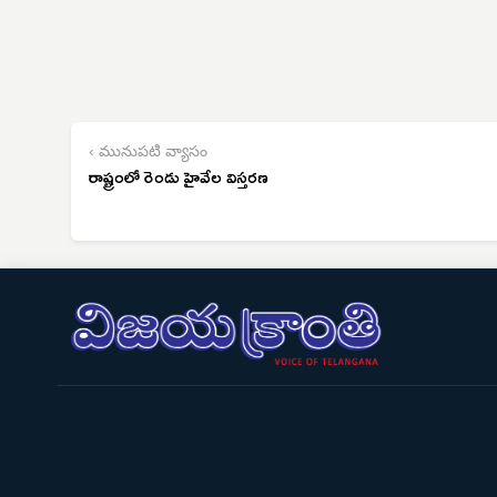
‹ మునుపటి వ్యాసం
రాష్ట్రంలో రెండు హైవేల విస్తరణ