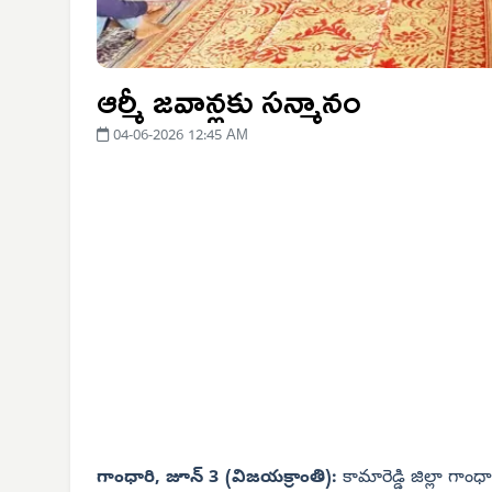
ఆర్మీ జవాన్లకు సన్మానం
04-06-2026 12:45 AM
గాంధారి, జూన్ 3 (విజయక్రాంతి):
కామారెడ్డి జిల్లా గాం