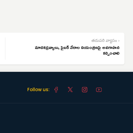
తదుపరి వ్యాసం ›
మాదకద్రవ్యాలు, సైబర్ నేరాల నియంత్రణపై అవగాహన
కల్పించాలి
Follow us: