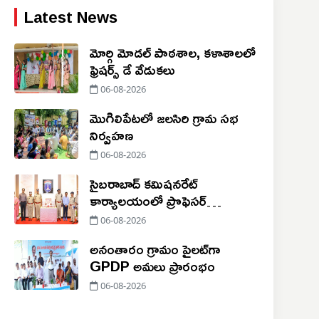
Latest News
మోర్గి మోడల్ పాఠశాల, కళాశాలలో
ఫ్రెషర్స్ డే వేడుకలు
06-08-2026
మొగిలిపేటలో జలసిరి గ్రామ సభ
నిర్వహణ
06-08-2026
సైబరాబాద్‌ కమిషనరేట్
కార్యాలయంలో ప్రొఫెసర్
జయశంకర్‌కు ఘన నివాళి
06-08-2026
అనంతారం గ్రామం పైలట్‌గా
GPDP అమలు ప్రారంభం
06-08-2026