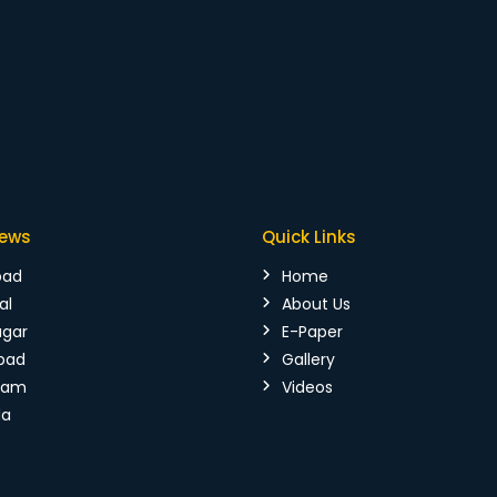
News
Quick Links
bad
Home
al
About Us
agar
E-Paper
bad
Gallery
mam
Videos
da