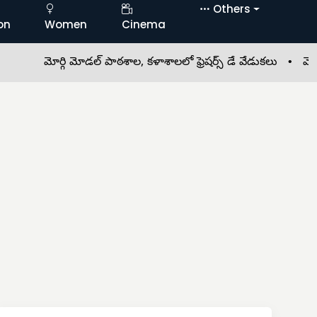
Others
on
Women
Cinema
మోర్గి మోడల్ పాఠశాల, కళాశాలలో ఫ్రెషర్స్ డే వేడుకలు •
మొగిలిప