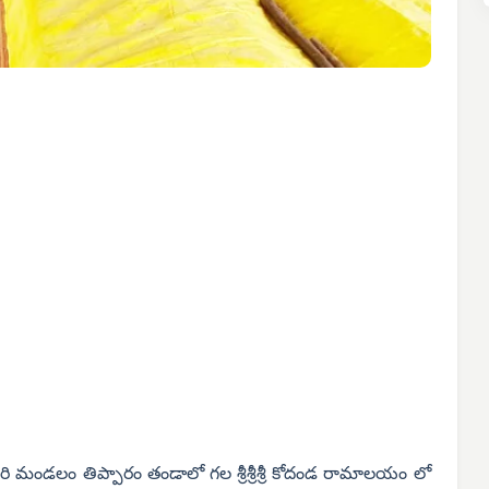
ధారి మండలం తిప్పారం తండాలో గల శ్రీశ్రీశ్రీ కోదండ రామాలయం లో