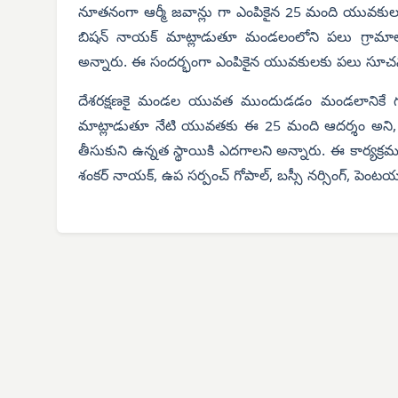
నూతనంగా ఆర్మీ జవాన్లు గా ఎంపికైన 25 మంది యువకులకు
బిషన్ నాయక్ మాట్లాడుతూ మండలంలోని పలు గ్రామాల
అన్నారు. ఈ సందర్భంగా ఎంపికైన యువకులకు పలు సూచన
దేశరక్షణకై మండల యువత ముందుడడం మండలానికే గర్
మాట్లాడుతూ నేటి యువతకు ఈ 25 మంది ఆదర్శం అని, గ్రా
తీసుకుని ఉన్నత స్థాయికి ఎదగాలని అన్నారు. ఈ కార్యక్రమ
శంకర్ నాయక్, ఉప సర్పంచ్ గోపాల్, బస్సీ నర్సింగ్, పెంటయ