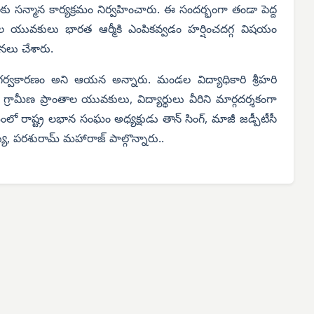
 సన్మాన కార్యక్రమం నిర్వహించారు. ఈ సందర్భంగా తండా పెద్ద
 యువకులు భారత ఆర్మీకి ఎంపికవ్వడం హర్షించదగ్గ విషయం
లు చేశారు.
వకారణం అని ఆయన అన్నారు. మండల విద్యాధికారి శ్రీహరి
మీణ ప్రాంతాల యువకులు, విద్యార్థులు వీరిని మార్గదర్శకంగా
ంలో రాష్ట్ర లభాన సంఘం అధ్యక్షుడు తాన్ సింగ్, మాజీ జడ్పీటీసీ
్య, పరశురామ్ మహారాజ్ పాల్గొన్నారు..