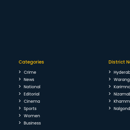
Categories
District 
Crime
Hydera
News
Warang
National
Karimn
Editorial
Nizama
Cinema
Kham
Sports
Nalgon
Women
Business