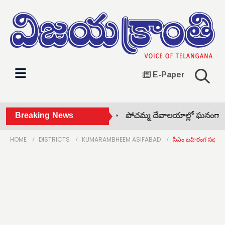
E-Paper
ర్డుల వారీగా సమస్యలపై ఆరా •
Breaking News
పోచమ్మ దేవాలయాల్లో ఘనంగా బో
HOME
DISTRICTS
KUMARAMBHEEM ASIFABAD
సీఎం బహిరంగ సభను