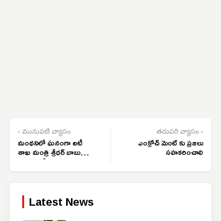
‹ మునుపటి వ్యాసం
తదుపరి వ్యాసం ›
మంథనిలో ఘనంగా ఐటీ
ఎంక్రోచ్ మెంట్ కు ప్రజలు
శాఖ మంత్రి శ్రీధర్ బాబు
సహకరించాలి
జన్మదిన వేడుకలు
Latest News