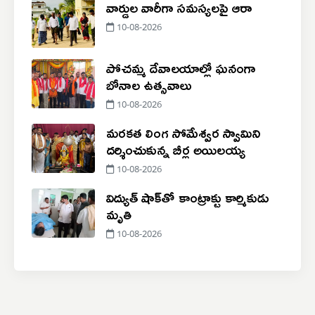
వార్డుల వారీగా సమస్యలపై ఆరా
10-08-2026
పోచమ్మ దేవాలయాల్లో ఘనంగా
బోనాల ఉత్సవాలు
10-08-2026
మరకత లింగ సోమేశ్వర స్వామిని
దర్శించుకున్న బీర్ల అయిలయ్య
10-08-2026
విద్యుత్‌ షాక్‌తో కాంట్రాక్టు కార్మికుడు
మృతి
10-08-2026