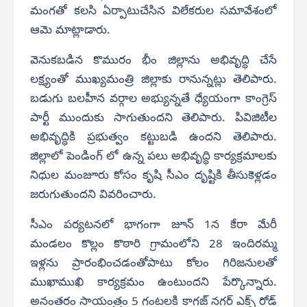
మంగతో కలసి ఏర్పాటుచేసిన విలేకరుల సమావేశంలో
ఆమె మాట్లాడారు.
వెనుకబడిన కొమురం భీం జిల్లాను అభివృద్ధి చేసే
లక్ష్యంతో ముఖ్యమంత్రి జిల్లాకు రానున్నట్లు తెలిపారు.
బడుగు బలహీన వర్గాల అభ్యున్నతే ధ్యేయంగా కాంగ్రెస్
పార్టీ ముందుకు సాగుతుందని తెలిపారు. పివిజిటీల
అభివృద్ధికి ప్రభుత్వం కట్టుబడి ఉందని తెలిపారు.
జిల్లాలో పెండింగ్ లో ఉన్న పలు అభివృద్ధి కార్యక్రమాలకు
నిధుల మంజూరు కోసం కృషి సీఎం దృష్టికి తీసుకెళ్లడం
జరుగుతుందని వివరించారు.
సీఎం పర్యటనలో భాగంగా జూన్ 1న కేరా మేరీ
మండలం కొల్లం కొఠారి గ్రామంలోని 28 ఇందిరమ్మ
ఇళ్లను ప్రారంభించడంతోపాటు కోలం గిరిజనులతో
ముఖాముఖి కార్యక్రమం ఉంటుందని పేర్కొన్నారు.
అనంతరం సాయంత్రం 5 గంటలకి కాగజ్ నగర్ ఎక్స్ రోడ్