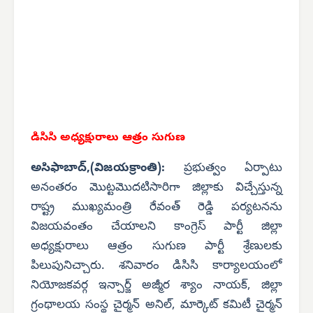
డిసిసి అధ్యక్షురాలు ఆత్రం సుగుణ
అసిఫాబాద్,(విజయక్రాంతి):
ప్రభుత్వం ఏర్పాటు
అనంతరం మొట్టమొదటిసారిగా జిల్లాకు విచ్చేస్తున్న
రాష్ట్ర ముఖ్యమంత్రి రేవంత్ రెడ్డి పర్యటనను
విజయవంతం చేయాలని కాంగ్రెస్ పార్టీ జిల్లా
అధ్యక్షురాలు ఆత్రం సుగుణ పార్టీ శ్రేణులకు
పిలుపునిచ్చారు. శనివారం డిసిసి కార్యాలయంలో
నియోజకవర్గ ఇన్చార్జ్ అజ్మీర శ్యాం నాయక్, జిల్లా
గ్రంథాలయ సంస్థ చైర్మన్ అనిల్, మార్కెట్ కమిటీ చైర్మన్