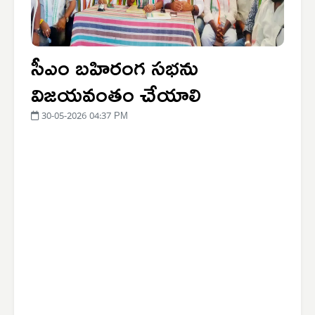
సీఎం బహిరంగ సభను
విజయవంతం చేయాలి
30-05-2026 04:37 PM