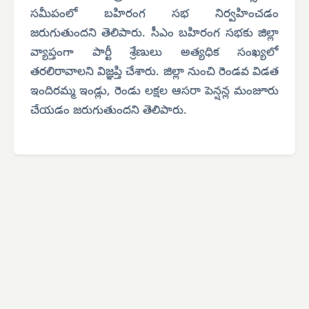
సమీపంలో బహిరంగ సభ నిర్వహించడం
జరుగుతుందని తెలిపారు. సీఎం బహిరంగ సభకు జిల్లా
వ్యాప్తంగా పార్టీ శ్రేణులు అత్యధిక సంఖ్యలో
తరలిరావాలని విజ్ఞప్తి చేశారు. జిల్లా నుంచి రెండవ విడత
ఇందిరమ్మ ఇండ్లు, రెండు లక్షల ఆసరా పెన్షన్ల మంజూరు
చేయడం జరుగుతుందని తెలిపారు.