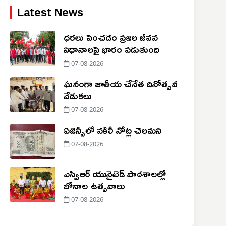
Latest News
ధరలు పెంచడం ప్రజల జీవన
విధానాలపై భారం పడుతుంది
07-08-2026
ఘనంగా జాతీయ చేనేత దినోత్సవ
వేడుకలు
07-08-2026
ఏజెన్సీలో నకిలీ నోట్ల చెలమని
07-08-2026
ఎస్విఆర్ యునైటెడ్ పాఠశాలల్లో
బోనాల ఉత్సవాలు
07-08-2026