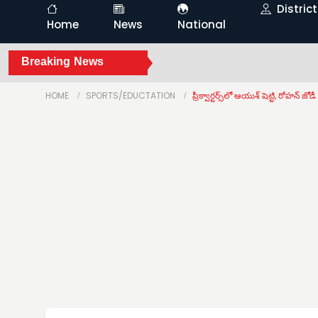
Distric
Home
News
National
Breaking News
HOME
SPORTS/EDUCTATION
ప్రీక్వార్టర్స్‌లో ఆయుశ్ షెట్టి, రోహన్ జోడీ