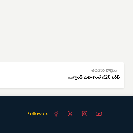
తదుపరి వ్యాసం ›
ఇంగ్లాండ్ మహిళలదే టీ20 సిరీస్
Follow us: