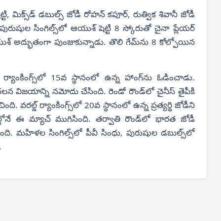
ిక్స్‌డ్ డబుల్స్ జోడీ రోహన్ కపూర్, రుత్విక శివానీ జోడీ
ు. పురుషుల సింగిల్స్‌లో ఆయుశ్ షెట్టి 8 స్కోరుతో చైనా ప్లేయర్
శ్ అద్భుతంగా పుంజుకున్నాడు. తొలి గేమ్‌ను 8 కోల్పోయిన
్యాంకింగ్స్‌లో 15వ స్థానంలో ఉన్న హాంగ్‌ను ఓడించాడు.
న విజయాన్ని నమోదు చేసింది. రెండో రౌండ్‌లో చైనీస్ తైపీకి
. వరల్డ్ ర్యాంకింగ్స్‌లో 20వ స్థానంలో ఉన్న ప్రత్యర్థి జోడీని
ల్లోనే ఈ మ్యాచ్ ముగిసింది. తర్వాతి రౌండ్‌లో భారత జోడీ
ంటుంది. మహిళల సింగిల్స్‌లో పీవీ సింధు, పురుషుల డబుల్స్‌లో
.