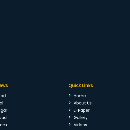
News
Quick Links
bad
Home
al
About Us
agar
E-Paper
bad
Gallery
mam
Videos