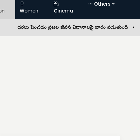
Others
on
Women
Cinema
ధరలు పెంచడం ప్రజల జీవన విధానాలపై భారం పడుతుంది •
ఘనంగా 