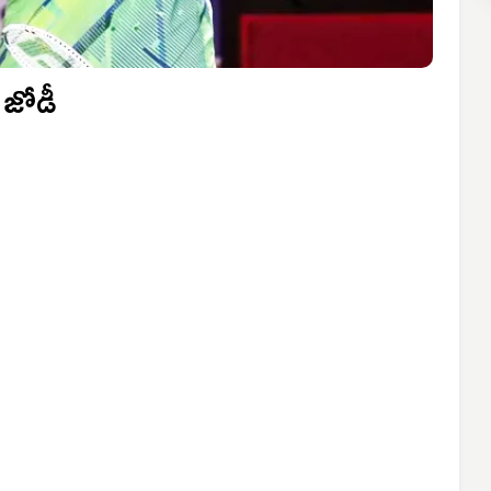
్ జోడీ