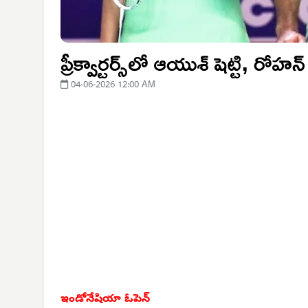
ప్రీక్వార్టర్స్‌లో ఆయుశ్ షెట్టి, రోహన
04-06-2026 12:00 AM
ఇండోనేషియా ఓపెన్