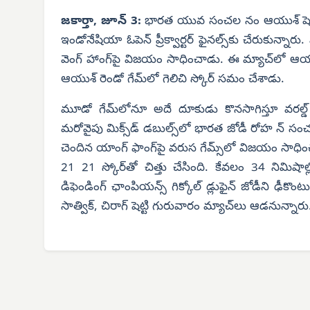
జకార్తా, జూన్ 3:
భారత యువ సంచల నం ఆయుశ్ షెట్టి, మ
ఇండోనేషియా ఓపెన్ ప్రీక్వార్టర్ ఫైనల్స్‌కు చేరుకున్నార
వెంగ్ హాంగ్‌పై విజయం సాధించాడు. ఈ మ్యాచ్‌లో ఆయు
ఆయుశ్ రెండో గేమ్‌లో గెలిచి స్కోర్ సమం చేశాడు.
మూడో గేమ్‌లోనూ అదే దూకుడు కొనసాగిస్తూ వరల్డ్ ర
మరోవైపు మిక్స్‌డ్ డబుల్స్‌లో భారత జోడీ రోహ న్ సంచల
చెందిన యాంగ్ ఫాంగ్‌పై వరుస గేమ్స్‌లో విజయం సాధించింది
21 21 స్కోర్‌తో చిత్తు చేసింది. కేవలం 34 నిమిషా
డిఫెండింగ్ ఛాంపియన్స్ గిక్కోల్ డ్లుఫైన్ జోడీని ఢీకొ
సాత్విక్, చిరాగ్ షెట్టి గురువారం మ్యాచ్‌లు ఆడనున్నారు