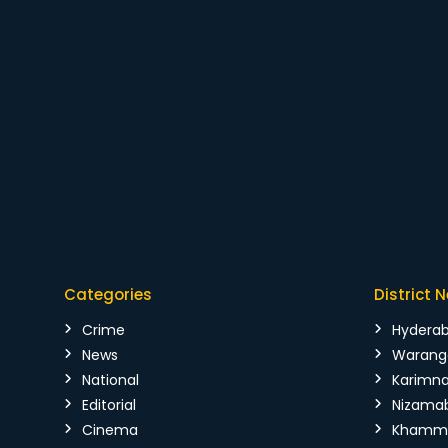
Categories
District 
Crime
Hydera
News
Warang
National
Karimn
Editorial
Nizama
Cinema
Kham