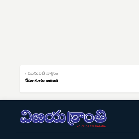
‹ మునుపటి వ్యాసం
టీమిండియా బిజీబిజీ