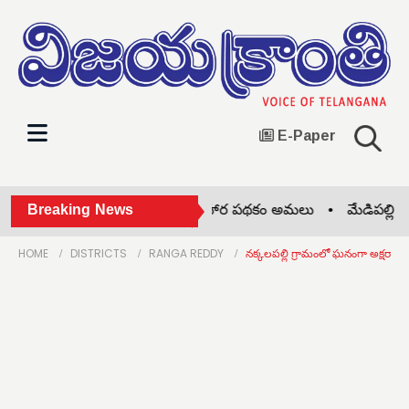
E-Paper
మేడిపల్లి మండలంలో అల్పాహార పథకం అమలు •
Breaking News
మేడిపల్లి మ
HOME
DISTRICTS
RANGA REDDY
నక్కలపల్లి గ్రామంలో ఘనంగా అక్షరాభ్య