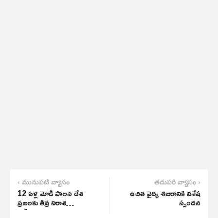
‹ మునుపటి వ్యాసం
తదుపరి వ్యాసం ›
12 ఏళ్ల మోడీ పాలన దేశ
ఉచిత వైద్య శిబిరానికి విశేష
ప్రజలకు తీవ్ర నిరాశ
స్పందన
మిగిల్చింది