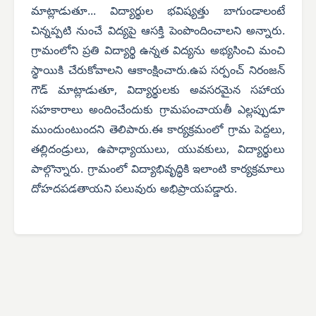
మాట్లాడుతూ... విద్యార్థుల భవిష్యత్తు బాగుండాలంటే
చిన్నప్పటి నుంచే విద్యపై ఆసక్తి పెంపొందించాలని అన్నారు.
గ్రామంలోని ప్రతి విద్యార్థి ఉన్నత విద్యను అభ్యసించి మంచి
స్థాయికి చేరుకోవాలని ఆకాంక్షించారు.ఉప సర్పంచ్ నిరంజన్
గౌడ్ మాట్లాడుతూ, విద్యార్థులకు అవసరమైన సహాయ
సహకారాలు అందించేందుకు గ్రామపంచాయతీ ఎల్లప్పుడూ
ముందుంటుందని తెలిపారు.ఈ కార్యక్రమంలో గ్రామ పెద్దలు,
తల్లిదండ్రులు, ఉపాధ్యాయులు, యువకులు, విద్యార్థులు
పాల్గొన్నారు. గ్రామంలో విద్యాభివృద్ధికి ఇలాంటి కార్యక్రమాలు
దోహదపడతాయని పలువురు అభిప్రాయపడ్డారు.