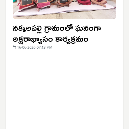
నక్కలపల్లి గ్రామంలో ఘనంగా
అక్షరాభ్యాసం కార్యక్రమం
16-06-2026 07:13 PM