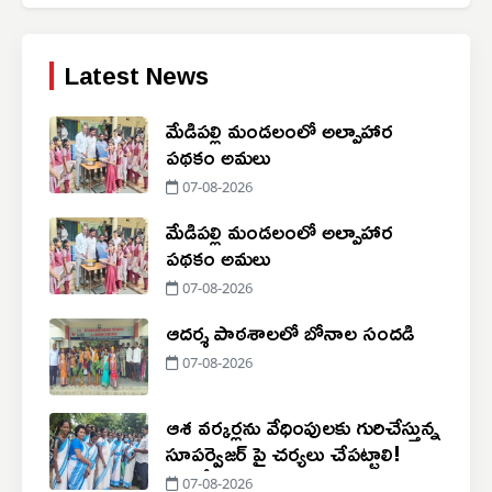
Latest News
మేడిపల్లి మండలంలో అల్పాహార
పథకం అమలు
07-08-2026
మేడిపల్లి మండలంలో అల్పాహార
పథకం అమలు
07-08-2026
ఆదర్శ పాఠశాలలో బోనాల సందడి
07-08-2026
ఆశ వర్కర్లను వేధింపులకు గురిచేస్తున్న
సూపర్వైజర్ పై చర్యలు చేపట్టాలి!
07-08-2026