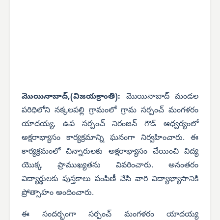
మొయినాబాద్,(విజయక్రాంతి):
మొయినాబాద్ మండల
పరిధిలోని నక్కలపల్లి గ్రామంలో గ్రామ సర్పంచ్ మంగళరం
యాదయ్య, ఉప సర్పంచ్ నిరంజన్ గౌడ్ ఆధ్వర్యంలో
అక్షరాభ్యాసం కార్యక్రమాన్ని ఘనంగా నిర్వహించారు. ఈ
కార్యక్రమంలో చిన్నారులకు అక్షరాభ్యాసం చేయించి విద్య
యొక్క ప్రాముఖ్యతను వివరించారు.
అనంతరం
విద్యార్థులకు పుస్తకాలు పంపిణీ చేసి వారి విద్యాభ్యాసానికి
ప్రోత్సాహం అందించారు.
ఈ సందర్భంగా సర్పంచ్ మంగళరం యాదయ్య