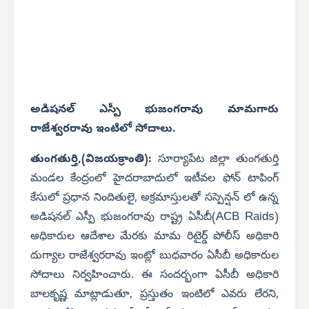
అడిషనల్ ఎస్పీ భుజంగరావు మామగారు
రాజేశ్వరరావు ఇంటిలో సోదాలు.
తుంగతుర్తి,(విజయక్రాంతి):
సూర్యాపేట జిల్లా తుంగతుర్తి
మండల కేంద్రంలో హైదరాబాదులో ఇటీవల ఫోన్ టాపింగ్
కేసులో ప్రధాన నిందితులై, అక్రమాస్తులతో సస్పెన్షన్ లో ఉన్న
ACB Raids
అడిషనల్ ఎస్పీ భుజంగరావు రాష్ట్ర ఏసీబీ(
)
అధికారుల ఆదేశాల మేరకు మామ రిటైర్డ్ పోలీస్ అధికారి
దుగ్యాల రాజేశ్వరరావు ఇంట్లో బుధవారం ఏసీబీ అధికారుల
సోదాలు నిర్వహించారు. ఈ సందర్భంగా ఏసీబీ అధికారి
బాలకృష్ణ మాట్లాడుతూ, ప్రస్తుతం ఇంటిలో ఎవరు లేరని,