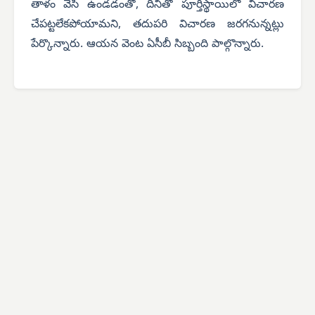
తాళం వేసి ఉండడంతో, దీనితో పూర్తిస్థాయిలో విచారణ
చేపట్టలేకపోయామని, తదుపరి విచారణ జరగనున్నట్లు
పేర్కొన్నారు. ఆయన వెంట ఏసీబీ సిబ్బంది పాల్గొన్నారు.