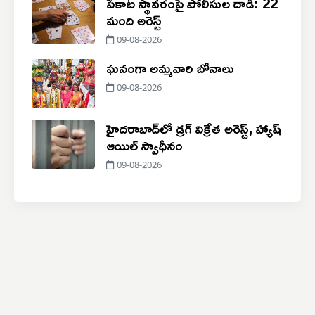
పేకాట స్థావరంపై పోలీసుల దాడి: 22
మంది అరెస్ట్
09-08-2026
ఘనంగా అమ్మవారి బోనాలు
09-08-2026
హైదరాబాద్‌లో డ్రగ్ విక్రేత అరెస్ట్, హ్యాష్
ఆయిల్ స్వాధీనం
09-08-2026