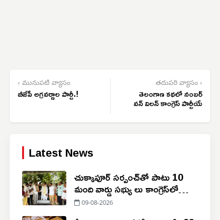
‹ మునుపటి వ్యాసం
తదుపరి వ్యాసం ›
బీజేపీ అగ్రవర్ణాల పార్టీ.!
తెలంగాణ కథలో నంబర్
వన్ విలన్ కాంగ్రెస్ పార్టీయే
Latest News
చుక్కాపూర్‌ సర్పంచ్‌తో పాటు 10
మంది వార్డు సభ్యు లు కాంగ్రెస్‌లో
చేరిక
09-08-2026