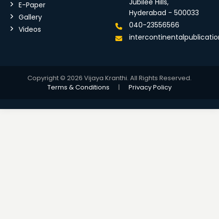
Jubilee Hills,
E-Paper
Hyderabad - 500033
Gallery
040-23556566
Videos
intercontinentalpublicat
Copyright © 2026 Vijaya Kranthi. All Rights Reserved.
Terms & Conditions
|
Privacy Policy