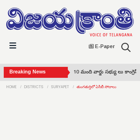
E-Paper
చుక్కాపూర్‌ సర్పంచ్‌తో పాటు 10 మంది వార్డు సభ్యు లు కాంగ్రెస్‌లో
Breaking News
HOME
DISTRICTS
SURYAPET
తుంగతుర్తిలో ఏసీబీ సోదాలు