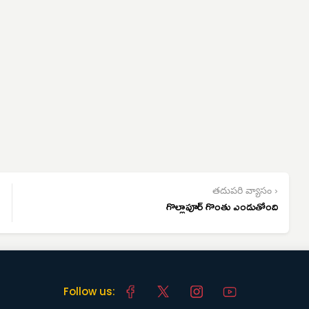
తదుపరి వ్యాసం ›
గొల్లాపూర్ గొంతు ఎండుతోంది
Follow us: