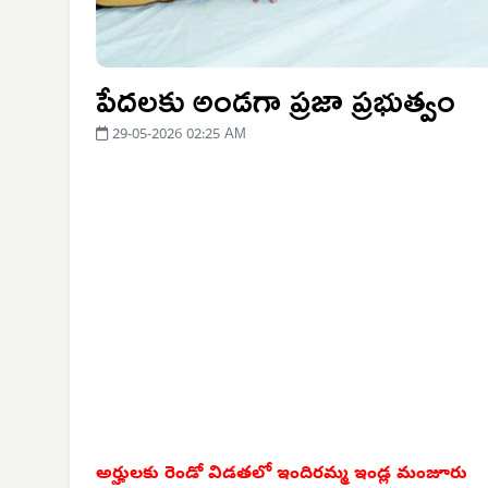
పేదలకు అండగా ప్రజా ప్రభుత్వం
29-05-2026 02:25 AM
అర్హులకు రెండో విడతలో
ఇందిరమ్మ ఇండ్ల మంజూరు