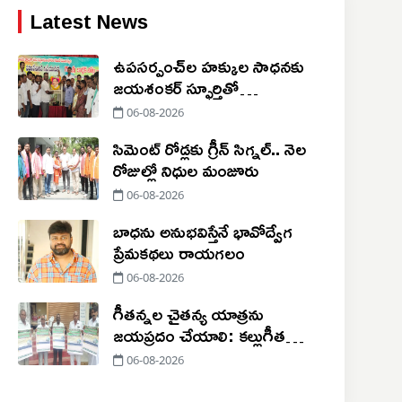
Latest News
ఉపసర్పంచ్‌ల హక్కుల సాధనకు
జయశంకర్ స్ఫూర్తితో
ఉద్యమించాలి
06-08-2026
సిమెంట్ రోడ్లకు గ్రీన్ సిగ్నల్.. నెల
రోజుల్లో నిధుల మంజూరు
06-08-2026
బాధను అనుభవిస్తేనే భావోద్వేగ
ప్రేమకథలు రాయగలం
06-08-2026
గీతన్నల చైతన్య యాత్రను
జయప్రదం చేయాలి: కల్లుగీత
కార్మిక సంఘం
06-08-2026