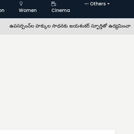
Others
on
Women
Cinema
్పంచ్‌ల హక్కుల సాధనకు జయశంకర్ స్ఫూర్తితో ఉద్యమించాలి •
సిమె