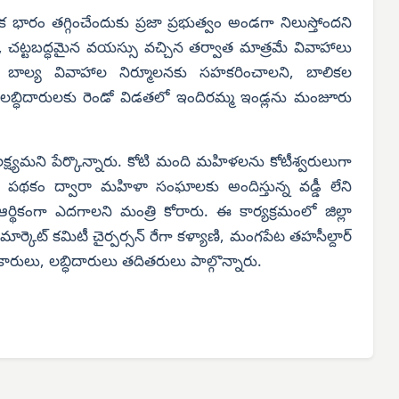
రం తగ్గించేందుకు ప్రజా ప్రభుత్వం అండగా నిలుస్తోందని
లని, చట్టబద్ధమైన వయస్సు వచ్చిన తర్వాత మాత్రమే వివాహాలు
రూ బాల్య వివాహాల నిర్మూలనకు సహకరించాలని, బాలికల
ులైన లబ్ధిదారులకు రెండో విడతలో ఇందిరమ్మ ఇండ్లను మంజూరు
్ష్యమని పేర్కొన్నారు. కోటి మంది మహిళలను కోటీశ్వరులుగా
తి పథకం ద్వారా మహిళా సంఘాలకు అందిస్తున్న వడ్డీ లేని
ికంగా ఎదగాలని మంత్రి కోరారు. ఈ కార్యక్రమంలో జిల్లా
ర్కెట్ కమిటీ చైర్పర్సన్ రేగా కళ్యాణి, మంగపేట తహసీల్దార్
కారులు, లబ్ధిదారులు తదితరులు పాల్గొన్నారు.