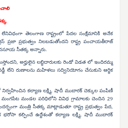
ంచాలి
క్క
 లేనివిధంగా తెలంగాణ రాష్ట్రంలో పేదల సంక్షేమానికి అనేక
స్ ప్రజా ప్రభుత్వం నిలబడుతోందని రాష్ట్ర పంచాయతీరాజ్
రి అనసూయ సీతక్క అన్నారు.
నిలుస్తోందని, అర్హులైన లబ్ధిదారులకు రెండో విడత లో ఇందిరమ్మ
 వడ్డీ లేని రుణాలను మహిళలు సద్వినియోగం చేసుకుని ఆర్థిక
ర్వహించిన కల్యాణ లక్ష్మి, షాదీ ముబారక్ చెక్కుల పంపిణీ
జరై, మంగపేట మండల పరిధిలోని వివిధ గ్రామాలకు చెందిన 29
ర్భంగా మంత్రి సీతక్క మాట్లాడుతూ రాష్ట్ర ప్రభుత్వం పేద,
రోసా కల్పించే ఉద్దేశంతో కల్యాణ లక్ష్మి, షాదీ ముబారక్