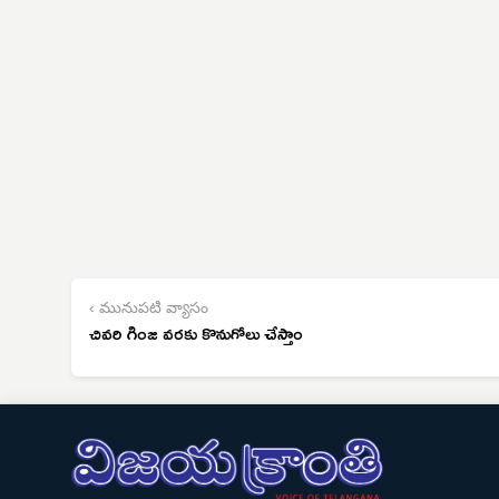
‹ మునుపటి వ్యాసం
చివరి గింజ వరకు కొనుగోలు చేస్తాం