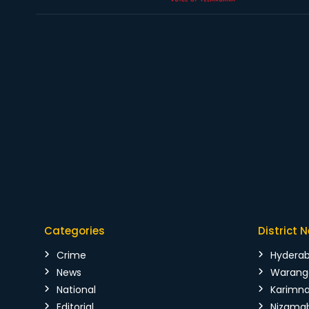
Categories
District 
Crime
Hydera
News
Warang
National
Karimn
Editorial
Nizama