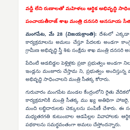
వడ్డీ లేని రుణాలతో మహిళలు ఆర్థిక అభివృద్ధి సాధి
పంచాయతీరాజ్ శాఖ మంత్రి దనసరి అనసూయ సీత
మంగపేట, మే 28 (విజయక్రాంతి):
దేశంలో ఎక్కడా
కార్యక్రమాలను అమలు చేస్తూ పేదలకు అండగా కాంగ్రె
గ్రామీణ అభివృద్ధి స్త్రీ శిశు సంక్షేమ శాఖ మంత్రి దనస
పేదింటి ఆడబిడ్డల పెళ్లిళ్లకు ప్రజా ప్రభుత్వం అండగా 
ఇండ్లను మంజూరు చేస్తామ ని, ప్రభుత్వం అందిస్తున్న
అభివృద్ధి సాధించాలని మంత్రి సీతక్క కోరారు.
గురువారం మంగపేట మండల కేంద్రంలోని రైతు వేదికలో ని
కార్యక్రమానికి మంత్రి సీతక్క ము ఖ్య అతిథిగా హా
మంది లబ్ధిదారులకు చెక్కులను పంపిణీ చేశారు. ఈ సంద
మధ్యతరగతి కుటుంబాల ఆడపిల్లల వివాహాలకు ఆర్థిక భ
పథకాలను సమర్థవంతంగా అమలు చేస్తోందన్నారు.