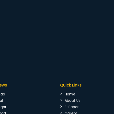
News
Quick Links
bad
Home
al
About Us
agar
E-Paper
bad
Gallery