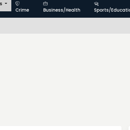
ts
Crime
Business/Health
Sports/Educati
ఉపసర