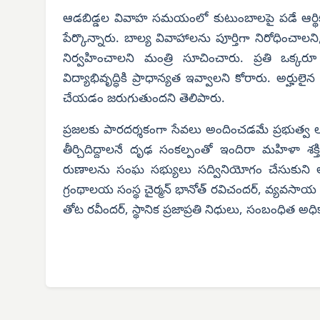
ఆడబిడ్డల వివాహ సమయంలో కుటుంబాలపై పడే ఆర్థిక భా
పేర్కొన్నారు. బాల్య వివాహాలను పూర్తిగా నిరోధించా
నిర్వహించాలని మంత్రి సూచించారు. ప్రతి ఒక్క
విద్యాభివృద్ధికి ప్రాధాన్యత ఇవ్వాలని కోరారు. అర్హ
చేయడం జరుగుతుందని తెలిపారు.
ప్రజలకు పారదర్శకంగా సేవలు అందించడమే ప్రభుత్వ లక
తీర్చిదిద్దాలనే దృఢ సంకల్పంతో ఇందిరా మహిళా శక్
రుణాలను సంఘ సభ్యులు సద్వినియోగం చేసుకుని ఆర్థ
గ్రంథాలయ సంస్థ చైర్మన్ భానోత్ రవిచందర్, వ్యవసాయ మా
తోట రవీందర్, స్థానిక ప్రజాప్రతి నిధులు, సంబంధిత అధి