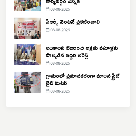
కార్యవర్గం ఎన్నిక
08-08-2026
పీఆర్సీ వెంటనే ప్రకటించాలి
08-08-2026
అధికారిని బెదిరించి అక్రమ వసూళ్లకు
పాల్పడిన ఇద్దరి అరెస్ట్
08-08-2026
గ్రామంలో ప్రమాదకరంగా మారిన స్ట్రీట్
లైట్ మీటర్
08-08-2026