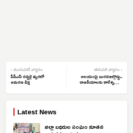
‹ మునుపటి వ్యాసం
తదుపరి వ్యాసం ›
సీపీఎస్ రద్దుకై త్వరలో
ఆలయంపై బురదజల్లొద్దు..
ఆమరణ దీక్ష
రాజకీయాలకు కాళేశ్వరాన్ని
వాడొద్దు
Latest News
జిల్లా బధిరుల సంఘం నూతన