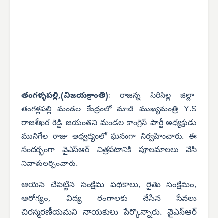
తంగళ్ళపల్లి,(విజయక్రాంతి):
రాజన్న సిరిసిల్ల జిల్లా
తంగళ్లపల్లి మండల కేంద్రంలో మాజీ ముఖ్యమంత్రి Y.S
రాజశేఖర రెడ్డి జయంతిని మండల కాంగ్రెస్ పార్టీ అధ్యక్షుడు
మునిగేల రాజు ఆధ్వర్యంలో ఘనంగా నిర్వహించారు. ఈ
సందర్భంగా వైఎస్‌ఆర్ చిత్రపటానికి పూలమాలలు వేసి
నివాళులర్పించారు.
ఆయన చేపట్టిన సంక్షేమ పథకాలు, రైతు సంక్షేమం,
ఆరోగ్యం, విద్య రంగాలకు చేసిన సేవలు
చిరస్మరణీయమని నాయకులు పేర్కొన్నారు. వైఎస్‌ఆర్