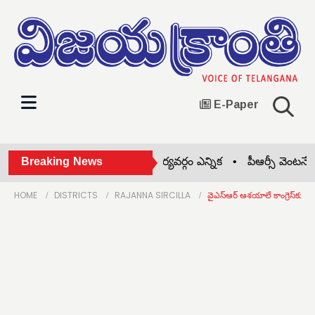
E-Paper
జిల్లా బధిరుల సంఘం నూతన కార్యవర్గం ఎన్నిక •
Breaking News
పీఆర్సీ వెంటనే ప్ర
HOME
DISTRICTS
RAJANNA SIRCILLA
వైఎస్‌ఆర్ ఆశయాలే కాంగ్రెస్‌కు స్