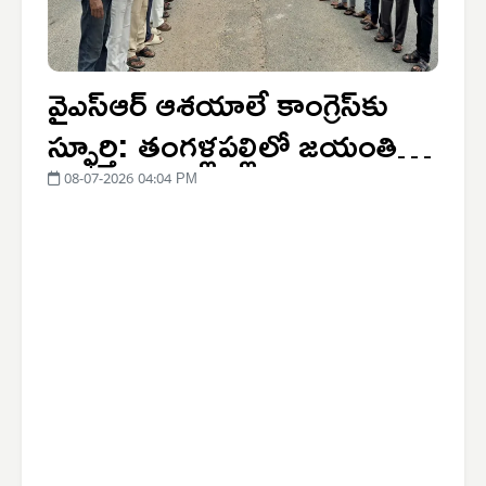
వైఎస్‌ఆర్ ఆశయాలే కాంగ్రెస్‌కు
స్ఫూర్తి: తంగళ్లపల్లిలో జయంతి
వేడుకలు
08-07-2026 04:04 PM