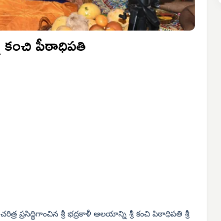
న కంచి పీఠాధిపతి
 ప్రసిద్ధిగాంచిన శ్రీ భద్రకాళీ ఆలయాన్ని శ్రీ కంచి పిఠాధిపతి శ్రీ