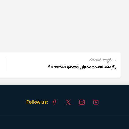
తదుపరి వ్యాసం ›
పంచాయతీ భవనాన్ని ప్రారంభించిన ఎమ్మెల్యే
Follow us: