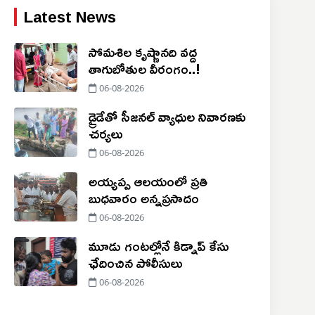
Latest News
సోమశిల కృష్ణానది వద్ద
తాగుబోతుల వీరంగం..!
06-08-2026
డ్రైడేతో సీజనల్ వ్యాధుల నివారణకు
చర్యలు
06-08-2026
అయ్యప్ప ఆలయంలో ప్రతి
బుధవారం అన్నప్రసాదం
06-08-2026
మూడు గంటల్లోనే కిడ్నాప్ కేసు
ఛేదించిన పోలీసులు
06-08-2026