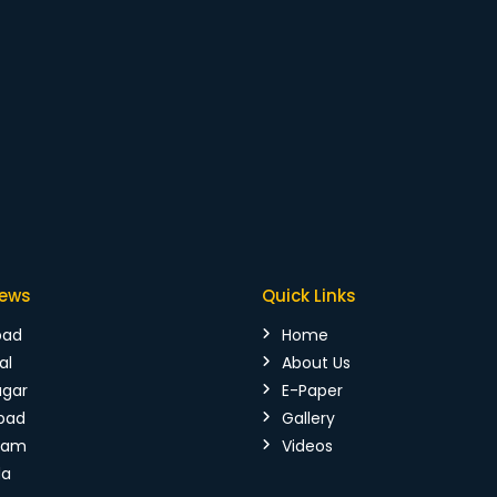
News
Quick Links
bad
Home
al
About Us
agar
E-Paper
bad
Gallery
mam
Videos
da