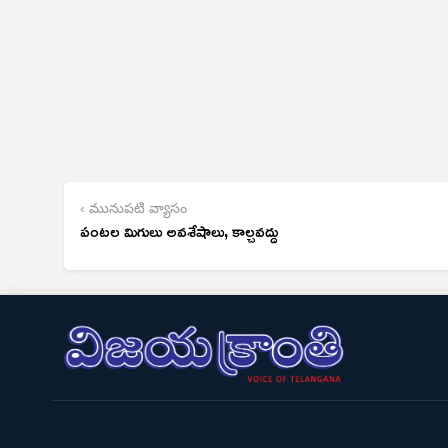
‹ మునుపటి వ్యాసం
పంటల మిగులు అవశేషాలు, కాల్చవద్దు