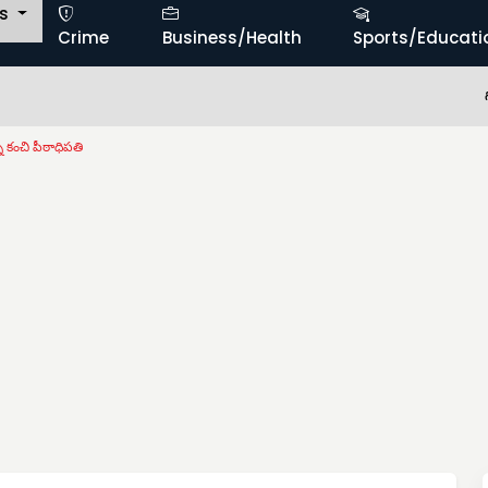
ts
Crime
Business/Health
Sports/Educati
సోమశిల క
్న కంచి పీఠాధిపతి