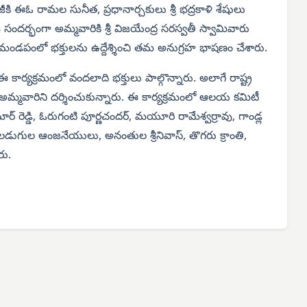
ీకి ఈఓ రామల సునీత, ప్రధానార్చకులు శ్రీ భద్రకాళి శేషులు
ర్భంగా అమ్మవారికి శ్రీ విజయేంద్ర సరస్వతీ స్వామివారు
డపంలో భక్తులను ఉద్దేశ్శించి తమ అనుగ్రహ భాషణం చేశారు.
ార్యక్రమంలో వందలాది భక్తులు పాల్గొన్నారు. అలాగే రాష్ట్ర
అమ్మవారిని దర్శించుకున్నారు. ఈ కార్యక్రమంలో ఆలయ కమిటీ
 కుమార్ రెడ్డి, ఓరుగంటి పూర్ణచందర్, మయూరి రామేశ్వర్రావు, గాండ్ల
, పాలడుగుల ఆంజనేయులు, అనంతుల శ్రీనివాస్, తొగరు క్రాంతి,
రు.