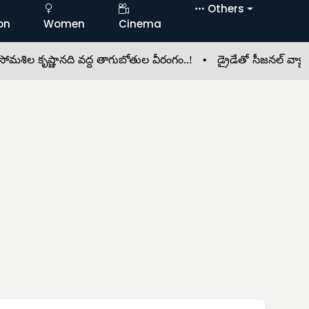
Others
on
Women
Cinema
ృష్ణానది వద్ద తాగుబోతుల వీరంగం..! •
డ్రైడేతో సీజనల్ వ్యాధుల న