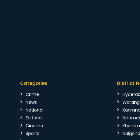
Categories
District 
Crime
Hydera
News
Warang
National
Karimn
Editorial
Nizama
Cinema
Kham
Sports
Nalgon