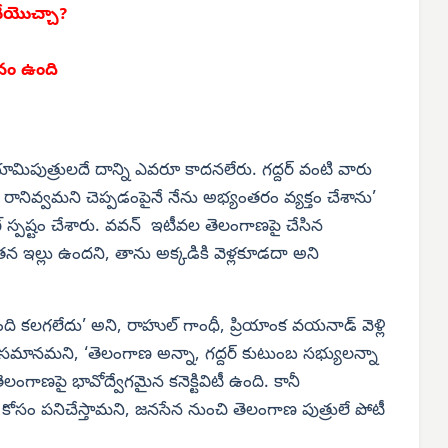
చేయొచ్చా?
రవం ఉంది
ిపుత్రులదే దాన్ని ఎవరూ కాదనలేరు. గద్దర్ వంటి వారు
రానివ్వమని చెప్పడంపైనే నేను అభ్యంతరం వ్యక్తం చేశాను’
్ స్పష్టం చేశారు. వవన్ ఇటీవల తెలంగాణపై చేసిన
తన ఇల్లు ఉందని, తాను అక్కడికి వెళ్లకూడదా అని
బంది కలగలేదు’ అని, రాహుల్ గాంధీ, ప్రియాంక వయనాడ్ వెళ్లి
తో సమానమని, ‘తెలంగాణ అన్నా, గద్దర్ కుటుంబ సభ్యులన్నా
ెలంగాణపై భావోద్వేగమైన కనెక్టివిటీ ఉంది. కానీ
 కోసం పనిచేస్తామని, జనసేన నుంచి తెలంగాణ పుత్రులే పోటీ