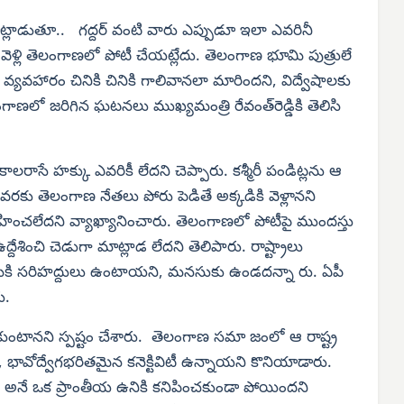
లాడుతూ.. గద్దర్ వంటి వారు ఎప్పుడూ ఇలా ఎవరినీ
వెళ్లి తెలంగాణలో పోటీ చేయట్లేదు. తెలంగాణ భూమి పుత్రులే
 వ్యవహారం చినికి చినికి గాలివానలా మారిందని, విద్వేషాలకు
లో జరిగిన ఘటనలు ముఖ్యమంత్రి రేవంత్‌రెడ్డికి తెలిసి
లరాసే హక్కు ఎవరికీ లేదని చెప్పారు. కశ్మీరీ పండిట్లను ఆ
4 వరకు తెలంగాణ నేతలు పోరు పెడితే అక్కడికి వెళ్లానని
ించలేదని వ్యాఖ్యానించారు. తెలంగాణలో పోటీపై ముందస్తు
ేశించి చెడుగా మాట్లాడ లేదని తెలిపారు. రాష్ట్రాలు
ూమికి సరిహద్దులు ఉంటాయని, మనసుకు ఉండదన్నా రు. ఏపీ
ు.
ుకుంటానని స్పష్టం చేశారు. తెలంగాణ సమా జంలో ఆ రాష్ట్ర
 భావోద్వేగభరితమైన కనెక్టివిటీ ఉన్నాయని కొనియాడారు.
్రా’ అనే ఒక ప్రాంతీయ ఉనికి కనిపించకుండా పోయిందని