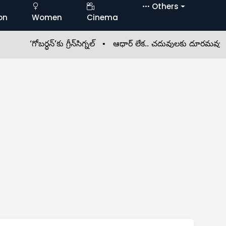
Others
on
Women
Cinema
ోబర్ధన్’కు గ్రీన్‌సిగ్నల్ •
ఆధార్ లేక.. చదువులకు దూరమవుతున్న ‘గిరి’ ప