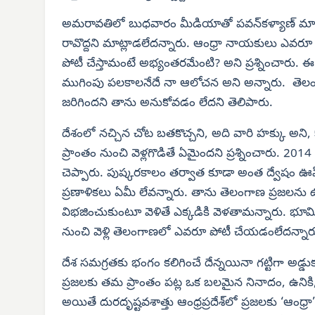
అమరావతిలో బుధవారం మీడియాతో పవన్‌కళ్యాణ్ మాట్
రావొద్దని మాట్లాడలేదన్నారు. ఆంధ్రా నాయకులు ఎవరూ 
పోటీ చేస్తామంటే అభ్యంతరమేంటి? అని ప్రశ్నించారు. ఈ
ముగింపు పలకాలనేదే నా ఆలోచన అని అన్నారు. తెలంగాణ
జరిగిందని తాను అనుకోవడం లేదని తెలిపారు.
దేశంలో నచ్చిన చోట బతకొచ్చని, అది వారి హక్కు అని, కా
ప్రాంతం నుంచి వెళ్లగొడితే ఏమైందని ప్రశ్నించారు. 201
చెప్పారు. పుష్కరకాలం తర్వాత కూడా అంత ద్వేషం ఊహ
ప్రణాళికలు ఏమీ లేవన్నారు. తాను తెలంగాణ ప్రజలను ఉద్ద
విభజించుకుంటూ వెళితే ఎక్కడికి వెళతామన్నారు. భ
నుంచి వెళ్లి తెలంగాణలో ఎవరూ పోటీ చేయడంలేదన్నార
దేశ సమగ్రతకు భంగం కలిగించే దేన్నయినా గట్టిగా అడ్డ
ప్రజలకు తమ ప్రాంతం పట్ల ఒక బలమైన నినాదం, ఉనికి,
అయితే దురదృష్టవశాత్తు ఆంధ్రప్రదేశ్‌లో ప్రజలకు ‘ఆంధ