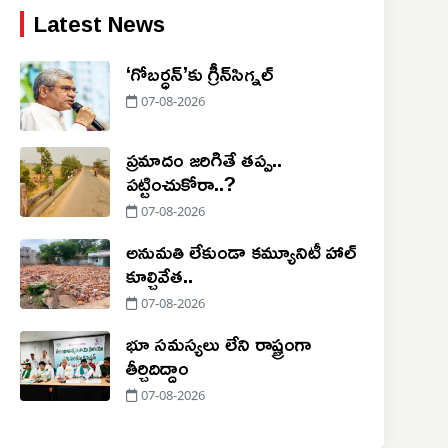
Latest News
‘గోబర్ధన్’కు గ్రీన్‌సిగ్నల్
07-08-2026
ప్రమాదం జరిగితే తప్ప..
పట్టించుకోరా..?
07-08-2026
అనుమతి లేకుండా కమ్యూనిటీ హాల్
కూల్చివేత..
07-08-2026
భూ సమస్యలు లేని రాష్ట్రంగా
తీర్చిదిద్దాం
07-08-2026