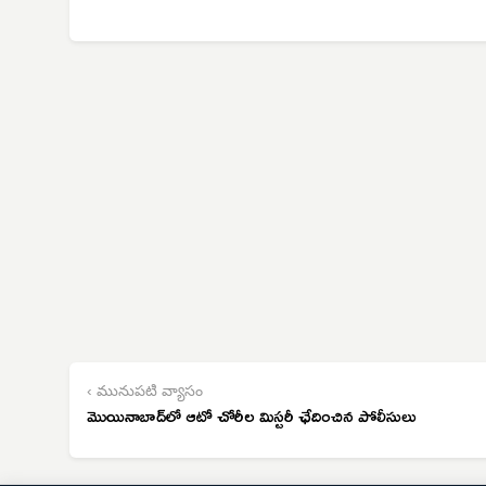
‹ మునుపటి వ్యాసం
మొయినాబాద్‌లో ఆటో చోరీల మిస్టరీ ఛేదించిన పోలీసులు