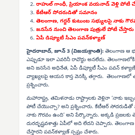
రాహుల్ గాంధీ, ప్రియాంక వయనాడ్ వెళ్లి పోటీ 
కేటీఆర్ సోదరుడితో సమానం
తెలంగాణ, గద్దర్ కుటుంబ సభ్యులపై నాకు గౌ
జనసేన నుంచి తెలంగాణ పుత్రులే పోటీ చేస్తారు
ఏపీ డిప్యూటీ సీఎం పవన్‌కళ్యాణ్
హైదరాబాద్, జూన్ 3 (విజయక్రాంతి):
తెలంగాణ ఆ భూమ
ఎప్పుడూ ఇలా ఎవరినీ రావొద్దు అనలేదు. తెలంగాణలోకి 
అని జనసేన అధినేత, ఏపీ డిప్యూటీ సీఎం పవన్ కళ్యాణ
వ్యాఖ్యలపై ఆయన కాస్త వెనక్కి తగ్గారు. తెలంగాణలో 
ప్రశ్నించారు.
మహారాష్ట్ర, తమిళనాడు రాష్ట్రాలకు వెళ్లినా ‘నాకు ఇబ్
పోటీ చేయొచ్చా? అని ప్రశ్నించారు. కేటీఆర్ సోదరుడి
నాకు గౌరవం ఉంది’ అని పేర్కొన్నారు. అక్కడి ప్రజలకు త
దురదృష్టవశాత్తు ఏపీలో అది లేదని చెప్పారు. తెలంగాణ
చేస్తారని పవన్‌కళ్యాణ్ స్పష్టం చేశారు.