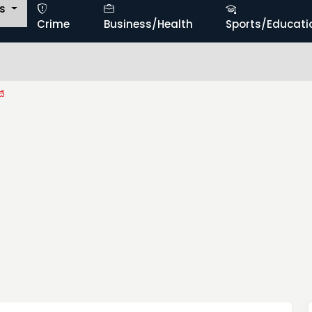
ts
Crime
Business/Health
Sports/Educati
‘గ
దే