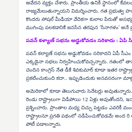
ఆవేదన వ్యక్తం చేశారు. ప్రాంతీయ ఉనికి స్థానంలో కేవ
రాజ్యమేలుతున్నాయని విమర్శించారు. గత ప్రభుత్వ 
కొందరు సోషల్ మీడియా వేదికగా కులాల పేరుతో అసభ్య
ముగింపు పలకడానికే జనసేన తరఫున ‘సేనాగళం’ అనే ప్రత్
పవన్ కళ్యాణ్ సభను అడ్డుకోవడం సరికాదు : ఏపీ స
పవన్ కల్యాణ్ సభను అడ్డుకోవడం సరికాదని ఏపీ సీఎం
ఎక్కడైనా సభలు నిర్వహించుకోవచ్చన్నారు. గతంలో తానూ 
చెందిన కాంగ్రెస్ నేత డీకే శివకుమార్ కూడా ఇతర రాష్ట్రాల
ప్రకటించుకుంది కదా.. ఇప్పుడెందుకు అనవసరంగా మాట్లా
అమెరికాలో కూడా తెలుగువారు సెనేటర్లు అవుతున్నారు.. ప
రెండు రాష్ట్రాలుగా విడిపోయి 12 ఏళ్లు అవుతోందని, ఇన్నా
ప్రశ్నించారు. ప్రాంతాల మధ్య చిచ్చు పెట్టడం ఎవరికీ మ
రాష్ట్రాలనూ ప్రగతి పథంలో నడిపించుకోవడమే అంద రి 
పోటీ పడాలన్నారు.