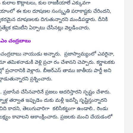
లం కులాల కొట్లాటలు, కుల రాజకీయాలే ఎక్కువగా
హయాంలో ఈ కుల దూషణల సంస్కృతి పరాకాష్టకు చేరిందని,
కరమైన దూషణలకు దిగుతున్నారని మండిపడ్డారు. దీనికి
యేక కమిటీని ఏర్పాటు చేసినట్లు వెల్లడించారు.
ీఎం చంద్రబాబు
 చంద్రబాబు నాయుడు అన్నారు. ప్రజాస్వామ్యంలో ఎవరైనా,
తమిళనాడుకి వెళ్లి ప్రచా రం చేశానని చెప్పారు. కర్ణాటకకు
్లో ప్రచారానికి వెళ్లారు. బీఆర్‌ఎస్ తాము జాతీయ పార్టీ అని
డుతున్నారని ప్రశ్నించారు.
్రజాసేవ చేసినవారినే ప్రజలు ఆదరిస్తారని స్పష్టం చేశారు.
ళ్ల తర్వాత ఇప్పుడెం దుకు మళ్లీ ఇవన్నీ సృష్టిస్తున్నారని
ంచిది కాదని, తెలుగువారిగా కలిసికట్టుగా ఉండాలి.. రెండు
లక్ష్యం కావాలని ఆకాంక్షించారు. ప్రజలకు మంచి చేయడంలో