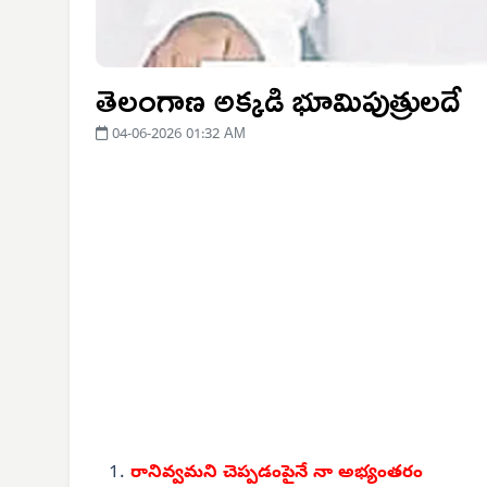
తెలంగాణ అక్కడి భూమిపుత్రులదే
04-06-2026 01:32 AM
రానివ్వమని చెప్పడంపైనే
నా అభ్యంతరం