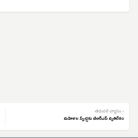
తదుపరి వ్యాసం ›
మహిళల స్వేచ్ఛకు బీఆర్‌ఎస్ వ్యతిరేకం